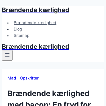
Brændende kærlighed
Fortsæt
til
indhold
Brændende kærlighed
Blog
Sitemap
Brændende kærlighed
Mad
|
Opskrifter
Brændende kærlighed
med bacon: En fryd for