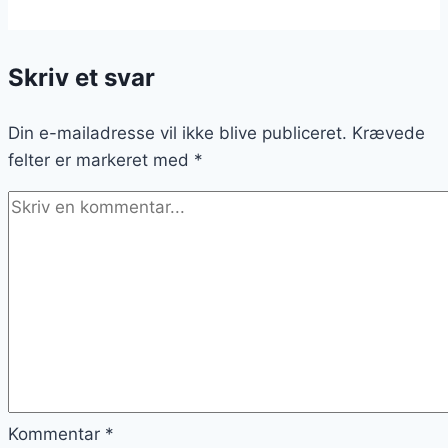
med
stegte
Skriv et svar
æg
til
brunch
Din e-mailadresse vil ikke blive publiceret.
Krævede
felter er markeret med
*
Kommentar
*