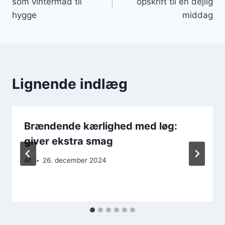
som vintermad til
opskrift til en dejlig
hygge
middag
Lignende indlæg
Brændende kærlighed med løg:
giver ekstra smag
Af
26. december 2024