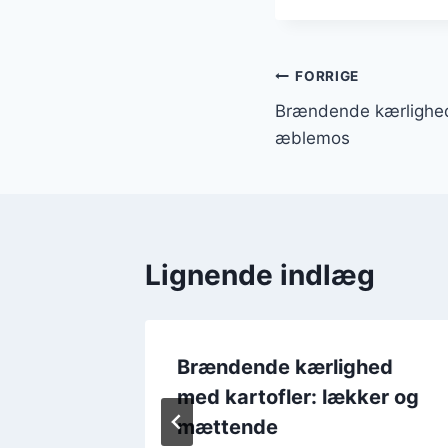
Indlægsnavi
FORRIGE
Brændende kærlighed
æblemos
Lignende indlæg
hed
Brændende kærlighed
ød
med kartofler: lækker og
mættende