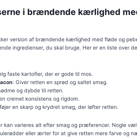
serne i brændende kærlighed me
ækker version af brændende kærlighed med fløde og pebe
de ingredienser, du skal bruge. Her er en liste over de
lg faste kartofler, der er gode til mos.
bacon
: Giver retten en sprød og saltet smag.
r sødme og dybde til retten.
 en cremet konsistens og rigdom.
ilføjer en skarp og krydret smag, der løfter retten.
r kan varieres alt efter smag og præferencer. Nogle vælge
lerødder eller ærter for at give retten mere farve og n