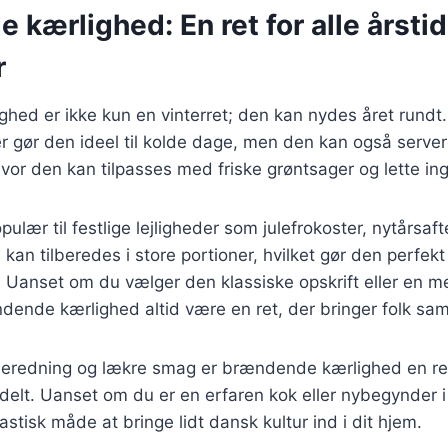
kærlighed: En ret for alle årsti
r
hed er ikke kun en vinterret; den kan nydes året rundt
r gør den ideel til kolde dage, men den kan også serve
or den kan tilpasses med friske grøntsager og lette ing
ulær til festlige lejligheder som julefrokoster, nytårsaf
kan tilberedes i store portioner, hvilket gør den perfekt
. Uanset om du vælger den klassiske opskrift eller en 
ændende kærlighed altid være en ret, der bringer folk s
beredning og lækre smag er brændende kærlighed en ret,
delt. Uanset om du er en erfaren kok eller nybegynder i
stisk måde at bringe lidt dansk kultur ind i dit hjem.