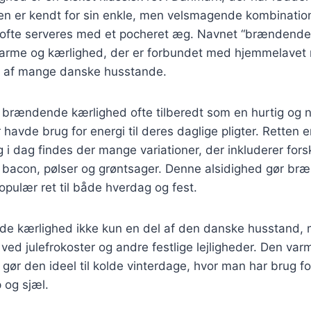
n er kendt for sin enkle, men velsmagende kombination 
r ofte serveres med et pocheret æg. Navnet “brændende
 varme og kærlighed, der er forbundet med hjemmelavet 
el af mange danske husstande.
ev brændende kærlighed ofte tilberedt som en hurtig o
 havde brug for energi til deres daglige pligter. Retten e
i dag findes der mange variationer, der inkluderer forsk
 bacon, pølser og grøntsager. Denne alsidighed gør b
populær ret til både hverdag og fest.
de kærlighed ikke kun en del af den danske husstand, 
 ved julefrokoster og andre festlige lejligheder. Den va
n gør den ideel til kolde vinterdage, hvor man har brug fo
 og sjæl.