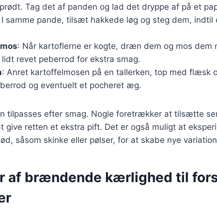
 sprødt. Tag det af panden og lad det dryppe af på et p
: I samme pande, tilsæt hakkede løg og steg dem, indtil 
elmos
: Når kartoflerne er kogte, dræn dem og mos dem m
 lidt revet peberrod for ekstra smag.
n
: Anret kartoffelmosen på en tallerken, top med flæsk o
errod og eventuelt et pocheret æg.
n tilpasses efter smag. Nogle foretrækker at tilsætte se
at give retten et ekstra pift. Det er også muligt at eksp
kød, såsom skinke eller pølser, for at skabe nye variation
r af brændende kærlighed til fors
er