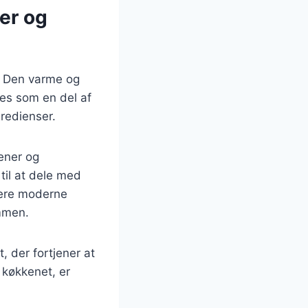
der og
. Den varme og
res som en del af
redienser.
tener og
 til at dele med
mere moderne
ammen.
 der fortjener at
 køkkenet, er