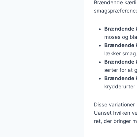
Brændende kærligh
smagspræferencer
Brændende k
moses og bla
Brændende 
lækker smag
Brændende k
ærter for at 
Brændende kæ
krydderurter 
Disse variationer 
Uanset hvilken v
ret, der bringer