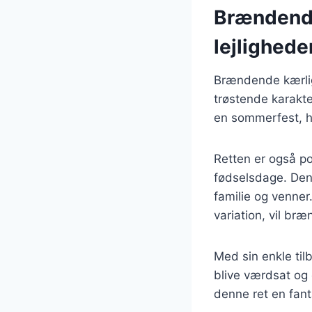
Brændende 
lejlighede
Brændende kærlig
trøstende karakte
en sommerfest, hv
Retten er også pop
fødselsdage. Den 
familie og venner
variation, vil br
Med sin enkle til
blive værdsat og 
denne ret en fanta