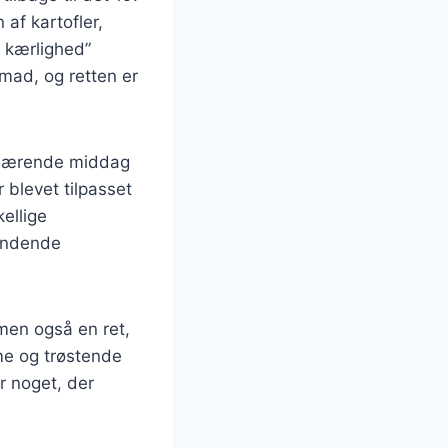
af kartofler,
 kærlighed”
mad, og retten er
g nærende middag
r blevet tilpasset
ellige
rændende
men også en ret,
rme og trøstende
r noget, der