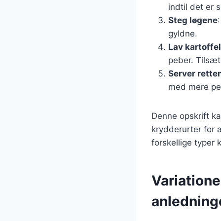
indtil det er
Steg løgene
gyldne.
Lav kartoff
peber. Tilsæt
Server rette
med mere peb
Denne opskrift ka
krydderurter for 
forskellige typer 
Variatione
anledning