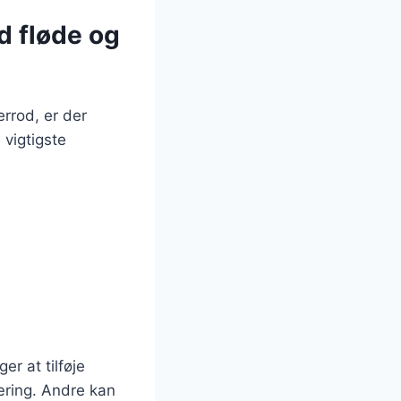
d fløde og
rrod, er der
 vigtigste
r at tilføje
æring. Andre kan