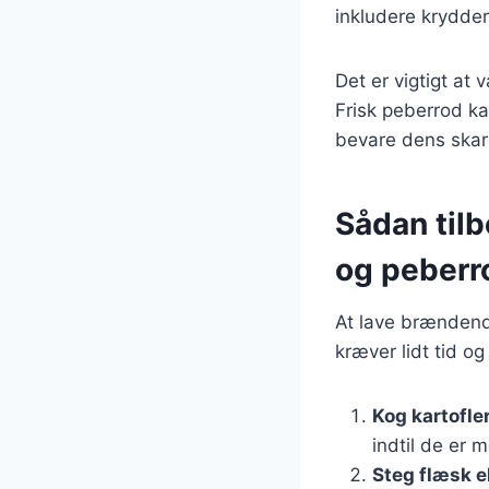
inkludere krydderu
Det er vigtigt at
Frisk peberrod kan
bevare dens ska
Sådan til
og peberr
At lave brændend
kræver lidt tid o
Kog kartofle
indtil de er m
Steg flæsk e