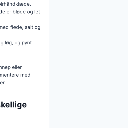
apirhåndklæde.
de er bløde og let
ed fløde, salt og
g løg, og pynt
nnep eller
erimentere med
er.
kellige