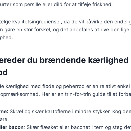
rter som persille eller dild for at tilføje friskhed.
 vælge kvalitetsingredienser, da de vil påvirke den endeli
 gøre en stor forskel, og det anbefales at rive den lige 
rphed.
bereder du brændende kærlighed
od
e kærlighed med fløde og peberrod er en relativt enkel
g opmærksomhed. Her er en trin-for-trin guide til at forb
rne
: Skræl og skær kartoflerne i mindre stykker. Kog dem
øre.
ller bacon
: Skær flæsket eller baconet i tern og steg d