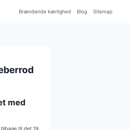
Brændende kærlighed
Blog
Sitemap
eberrod
et med
ilbage til det 19.