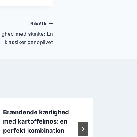
NÆSTE
ighed med skinke: En
klassiker genoplivet
Brændende kærlighed
Brænde
med kartoffelmos: en
med flæ
perfekt kombination
Af
7. d