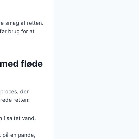
ge smag af retten.
før brug for at
 med fløde
 proces, der
erede retten:
 i saltet vand,
et på en pande,