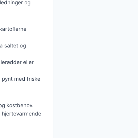
nledninger og
 kartoflerne
a saltet og
lerødder eller
 pynt med friske
g og kostbehov.
n hjertevarmende