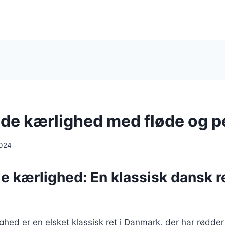
e kærlighed med fløde og p
2024
 kærlighed: En klassisk dansk r
ed er en elsket klassisk ret i Danmark, der har rødder t