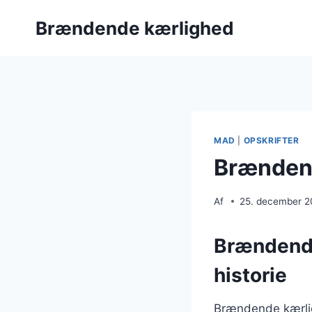
Fortsæt
Brændende kærlighed
til
indhold
MAD
|
OPSKRIFTER
Brændend
Af
25. december 
Brændende
historie
Brændende kærligh