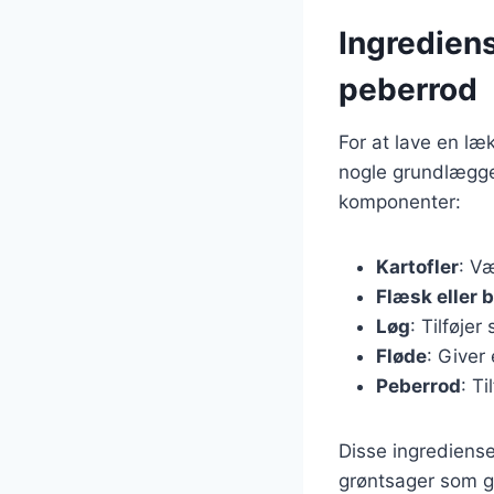
Ingredien
peberrod
For at lave en l
nogle grundlæggen
komponenter:
Kartofler
: Væ
Flæsk eller 
Løg
: Tilføje
Fløde
: Giver
Peberrod
: T
Disse ingrediense
grøntsager som gu