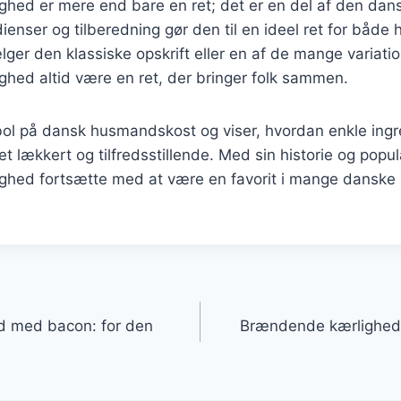
hed er mere end bare en ret; det er en del af den dans
ienser og tilberedning gør den til en ideel ret for både 
er den klassiske opskrift eller en af de mange variation
hed altid være en ret, der bringer folk sammen.
bol på dansk husmandskost og viser, hvordan enkle ing
et lækkert og tilfredsstillende. Med sin historie og popula
hed fortsætte med at være en favorit i mange danske 
gation
 med bacon: for den
Brændende kærlighed 