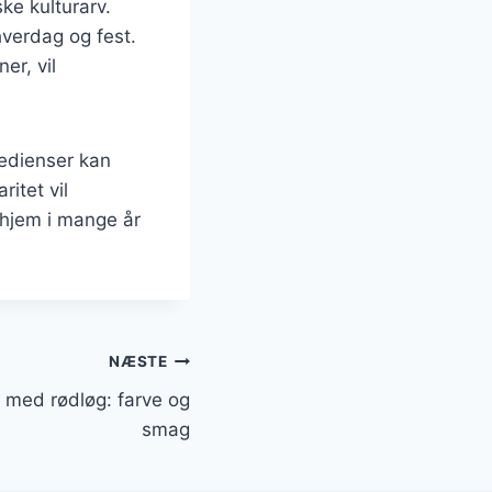
ke kulturarv.
hverdag og fest.
er, vil
redienser kan
ritet vil
hjem i mange år
NÆSTE
med rødløg: farve og
smag