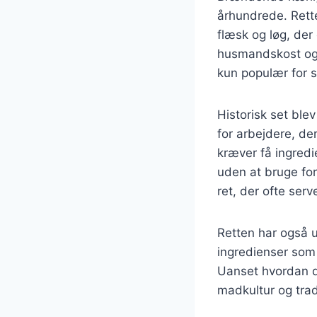
århundrede. Rette
flæsk og løg, der
husmandskost og 
kun populær for s
Historisk set bl
for arbejdere, de
kræver få ingredie
uden at bruge fo
ret, der ofte ser
Retten har også ud
ingredienser som 
Uanset hvordan d
madkultur og trad