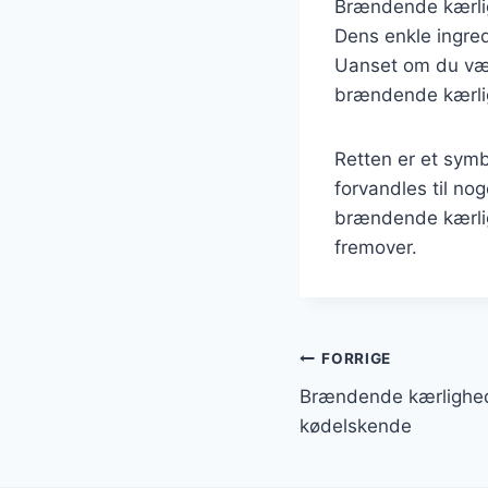
Brændende kærlig
Dens enkle ingred
Uanset om du vælg
brændende kærlig
Retten er et sym
forvandles til nog
brændende kærlig
fremover.
Indlægsnavi
FORRIGE
Brændende kærlighed
kødelskende