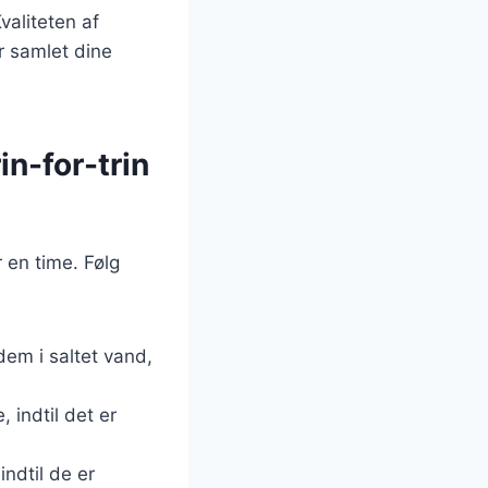
valiteten af
r samlet dine
n-for-trin
 en time. Følg
dem i saltet vand,
 indtil det er
ndtil de er