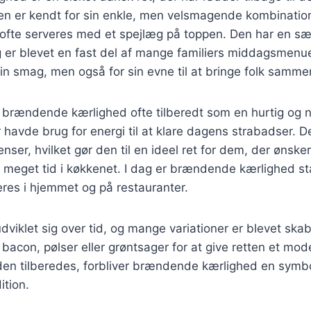
n er kendt for sin enkle, men velsmagende kombination 
 ofte serveres med et spejlæg på toppen. Den har en sær
er blevet en fast del af mange familiers middagsmenuer
in smag, men også for sin evne til at bringe folk samm
ev brændende kærlighed ofte tilberedt som en hurtig o
r havde brug for energi til at klare dagens strabadser. D
nser, hvilket gør den til en ideel ret for dem, der ønske
r meget tid i køkkenet. I dag er brændende kærlighed s
veres i hjemmet og på restauranter.
viklet sig over tid, og mange variationer er blevet skabt
bacon, pølser eller grøntsager for at give retten et mod
en tilberedes, forbliver brændende kærlighed en symb
ition.