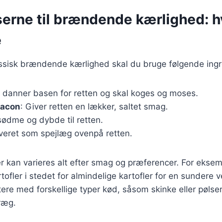
serne til brændende kærlighed: 
e
assisk brændende kærlighed skal du bruge følgende ingr
e danner basen for retten og skal koges og moses.
bacon
: Giver retten en lækker, saltet smag.
r sødme og dybde til retten.
rveret som spejlæg ovenpå retten.
r kan varieres alt efter smag og præferencer. For ekse
tofler i stedet for almindelige kartofler for en sundere 
re med forskellige typer kød, såsom skinke eller pølser,
ræg.