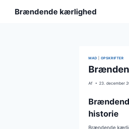
Fortsæt
Brændende kærlighed
til
indhold
MAD
|
OPSKRIFTER
Brændend
Af
23. december 
Brændende
historie
Brændende kærligh