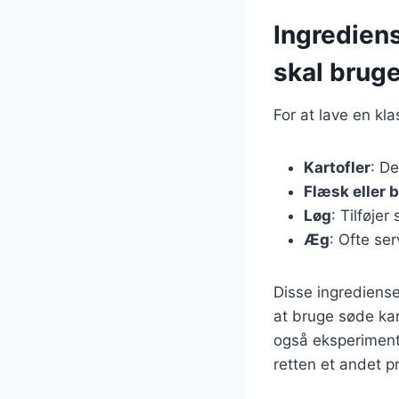
Ingredien
skal brug
For at lave en kl
Kartofler
: D
Flæsk eller 
Løg
: Tilføje
Æg
: Ofte se
Disse ingrediense
at bruge søde kar
også eksperimente
retten et andet p