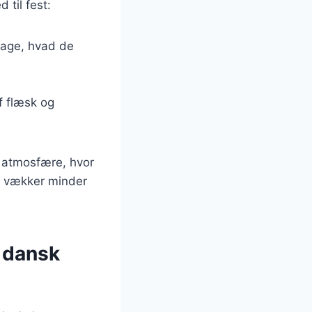
 til fest:
 tage, hvad de
f flæsk og
 atmosfære, hvor
e vækker minder
i dansk