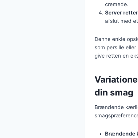
cremede.
Server rette
afslut med et
Denne enkle opskr
som persille eller
give retten en ek
Variatione
din smag
Brændende kærlig
smagspræferencer
Brændende k