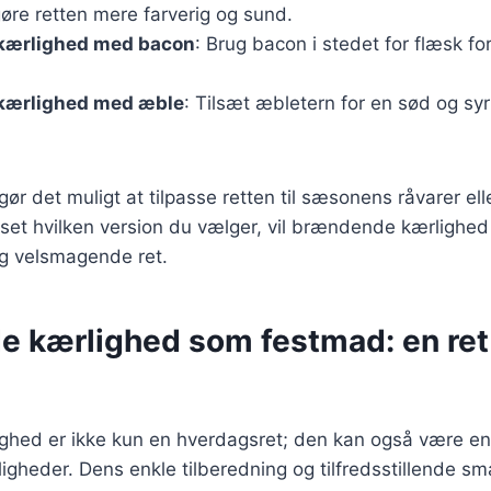
gøre retten mere farverig og sund.
kærlighed med bacon
: Brug bacon i stedet for flæsk fo
kærlighed med æble
: Tilsæt æbletern for en sød og syrl
gør det muligt at tilpasse retten til sæsonens råvarer ell
set hvilken version du vælger, vil brændende kærlighed
 og velsmagende ret.
 kærlighed som festmad: en ret 
hed er ikke kun en hverdagsret; den kan også være e
lejligheder. Dens enkle tilberedning og tilfredsstillende sm