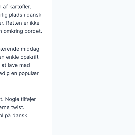
af kartofler,
lig plads i dansk
. Retten er ikke
en omkring bordet.
g nærende middag
en enkle opskrift
r at lave mad
tadig en populær
. Nogle tilføjer
erne twist.
ol på dansk