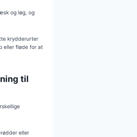
æsk og løg, og
tte krydderurter
 eller fløde for at
ing til
skellige
rødder eller