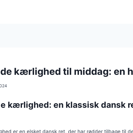
e kærlighed til middag: en hu
2024
 kærlighed: en klassisk dansk r
ed er en elsket dansk ret, der har rødder tilbage til de