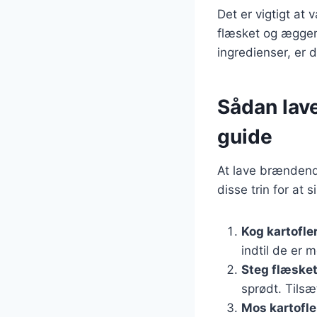
Det er vigtigt at 
flæsket og æggene
ingredienser, er d
Sådan lave
guide
At lave brændend
disse trin for at s
Kog kartofle
indtil de er m
Steg flæsket
sprødt. Tilsæ
Mos kartofl