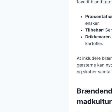
favorit blandt gæs
Præsentatio
ønsker.
Tilbehør
: Se
Drikkevarer
:
kartofler.
At inkludere bræ
gæsterne kan nyd
og skaber samtale
Brændende 
madkultur