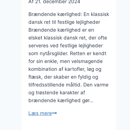
Af
21. december 2024
Brændende kærlighed: En klassisk
dansk ret til festlige lejligheder
Brændende kærlighed er en
elsket klassisk dansk ret, der ofte
serveres ved festlige lejligheder
som nytårsgilder. Retten er kendt
for sin enkle, men velsmagende
kombination af kartofler, løg og
flæsk, der skaber en fyldig og
tilfredsstillende måltid. Den varme
og trøstende karakter af
brændende kærlighed gør…
Brændende
Læs mere
kærlighed
til