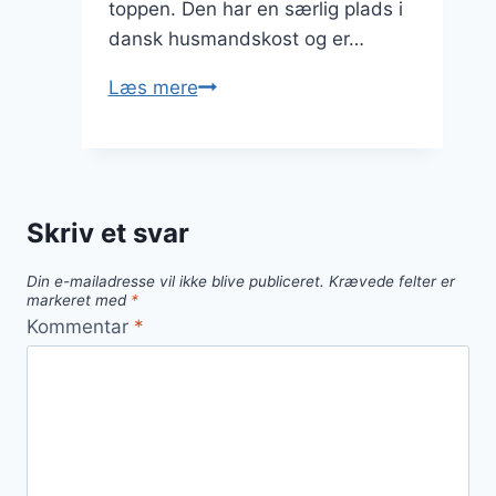
toppen. Den har en særlig plads i
dansk husmandskost og er…
Brændende
Læs mere
kærlighed
med
peber:
Krydrer
Skriv et svar
din
middag
Din e-mailadresse vil ikke blive publiceret.
Krævede felter er
markeret med
*
Kommentar
*