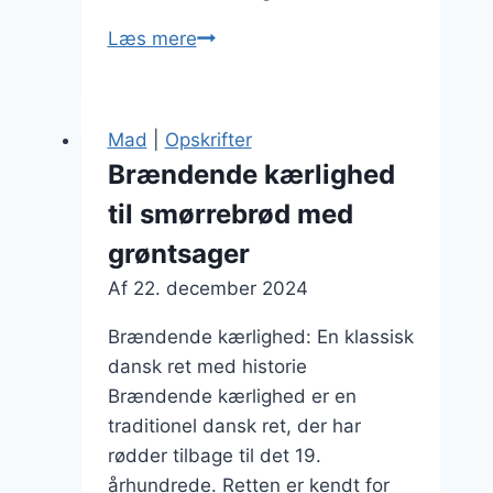
Brændende
Læs mere
kærlighed
med
sød
Mad
|
Opskrifter
kartoffel:
Brændende kærlighed
Sund
til smørrebrød med
variation
grøntsager
Af
22. december 2024
Brændende kærlighed: En klassisk
dansk ret med historie
Brændende kærlighed er en
traditionel dansk ret, der har
rødder tilbage til det 19.
århundrede. Retten er kendt for