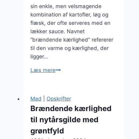
sin enkle, men velsmagende
kombination af kartofler, løg og
flæsk, der ofte serveres med en
lækker sauce. Navnet
“brændende kærlighed” refererer
til den varme og kærlighed, der
ligger…
Brændende
Læs mere
kærlighed
til
smørrebrød
Mad
|
Opskrifter
med
Brændende kærlighed
grøntsager
til nytårsgilde med
grøntfyld