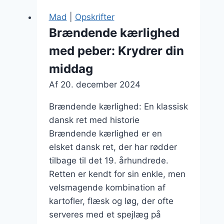
nytårsgilde
Mad
|
Opskrifter
med
Brændende kærlighed
grøntfyld
med peber: Krydrer din
middag
Af
20. december 2024
Brændende kærlighed: En klassisk
dansk ret med historie
Brændende kærlighed er en
elsket dansk ret, der har rødder
tilbage til det 19. århundrede.
Retten er kendt for sin enkle, men
velsmagende kombination af
kartofler, flæsk og løg, der ofte
serveres med et spejlæg på