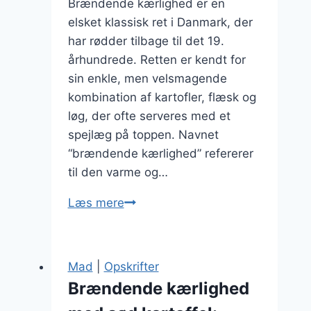
Brændende kærlighed er en
elsket klassisk ret i Danmark, der
har rødder tilbage til det 19.
århundrede. Retten er kendt for
sin enkle, men velsmagende
kombination af kartofler, flæsk og
løg, der ofte serveres med et
spejlæg på toppen. Navnet
“brændende kærlighed” refererer
til den varme og…
Brændende
Læs mere
kærlighed
med
persille
Mad
|
Opskrifter
for
Brændende kærlighed
friskhedens