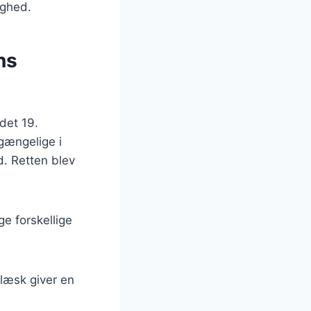
ighed.
ns
det 19.
lgængelige i
d. Retten blev
ge forskellige
flæsk giver en