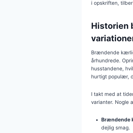
i opskriften, til
Historien
variatione
Brændende kærligh
århundrede. Oprin
husstandene, hvilk
hurtigt populær,
I takt med at tid
varianter. Nogle 
Brændende k
dejlig smag.