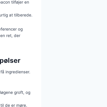
acon tilføjer en
rtig at tilberede.
æferencer og
en ret, der
pølser
få ingredienser.
 løgene groft, og
til de er møre.