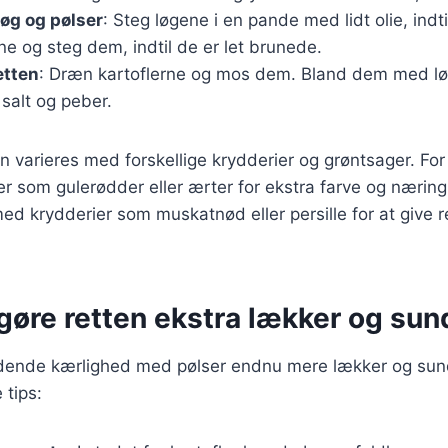
løg og pølser
: Steg løgene i en pande med lidt olie, indti
ne og steg dem, indtil de er let brunede.
etten
: Dræn kartoflerne og mos dem. Bland dem med løg
salt og peber.
n varieres med forskellige krydderier og grøntsager. Fo
er som gulerødder eller ærter for ekstra farve og nærin
d krydderier som muskatnød eller persille for at give r
t gøre retten ekstra lækker og sun
dende kærlighed med pølser endnu mere lækker og sun
 tips: