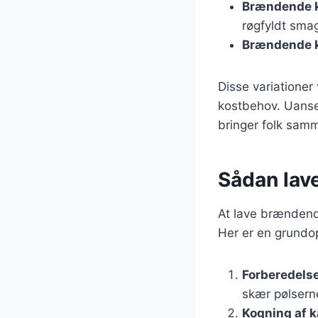
Brændende 
røgfyldt sma
Brændende k
Disse variationer
kostbehov. Uanse
bringer folk sam
Sådan lav
At lave brændend
Her er en grundop
Forberedelse
skær pølserne
Kogning af k