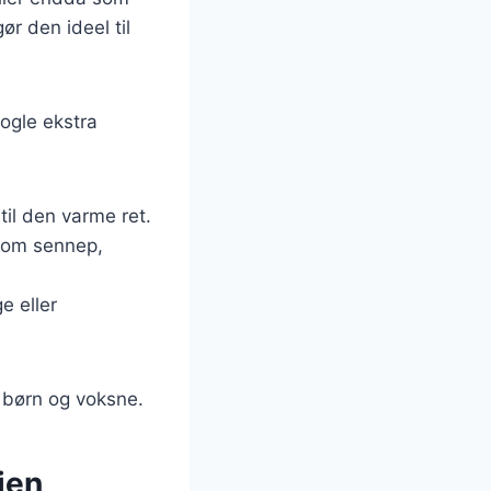
ør den ideel til
nogle ekstra
til den varme ret.
som sennep,
e eller
e børn og voksne.
ien