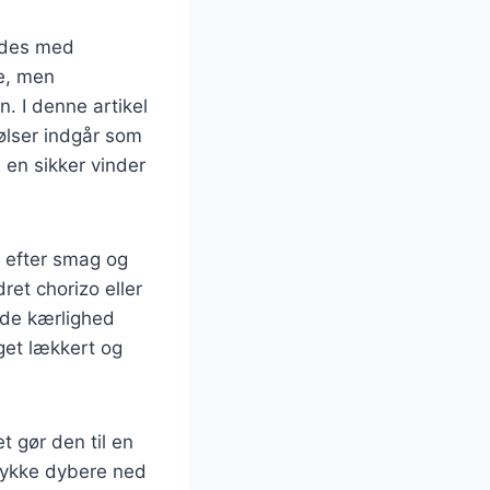
indes med
e, men
. I denne artikel
ølser indgår som
 en sikker vinder
lt efter smag og
et chorizo eller
nde kærlighed
get lækkert og
t gør den til en
 dykke dybere ned