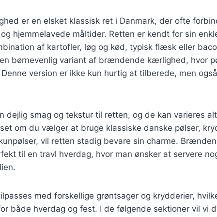
hed er en elsket klassisk ret i Danmark, der ofte forb
g hjemmelavede måltider. Retten er kendt for sin enkl
nation af kartofler, løg og kød, typisk flæsk eller bacon
å en børnevenlig variant af brændende kærlighed, hvor p
Denne version er ikke kun hurtig at tilberede, men også
en dejlig smag og tekstur til retten, og de kan varieres a
et om du vælger at bruge klassiske danske pølser, krydr
unpølser, vil retten stadig bevare sin charme. Brænde
fekt til en travl hverdag, hvor man ønsker at servere no
ien.
ilpasses med forskellige grøntsager og krydderier, hvilke
for både hverdag og fest. I de følgende sektioner vil vi