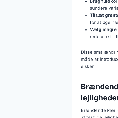
Brug fuldko
sundere varia
Tilsæt grøn
for at øge næ
Vælg magre 
reducere fed
Disse små ændrin
måde at introduc
elsker.
Brændende
lejlighede
Brændende kærlig
af festlige lejlig