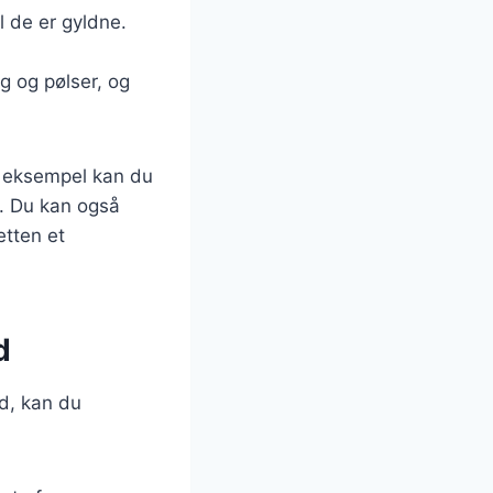
l de er gyldne.
 og pølser, og
r eksempel kan du
g. Du kan også
etten et
d
d, kan du