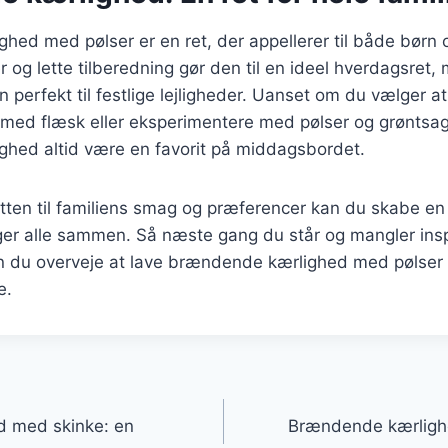
hed med pølser er en ret, der appellerer til både børn
r og lette tilberedning gør den til en ideel hverdagsret
n perfekt til festlige lejligheder. Uanset om du vælger a
 med flæsk eller eksperimentere med pølser og grøntsage
hed altid være en favorit på middagsbordet.
etten til familiens smag og præferencer kan du skabe e
er alle sammen. Så næste gang du står og mangler inspi
 du overveje at lave brændende kærlighed med pølser –
e.
gation
 med skinke: en
Brændende kærligh