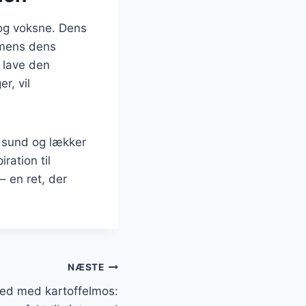
 og voksne. Dens
, mens dens
t lave den
r, vil
n sund og lækker
ration til
 en ret, der
NÆSTE
ed med kartoffelmos: