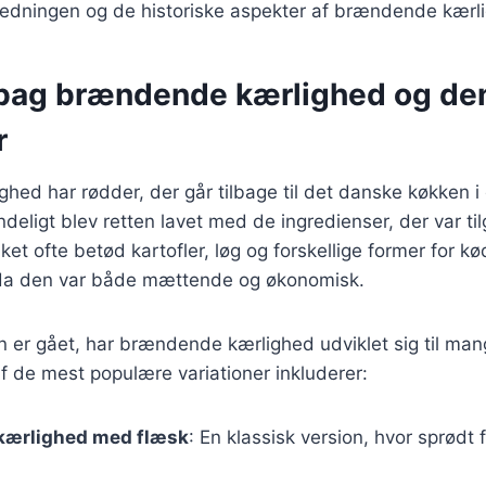
beredningen og de historiske aspekter af brændende kærl
 bag brændende kærlighed og de
r
ed har rødder, der går tilbage til det danske køkken i 
deligt blev retten lavet med de ingredienser, der var ti
et ofte betød kartofler, løg og forskellige former for kø
 da den var både mættende og økonomisk.
en er gået, har brændende kærlighed udviklet sig til man
af de mest populære variationer inkluderer:
ærlighed med flæsk
: En klassisk version, hvor sprødt 