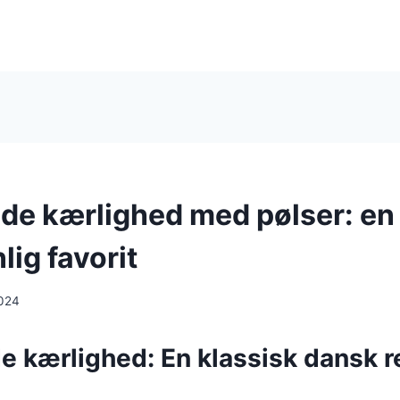
e kærlighed med pølser: en
ig favorit
024
 kærlighed: En klassisk dansk r