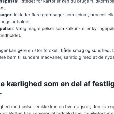
rnspasta
: I stedet for kartofler kan du bruge fuldkornsp
nt.
tsager
: Inkluder flere grøntsager som spinat, broccoli ell
ringsindholdet.
pølser
: Vælg magre pølser som kalkun- eller kyllingepøls
tindholdet.
ger kan gøre en stor forskel i både smag og sundhed. 
ere børn til sundere madvaner, samtidig med at de nyde
 kærlighed som en del af festli
r
hed med pølser er ikke kun en hverdagsret; den kan o
heder. Retten kan serveres til fødselsdage, familiefester