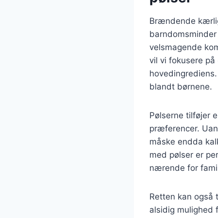
Brændende kærlig
barndomsminder o
velsmagende kombi
vil vi fokusere p
hovedingrediens. 
blandt børnene.
Pølserne tilføjer 
præferencer. Uans
måske endda kalk
med pølser er per
nærende for famil
Retten kan også t
alsidig mulighed 