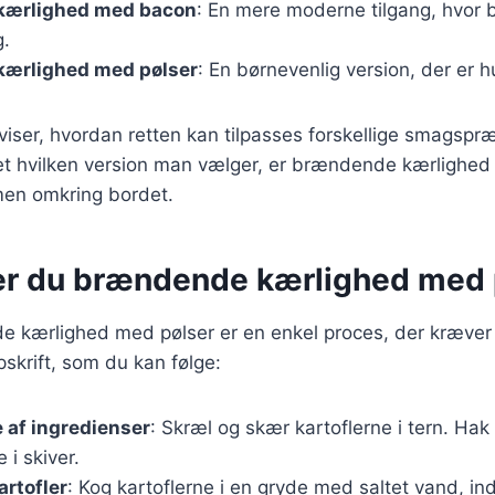
kærlighed med bacon
: En mere moderne tilgang, hvor b
g.
ærlighed med pølser
: En børnevenlig version, der er hu
 viser, hvordan retten kan tilpasses forskellige smagspr
t hvilken version man vælger, er brændende kærlighed 
men omkring bordet.
er du brændende kærlighed med 
e kærlighed med pølser er en enkel proces, der kræver 
skrift, som du kan følge:
 af ingredienser
: Skræl og skær kartoflerne i tern. Hak
 i skiver.
artofler
: Kog kartoflerne i en gryde med saltet vand, ind