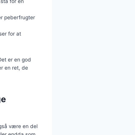
asta for en
er peberfrugter
er for at
Det er en god
r en ret, de
ge
gså være en del
 eller endda som