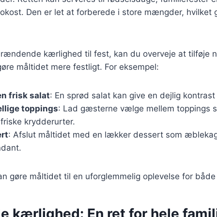
rokost. Den er let at forberede i store mængder, hvilket g
rændende kærlighed til fest, kan du overveje at tilføje 
gøre måltidet mere festligt. For eksempel:
n frisk salat
: En sprød salat kan give en dejlig kontrast 
ellige toppings
: Lad gæsterne vælge mellem toppings 
 friske krydderurter.
rt
: Afslut måltidet med en lækker dessert som æblekag
dant.
 kan gøre måltidet til en uforglemmelig oplevelse for båd
kærlighed: En ret for hele famil