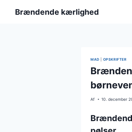
Fortsæt
Brændende kærlighed
til
indhold
MAD
|
OPSKRIFTER
Brændend
børnevenl
Af
10. december 2
Brændende
pølser