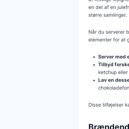
en del af en julef
større samlinger.
Når du serverer b
elementer for at 
Server med e
Tilbyd forsk
ketchup eller
Lav en desse
chokoladefon
Disse tilføjelser
Brændende 