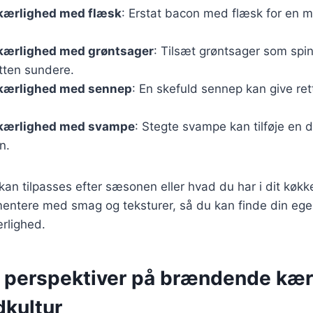
ærlighed med flæsk
: Erstat bacon med flæsk for en me
ærlighed med grøntsager
: Tilsæt grøntsager som spina
etten sundere.
kærlighed med sennep
: En skefuld sennep kan give ret
kærlighed med svampe
: Stegte svampe kan tilføje en 
n.
 kan tilpasses efter sæsonen eller hvad du har i dit køkk
entere med smag og teksturer, så du kan finde din ege
rlighed.
e perspektiver på brændende kær
kultur