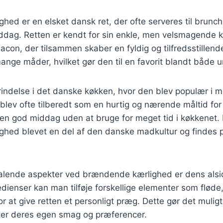
ed er en elsket dansk ret, der ofte serveres til brunch
iddag. Retten er kendt for sin enkle, men velsmagende 
 bacon, der tilsammen skaber en fyldig og tilfredsstillen
ange måder, hvilket gør den til en favorit blandt både 
rindelse i det danske køkken, hvor den blev populær i m
lev ofte tilberedt som en hurtig og nærende måltid for 
en god middag uden at bruge for meget tid i køkkenet. 
hed blevet en del af den danske madkultur og findes 
ltalende aspekter ved brændende kærlighed er dens als
edienser kan man tilføje forskellige elementer som fløde
or at give retten et personligt præg. Dette gør det muligt
fter deres egen smag og præferencer.