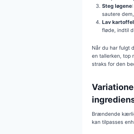
Steg løgene
sautere dem, 
Lav kartoff
fløde, indtil
Når du har fulgt 
en tallerken, top
straks for den b
Variation
ingredien
Brændende kærligh
kan tilpasses enh