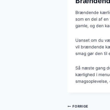
Brændende 
Brændende kærligh
som en del af en 
gamle, og den kan
Uanset om du vælg
vil brændende kær
smag gør den til e
Så næste gang du
kærlighed i menue
smagsoplevelse, 
Indlægsnavi
FORRIGE