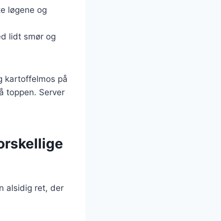
te løgene og
d lidt smør og
ag kartoffelmos på
på toppen. Server
rskellige
alsidig ret, der