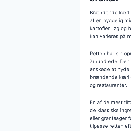
Brændende kærligh
af en hyggelig m
kartofler, løg og
kan varieres på m
Retten har sin op
århundrede. Den b
ønskede at nyde 
brændende kærlig
og restauranter.
En af de mest ti
de klassiske ingr
eller grøntsager f
tilpasse retten e