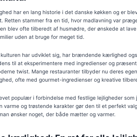
ed har en lang historie i det danske køkken og er blev
et. Retten stammer fra en tid, hvor madlavning var præg
en blev ofte tilberedt af husmødre, der ønskede at lav
amilier uden at bruge for meget tid.
kulturen har udviklet sig, har brændende kærlighed ogs
dens til at eksperimentere med ingredienser og præsenta
oderne twist. Mange restauranter tilbyder nu deres egen
hed, ofte med gourmet-ingredienser og kreative tilbe
evet populær i forbindelse med festlige lejligheder som 
n varme og trøstende karakter gør den til et perfekt valg 
 man ønsker noget, der både mætter og varmer.