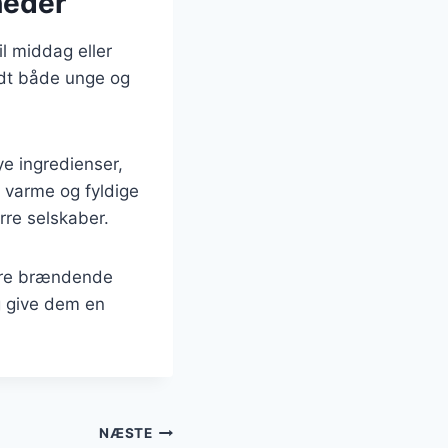
heder
l middag eller
andt både unge og
e ingredienser,
 varme og fyldige
ørre selskaber.
dere brændende
og give dem en
NÆSTE