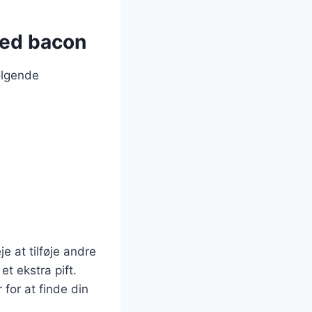
med bacon
ølgende
e at tilføje andre
et ekstra pift.
for at finde din