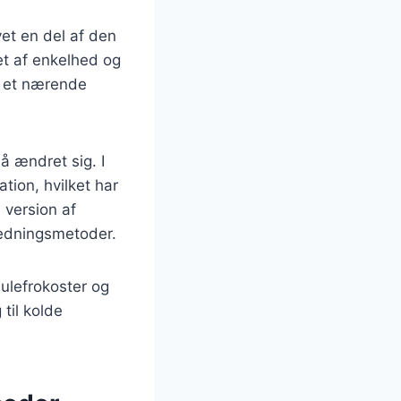
et en del af den
et af enkelhed og
e et nærende
å ændret sig. I
tion, hvilket har
 version af
redningsmetoder.
julefrokoster og
til kolde