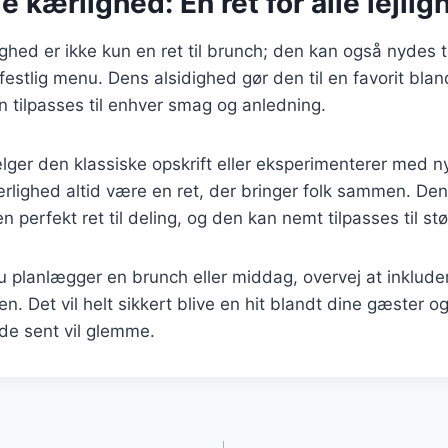
kærlighed: En ret for alle lejlig
ed er ikke kun en ret til brunch; den kan også nydes ti
festlig menu. Dens alsidighed gør den til en favorit bl
 tilpasses til enhver smag og anledning.
er den klassiske opskrift eller eksperimenterer med ny
lighed altid være en ret, der bringer folk sammen. Den
n perfekt ret til deling, og den kan nemt tilpasses til st
 planlægger en brunch eller middag, overvej at inklu
n. Det vil helt sikkert blive en hit blandt dine gæster 
de sent vil glemme.
gation