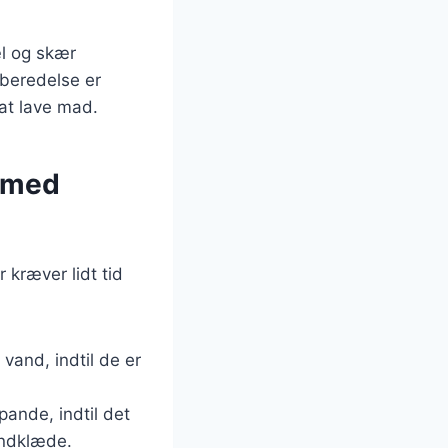
æl og skær
rberedelse er
 at lave mad.
 med
 kræver lidt tid
vand, indtil de er
pande, indtil det
åndklæde.