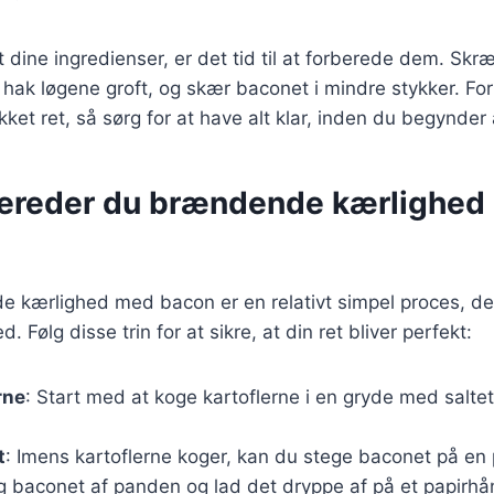
 dine ingredienser, er det tid til at forberede dem. Skr
n, hak løgene groft, og skær baconet i mindre stykker. Fo
ykket ret, så sørg for at have alt klar, inden du begynder
bereder du brændende kærlighed
 kærlighed med bacon er en relativt simpel proces, der
ølg disse trin for at sikre, at din ret bliver perfekt:
rne
: Start med at koge kartoflerne i en gryde med saltet 
t
: Imens kartoflerne koger, kan du stege baconet på en 
ag baconet af panden og lad det dryppe af på et papirh