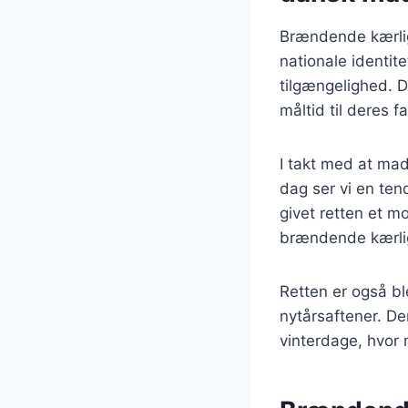
Brændende kærligh
nationale identit
tilgængelighed. D
måltid til deres f
I takt med at mad
dag ser vi en ten
givet retten et m
brændende kærlig
Retten er også bl
nytårsaftener. De
vinterdage, hvor