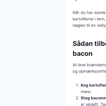
Når du har samlet
kartoflerne i ter
nøglen til en vell
Sådan til
bacon
At lave brændende
og opmærksomhed. F
Kog kartofle
møre.
Steg bacone
er sprødt. T