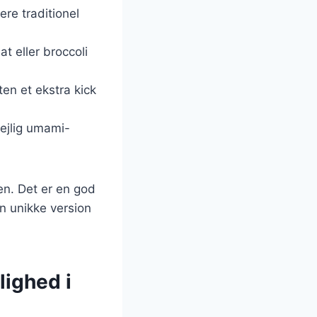
re traditionel
t eller broccoli
ten et ekstra kick
dejlig umami-
en. Det er en god
n unikke version
lighed i