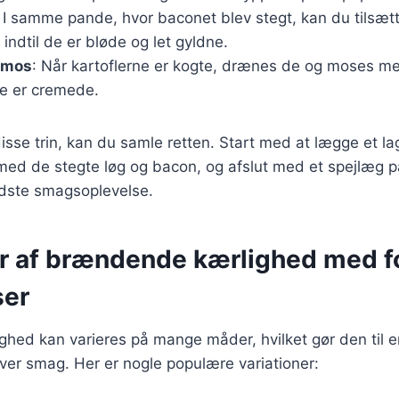
: I samme pande, hvor baconet blev stegt, kan du tilsæt
indtil de er bløde og let gyldne.
elmos
: Når kartoflerne er kogte, drænes de og moses me
 de er cremede.
disse trin, kan du samle retten. Start med at lægge et l
 med de stegte løg og bacon, og afslut med et spejlæg 
edste smagsoplevelse.
er af brændende kærlighed med fo
ser
ed kan varieres på mange måder, hvilket gør den til en 
ver smag. Her er nogle populære variationer: