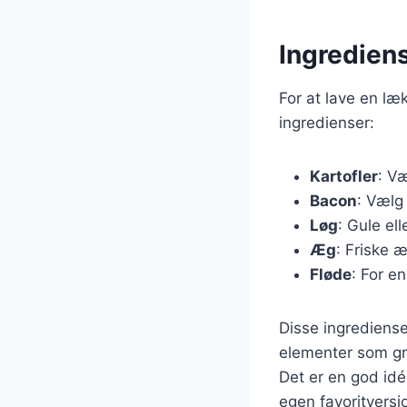
Ingredien
For at lave en l
ingredienser:
Kartofler
: Væ
Bacon
: Vælg
Løg
: Gule el
Æg
: Friske æ
Fløde
: For e
Disse ingrediense
elementer som grø
Det er en god idé
egen favoritversi