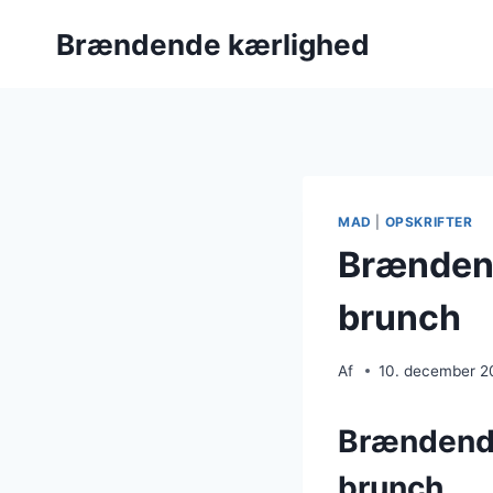
Fortsæt
Brændende kærlighed
til
indhold
MAD
|
OPSKRIFTER
Brændend
brunch
Af
10. december 2
Brændende 
brunch