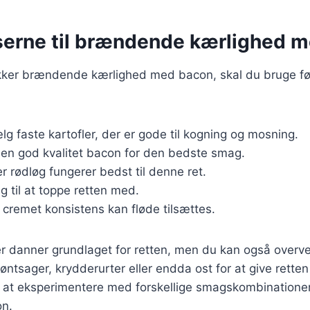
serne til brændende kærlighed 
ækker brændende kærlighed med bacon, skal du bruge f
lg faste kartofler, der er gode til kogning og mosning.
 en god kvalitet bacon for den bedste smag.
ler rødløg fungerer bedst til denne ret.
g til at toppe retten med.
n cremet konsistens kan fløde tilsættes.
r danner grundlaget for retten, men du kan også overvej
ntsager, krydderurter eller endda ost for at give retten 
 at eksperimentere med forskellige smagskombinationer 
on.