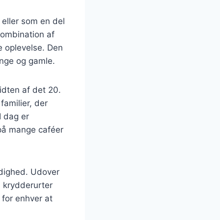
 eller som en del
kombination af
de oplevelse. Den
unge og gamle.
idten af det 20.
familier, der
I dag er
på mange caféer
idighed. Udover
, krydderurter
 for enhver at