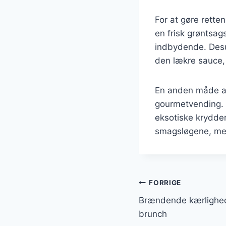
For at gøre rette
en frisk grøntsags
indbydende. Desu
den lækre sauce,
En anden måde at 
gourmetvending. F
eksotiske krydder
smagsløgene, men 
Indlægsnavi
FORRIGE
Brændende kærlighed
brunch