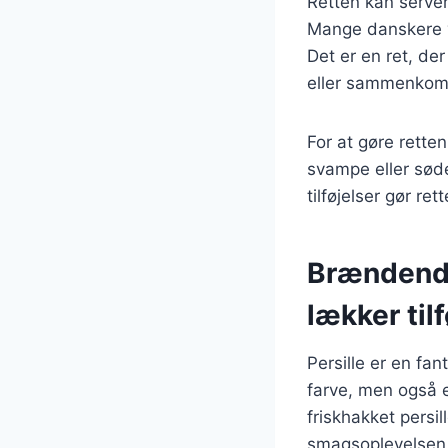
Retten kan server
Mange danskere væ
Det er en ret, der
eller sammenkom
For at gøre rette
svampe eller søde
tilføjelser gør 
Brændende
lækker til
Persille er en fa
farve, men også e
friskhakket persil
smagsoplevelsen