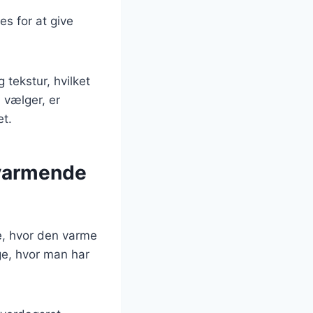
jes for at give
tekstur, hvilket
 vælger, er
et.
varmende
, hvor den varme
age, hvor man har