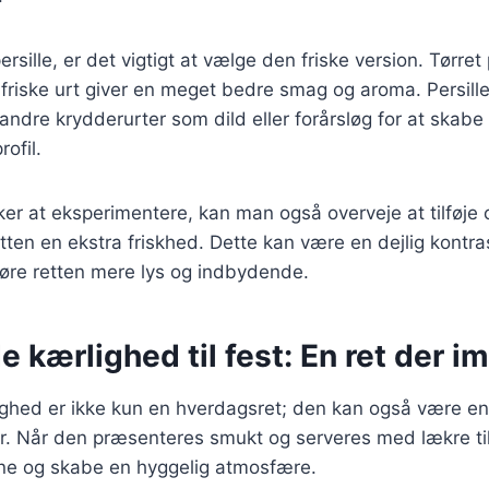
sille, er det vigtigt at vælge den friske version. Tørret
friske urt giver en meget bedre smag og aroma. Persill
ndre krydderurter som dild eller forårsløg for at skab
ofil.
er at eksperimentere, kan man også overveje at tilføje ci
etten en ekstra friskhed. Dette kan være en dejlig kontras
gøre retten mere lys og indbydende.
kærlighed til fest: En ret der i
hed er ikke kun en hverdagsret; den kan også være en
der. Når den præsenteres smukt og serveres med lækre t
e og skabe en hyggelig atmosfære.