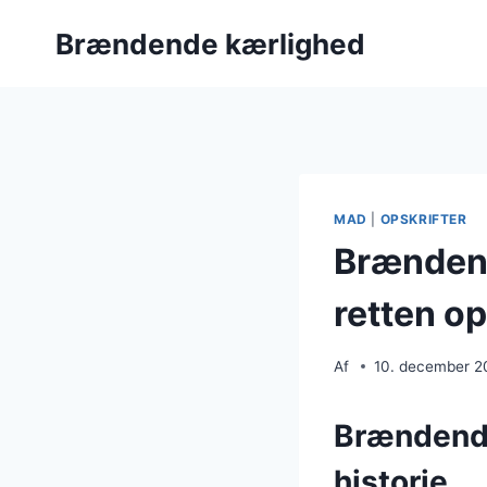
Fortsæt
Brændende kærlighed
til
indhold
MAD
|
OPSKRIFTER
Brændend
retten op
Af
10. december 2
Brændende
historie