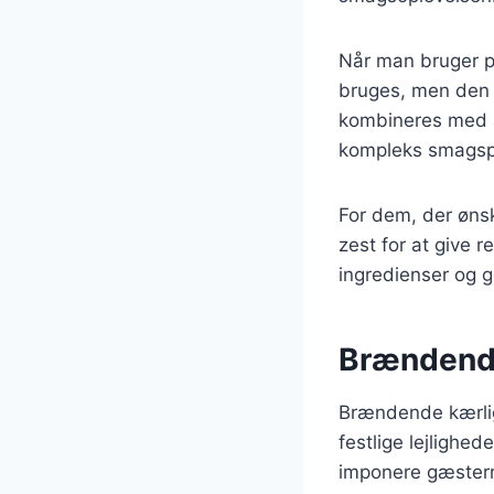
Når man bruger per
bruges, men den 
kombineres med a
kompleks smagspr
For dem, der ønsk
zest for at give r
ingredienser og 
Brændende 
Brændende kærlig
festlige lejlighe
imponere gæstern