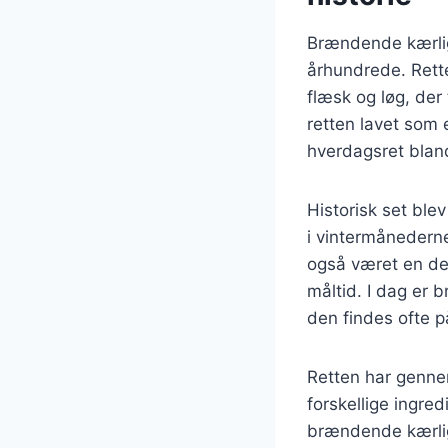
Brændende kærligh
århundrede. Rette
flæsk og løg, der 
retten lavet som 
hverdagsret bland
Historisk set ble
i vintermånedern
også været en del
måltid. I dag er
den findes ofte 
Retten har gennem
forskellige ingre
brændende kærligh