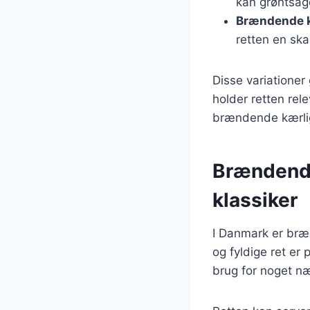
kan grøntsag
Brændende 
retten en sk
Disse variationer
holder retten rel
brændende kærligh
Brændende
klassiker
I Danmark er bræ
og fyldige ret er 
brug for noget næ