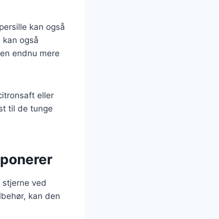
 persille kan også
e kan også
e en endnu mere
tronsaft eller
t til de tunge
mponerer
 stjerne ved
ilbehør, kan den