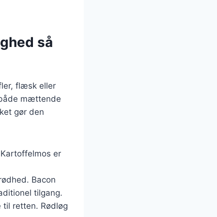
ighed så
r, flæsk eller
er både mættende
ket gør den
 Kartoffelmos er
sprødhed. Bacon
ditionel tilgang.
 til retten. Rødløg