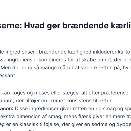
serne: Hvad gør brændende kærl
ingredienser i brændende kærlighed inkluderer kartofle
isse ingredienser kombineres for at skabe en ret, der 
Men der er også mange måder at variere retten på, hvil
essant.
e kan koges og moses eller steges, alt efter præference.
riant, der tilføjer en cremet konsistens til retten.
bacon
: Disse ingredienser giver retten en rig smag og 
n ekstra dimension af smag, mens flæsk giver en mere tra
løg er en klassisk tilføjelse, der giver en sødme og dybde