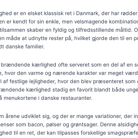
ed er en elsket klassisk ret i Danmark, der har rødder t
n er kendt for sin enkle, men velsmagende kombination 
tilsammen skaber en fyldig og tilfredsstillende måltid. O
en måde at udnytte rester på, hvilket gjorde den til en 
t danske familier.
v brændende kærlighed ofte serveret som en del af en s
e, hvor den varme og nærende karakter var meget værds
 af festlige lejligheder, hvor den blev præsenteret som e
 brændende kærlighed stadig en favorit blandt både ung
på menukortene i danske restauranter.
 årene udviklet sig, og der er mange variationer, der i
dienser som bacon, pølser og grøntsager. Denne alsidigh
ed til en ret, der kan tilpasses forskellige smagspræf