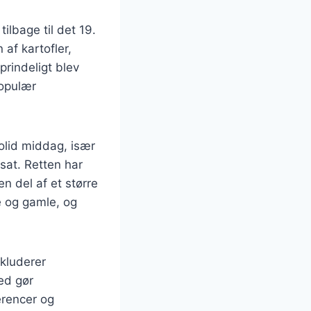
ilbage til det 19.
af kartofler,
prindeligt blev
populær
olid middag, især
at. Retten har
n del af et større
e og gamle, og
nkluderer
ed gør
erencer og