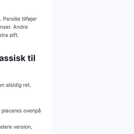
Persille tilføjer
enser. Andre
ra pift.
ssisk til
 alsidig ret.
æg placeres ovenpå
ndere version,