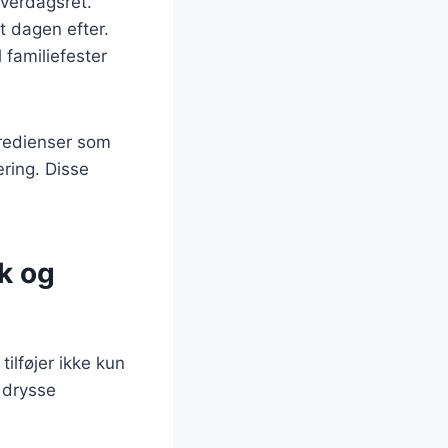
hverdagsret.
t dagen efter.
l familiefester
gredienser som
ring. Disse
k og
ilføjer ikke kun
 drysse