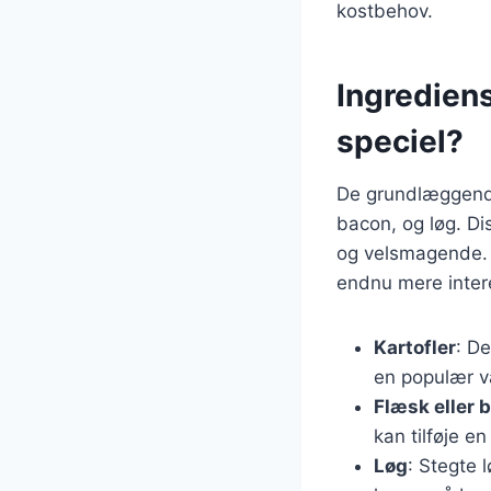
kostbehov.
Ingredien
speciel?
De grundlæggende 
bacon, og løg. D
og velsmagende. 
endnu mere inter
Kartofler
: D
en populær va
Flæsk eller 
kan tilføje e
Løg
: Stegte 