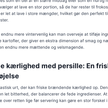
es som en del af en større middag eller som en hurtig 
lger at lave en stor portion, så de har rester til frokos
 er let at lave i store mængder, hvilket gør den perfekt ti
ster.
n endnu mere vintervenlig kan man overveje at tilføje in
 kartofler, der giver en ekstra dimension af smag og næ
retten endnu mere mættende og velsmagende.
 kærlighed med persille: En fris
føjelse
ntastisk urt, der kan friske brændende kærlighed op. Den t
n let bitterhed, der balancerer de fede ingredienser. At
le over retten lige før servering kan gøre en stor forskel i
.