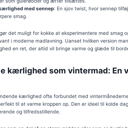
er som gulerødder og ærter tilsættes.
kærlighed med sennep
: En sjov twist, hvor sennep tilfø
arpere smag.
 gør det muligt for kokke at eksperimentere med smag og 
evant i moderne madlavning. Uanset hvilken version man
ed en ret, der altid vil bringe varme og glæde til bord
 kærlighed som vintermad: En 
ndende kærlighed ofte forbundet med vintermånederne
perfekt til at varme kroppen op. Den er ideel til kolde d
rende og tilfredsstillende.