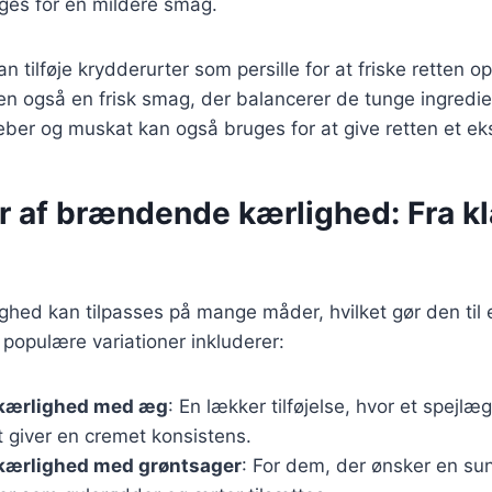
ges for en mildere smag.
tilføje krydderurter som persille for at friske retten op. 
en også en frisk smag, der balancerer de tunge ingredi
ber og muskat kan også bruges for at give retten et ekst
r af brændende kærlighed: Fra kla
ed kan tilpasses på mange måder, hvilket gør den til en
populære variationer inkluderer:
kærlighed med æg
: En lækker tilføjelse, hvor et spejl
et giver en cremet konsistens.
ærlighed med grøntsager
: For dem, der ønsker en su