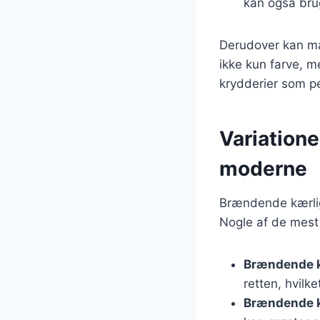
kan også bru
Derudover kan man 
ikke kun farve, m
krydderier som pe
Variatione
moderne
Brændende kærligh
Nogle af de mest 
Brændende 
retten, hvilk
Brændende k