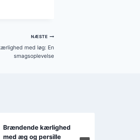
NÆSTE
ærlighed med løg: En
smagsoplevelse
Brændende kærlighed
Brænde
med æg og persille
med ski