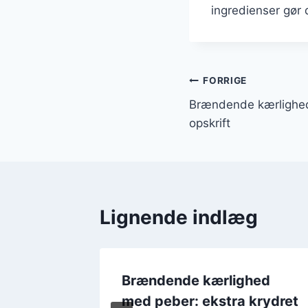
ingredienser gør d
Indlægsnavi
FORRIGE
Brændende kærlighe
opskrift
Lignende indlæg
hed
Brændende kærlighed
med peber: ekstra krydret