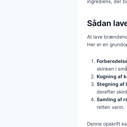
ingrediens, der bi
Sådan lav
At lave brændend
Her er en grundop
Forberedelse
skinken i små
Kogning af k
Stegning af 
derefter ski
Samling af r
retten varm.
Denne opskrift ka