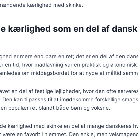
brændende kærlighed med skinke.
 kærlighed som en del af dansk
hed er mere end bare en ret; det er en del af den dan
r en tid, hvor madlavning var en praktisk og økonomis
 samledes om middagsbordet for at nyde et måltid samm
vet en del af festlige lejligheder, hvor den ofte serveres 
. Den kan tilpasses til at imødekomme forskellige smag
il en populær ret blandt både børn og voksne.
de kærlighed med skinke en del af mange danskeres h
t være en favorit i hjemmet. Den enkle, men velsmagen