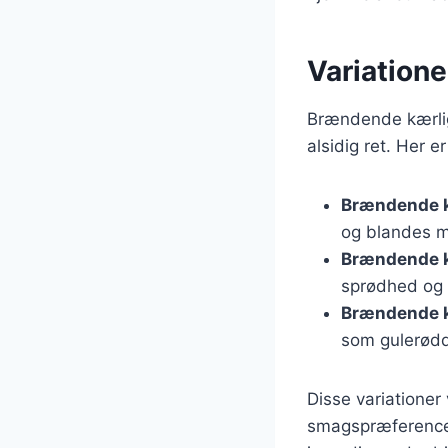
Variation
Brændende kærlig
alsidig ret. Her e
Brændende k
og blandes m
Brændende 
sprødhed og
Brændende k
som gulerødde
Disse variationer
smagspræferencer