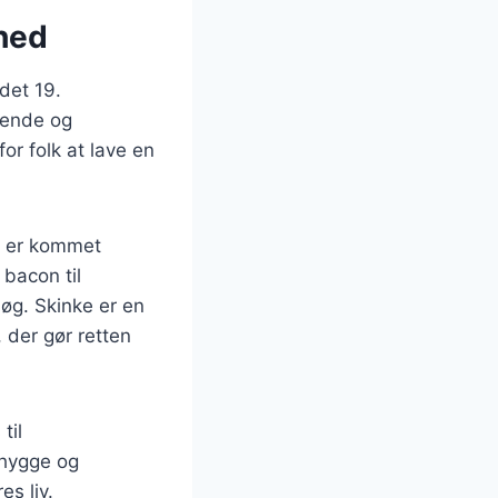
hed
det 19.
rende og
r folk at lave en
er er kommet
 bacon til
løg. Skinke er en
 der gør retten
til
 hygge og
s liv.