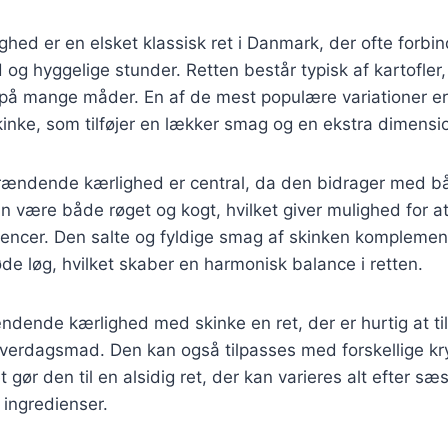
hed er en elsket klassisk ret i Danmark, der ofte forb
g hyggelige stunder. Retten består typisk af kartofler,
 på mange måder. En af de mest populære variationer 
nke, som tilføjer en lækker smag og en ekstra dimension
 brændende kærlighed er central, da den bidrager med 
n være både røget og kogt, hvilket giver mulighed for at 
rencer. Den salte og fyldige smag af skinken komplemen
øde løg, hvilket skaber en harmonisk balance i retten.
dende kærlighed med skinke en ret, der er hurtig at til
 hverdagsmad. Den kan også tilpasses med forskellige kr
t gør den til en alsidig ret, der kan varieres alt efter s
 ingredienser.