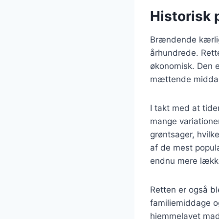
Historisk
Brændende kærligh
århundrede. Rett
økonomisk. Den en
mættende middag
I takt med at tid
mange variationer 
grøntsager, hvilk
af de mest populæ
endnu mere lækk
Retten er også bl
familiemiddage og
hjemmelavet mad, 