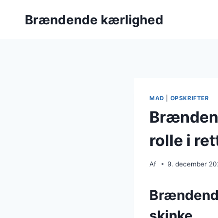
Fortsæt
Brændende kærlighed
til
indhold
MAD
|
OPSKRIFTER
Brændend
rolle i re
Af
9. december 2
Brændende
skinke