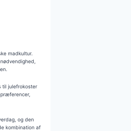
ske madkultur.
k nødvendighed,
en.
til julefrokoster
spræferencer,
verdag, og den
de kombination af