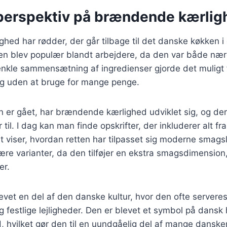
 perspektiv på brændende kærlig
ed har rødder, der går tilbage til det danske køkken i 
en blev populær blandt arbejdere, da den var både næ
kle sammensætning af ingredienser gjorde det muligt fo
 uden at bruge for mange penge.
en er gået, har brændende kærlighed udviklet sig, og d
til. I dag kan man finde opskrifter, der inkluderer alt fra
et viser, hvordan retten har tilpasset sig moderne smags
re varianter, da den tilføjer en ekstra smagsdimension,
er.
evet en del af den danske kultur, hvor den ofte serveres 
 festlige lejligheder. Den er blevet et symbol på dansk
hvilket gør den til en uundgåelig del af mange danskere