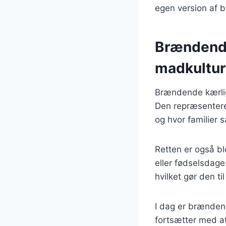
egen version af 
Brændende
madkultur
Brændende kærlig
Den repræsentere
og hvor familier
Retten er også ble
eller fødselsdage
hvilket gør den t
I dag er brænden
fortsætter med a