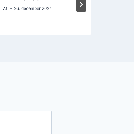
lækker
Af
26. december 2024
Af
14. 