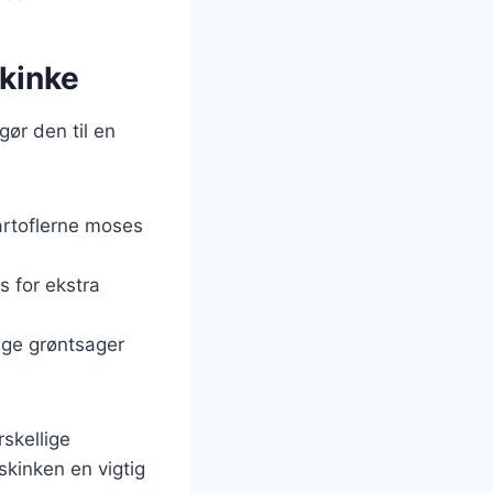
kinke
ør den til en
kartoflerne moses
s for ekstra
lige grøntsager
rskellige
kinken en vigtig