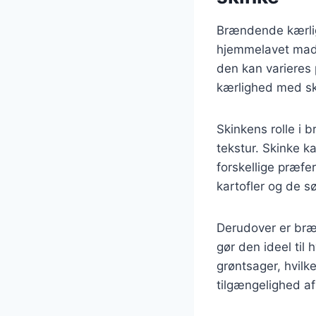
Brændende kærlig
hjemmelavet mad o
den kan varieres
kærlighed med ski
Skinkens rolle i
tekstur. Skinke ka
forskellige præfe
kartofler og de s
Derudover er bræn
gør den ideel til
grøntsager, hvilke
tilgængelighed af