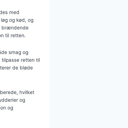
indes med
 løg og kød, og
er brændende
 til retten.
både smag og
tilpasse retten til
terer de bløde
berede, hvilket
ydderier og
æson og