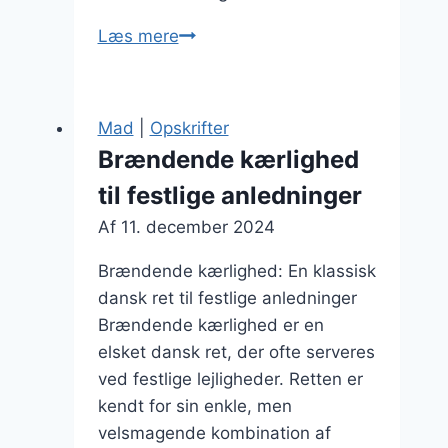
Brændende
Læs mere
kærlighed
med
krydderurter
Mad
|
Opskrifter
for
Brændende kærlighed
ekstra
til festlige anledninger
smag
Af
11. december 2024
Brændende kærlighed: En klassisk
dansk ret til festlige anledninger
Brændende kærlighed er en
elsket dansk ret, der ofte serveres
ved festlige lejligheder. Retten er
kendt for sin enkle, men
velsmagende kombination af