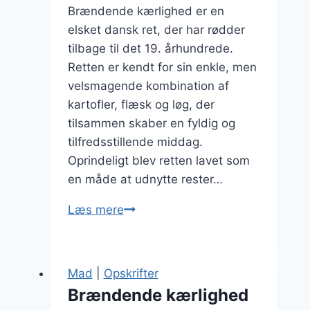
Brændende kærlighed er en
elsket dansk ret, der har rødder
tilbage til det 19. århundrede.
Retten er kendt for sin enkle, men
velsmagende kombination af
kartofler, flæsk og løg, der
tilsammen skaber en fyldig og
tilfredsstillende middag.
Oprindeligt blev retten lavet som
en måde at udnytte rester…
Brændende
Læs mere
kærlighed
til
middag
Mad
|
Opskrifter
hele
Brændende kærlighed
ugen