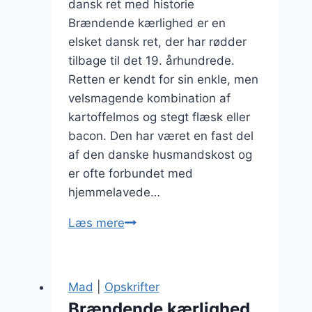
dansk ret med historie
Brændende kærlighed er en
elsket dansk ret, der har rødder
tilbage til det 19. århundrede.
Retten er kendt for sin enkle, men
velsmagende kombination af
kartoffelmos og stegt flæsk eller
bacon. Den har været en fast del
af den danske husmandskost og
er ofte forbundet med
hjemmelavede…
Brændende
Læs mere
kærlighed
med
kartoffelmos:
Mad
|
Opskrifter
En
Brændende kærlighed