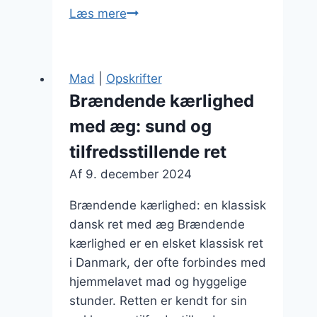
Brændende
Læs mere
kærlighed
med
fløde
Mad
|
Opskrifter
og
Brændende kærlighed
bacon
med æg: sund og
i
flødesauce
tilfredsstillende ret
Af
9. december 2024
Brændende kærlighed: en klassisk
dansk ret med æg Brændende
kærlighed er en elsket klassisk ret
i Danmark, der ofte forbindes med
hjemmelavet mad og hyggelige
stunder. Retten er kendt for sin