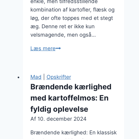
enkle, men tilfredsstillende
kombination af kartofler, flæsk og
løg, der ofte toppes med et stegt
æg. Denne ret er ikke kun
velsmagende, men også…
Brændende
Læs mere
kærlighed
med
æg:
Mad
|
Opskrifter
sund
Brændende kærlighed
og
med kartoffelmos: En
tilfredsstillende
ret
fyldig oplevelse
Af
10. december 2024
Brændende kærlighed: En klassisk