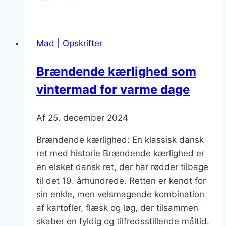
kærlighed
som
vintermad
Mad
|
Opskrifter
for
hele
Brændende kærlighed som
familien
vintermad for varme dage
Af
25. december 2024
Brændende kærlighed: En klassisk dansk
ret med historie Brændende kærlighed er
en elsket dansk ret, der har rødder tilbage
til det 19. århundrede. Retten er kendt for
sin enkle, men velsmagende kombination
af kartofler, flæsk og løg, der tilsammen
skaber en fyldig og tilfredsstillende måltid.