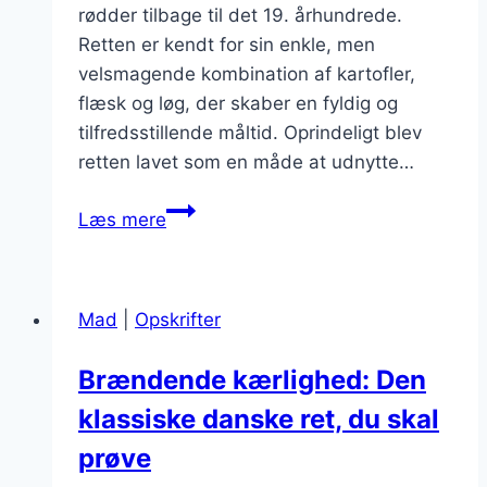
rødder tilbage til det 19. århundrede.
Retten er kendt for sin enkle, men
velsmagende kombination af kartofler,
flæsk og løg, der skaber en fyldig og
tilfredsstillende måltid. Oprindeligt blev
retten lavet som en måde at udnytte…
Brændende
Læs mere
kærlighed:
fløde
for
Mad
|
Opskrifter
ekstra
cremede
Brændende kærlighed: Den
nuancer
klassiske danske ret, du skal
prøve