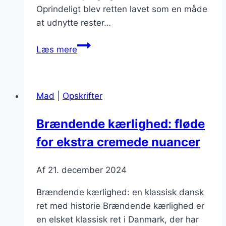
Oprindeligt blev retten lavet som en måde
at udnytte rester…
Brændende
Læs mere
kærlighed
som
vintermad
Mad
|
Opskrifter
for
varme
Brændende kærlighed: fløde
dage
for ekstra cremede nuancer
Af
21. december 2024
Brændende kærlighed: en klassisk dansk
ret med historie Brændende kærlighed er
en elsket klassisk ret i Danmark, der har