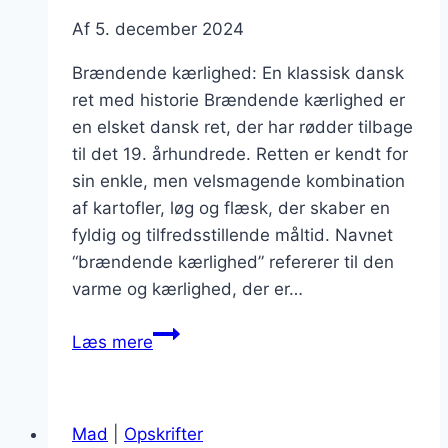
Af
5. december 2024
Brændende kærlighed: En klassisk dansk
ret med historie Brændende kærlighed er
en elsket dansk ret, der har rødder tilbage
til det 19. århundrede. Retten er kendt for
sin enkle, men velsmagende kombination
af kartofler, løg og flæsk, der skaber en
fyldig og tilfredsstillende måltid. Navnet
“brændende kærlighed” refererer til den
varme og kærlighed, der er…
Brændende
Læs mere
kærlighed:
Den
klassiske
Mad
|
Opskrifter
danske