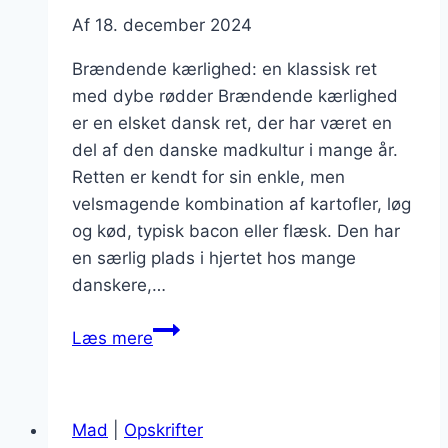
Af
18. december 2024
Brændende kærlighed: en klassisk ret
med dybe rødder Brændende kærlighed
er en elsket dansk ret, der har været en
del af den danske madkultur i mange år.
Retten er kendt for sin enkle, men
velsmagende kombination af kartofler, løg
og kød, typisk bacon eller flæsk. Den har
en særlig plads i hjertet hos mange
danskere,…
Brændende
Læs mere
kærlighed
til
julefrokost:
Mad
|
Opskrifter
varme