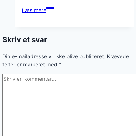
Brændende
Læs mere
kærlighed
som
vintermad:
Skriv et svar
Varme
til
Din e-mailadresse vil ikke blive publiceret.
kolde
Krævede
felter er markeret med
dage
*