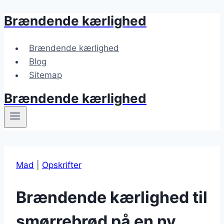
Brændende kærlighed
Fortsæt
til
indhold
Brændende kærlighed
Blog
Sitemap
Brændende kærlighed
Mad
|
Opskrifter
Brændende kærlighed til
smørrebrød på en ny