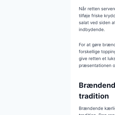
Når retten server
tilføje friske kry
salat ved siden af
indbydende.
For at gøre bræn
forskellige toppin
give retten et lu
præsentationen 
Brændende
tradition
Brændende kærlig