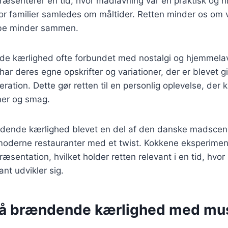
præsenterer en tid, hvor madlavning var en praktisk og 
r familier samledes om måltider. Retten minder os om v
be minder sammen.
de kærlighed ofte forbundet med nostalgi og hjemmela
r deres egne opskrifter og variationer, der er blevet gi
eration. Dette gør retten til en personlig oplevelse, der 
oner og smag.
ende kærlighed blevet en del af den danske madscene
oderne restauranter med et twist. Kokkene eksperime
ræsentation, hvilket holder retten relevant i en tid, hvo
nt udvikler sig.
på brændende kærlighed med mus