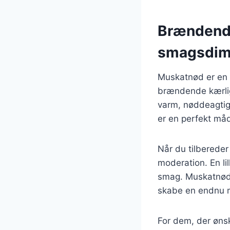
Brændende
smagsdim
Muskatnød er en k
brændende kærlig
varm, nøddeagtig
er en perfekt måde
Når du tilberede
moderation. En li
smag. Muskatnød 
skabe en endnu m
For dem, der øns