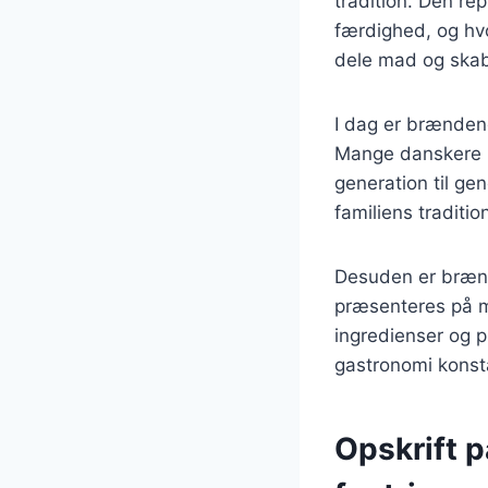
tradition. Den re
færdighed, og hvo
dele mad og ska
I dag er brænden
Mange danskere ha
generation til gen
familiens traditi
Desuden er brænd
præsenteres på m
ingredienser og p
gastronomi konsta
Opskrift 