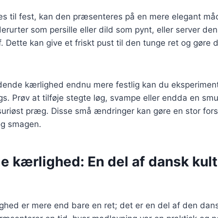
es til fest, kan den præsenteres på en mere elegant må
dderurter som persille eller dild som pynt, eller server d
. Dette kan give et friskt pust til den tunge ret og gøre
dende kærlighed endnu mere festlig kan du eksperime
gs. Prøv at tilføje stegte løg, svampe eller endda en smu
ksuriøst præg. Disse små ændringer kan gøre en stor fors
og smagen.
 kærlighed: En del af dansk kult
hed er mere end bare en ret; det er en del af den dans