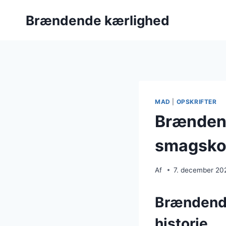
Fortsæt
Brændende kærlighed
til
indhold
MAD
|
OPSKRIFTER
Brændend
smagsko
Af
7. december 20
Brændende
historie