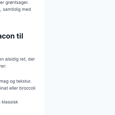
er grøntsager.
t, samtidig med
con til
 alsidig ret, der
rer:
smag og tekstur.
nat eller broccoli
 klassisk