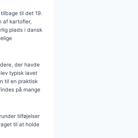
ilbage til det 19.
af kartofler,
lig plads i dansk
elige
jdere, der havde
ev typisk lavet
 til en praktisk
 findes på mange
under tilføjelser
aget til at holde