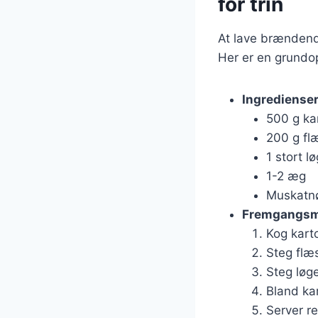
for trin
At lave brændend
Her er en grundop
Ingrediense
500 g kar
200 g fl
1 stort lø
1-2 æg
Muskatnø
Fremgangs
Kog karto
Steg flæ
Steg løge
Bland ka
Server r