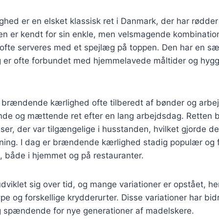
ed er en elsket klassisk ret i Danmark, der har rødder t
n er kendt for sin enkle, men velsmagende kombination 
 ofte serveres med et spejlæg på toppen. Den har en sær
er ofte forbundet med hjemmelavede måltider og hygg
v brændende kærlighed ofte tilberedt af bønder og arbe
de og mættende ret efter en lang arbejdsdag. Retten bl
er, der var tilgængelige i husstanden, hvilket gjorde den
ning. I dag er brændende kærlighed stadig populær og
 både i hjemmet og på restauranter.
viklet sig over tid, og mange variationer er opstået, her
 og forskellige krydderurter. Disse variationer har bidr
og spændende for nye generationer af madelskere.