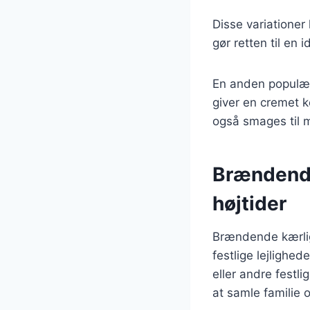
Disse variationer
gør retten til en
En anden populær
giver en cremet k
også smages til
Brændende 
højtider
Brændende kærlig
festlige lejlighed
eller andre festl
at samle familie 