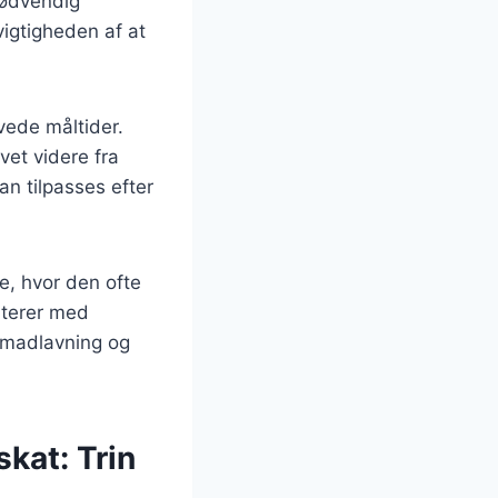
nødvendig
igtigheden af at
vede måltider.
vet videre fra
kan tilpasses efter
, hvor den ofte
nterer med
r madlavning og
kat: Trin