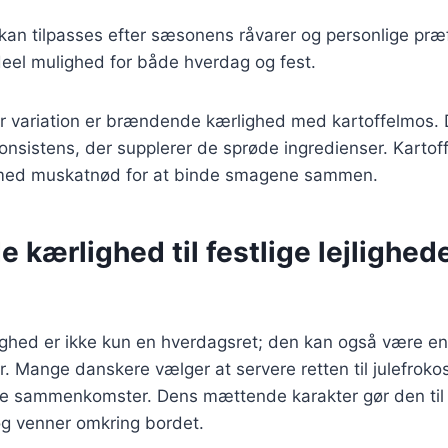
 kan tilpasses efter sæsonens råvarer og personlige præf
 ideel mulighed for både hverdag og fest.
 variation er brændende kærlighed med kartoffelmos. 
onsistens, der supplerer de sprøde ingredienser. Karto
 med muskatnød for at binde smagene sammen.
kærlighed til festlige lejlighed
hed er ikke kun en hverdagsret; den kan også være en
er. Mange danskere vælger at servere retten til julefroko
ige sammenkomster. Dens mættende karakter gør den til e
og venner omkring bordet.