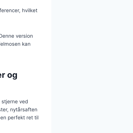
erencer, hvilket
Denne version
ffelmosen kan
er og
 stjerne ved
ster, nytårsaften
n perfekt ret til