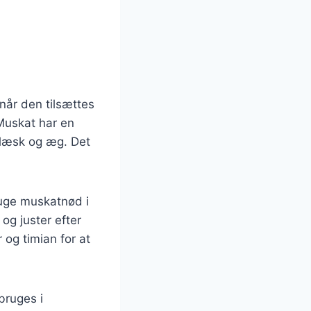
 når den tilsættes
Muskat har en
flæsk og æg. Det
ruge muskatnød i
og juster efter
og timian for at
bruges i