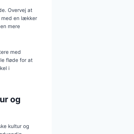
de. Overvej at
en med en lækker
 den mere
ntere med
le fløde for at
kel i
ur og
ke kultur og