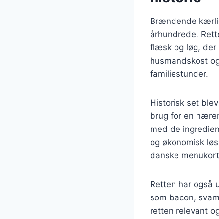
Brændende kærligh
århundrede. Rette
flæsk og løg, der
husmandskost og 
familiestunder.
Historisk set ble
brug for en næren
med de ingrediens
og økonomisk løs
danske menukort,
Retten har også ud
som bacon, svampe
retten relevant 