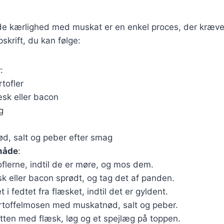
e kærlighed med muskat er en enkel proces, der kræver
skrift, du kan følge:
r
:
tofler
æsk eller bacon
g
d, salt og peber efter smag
måde
:
flerne, indtil de er møre, og mos dem.
sk eller bacon sprødt, og tag det af panden.
t i fedtet fra flæsket, indtil det er gyldent.
rtoffelmosen med muskatnød, salt og peber.
etten med flæsk, løg og et spejlæg på toppen.