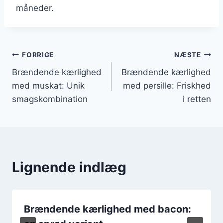
måneder.
Indlægsnavigation
FORRIGE
NÆSTE
Brændende kærlighed
Brændende kærlighed
med muskat: Unik
med persille: Friskhed
smagskombination
i retten
Lignende indlæg
Brændende kærlighed med bacon: