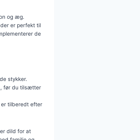
con og æg.
er er perfekt til
omplementerer de
de stykker.
 før du tilsætter
er tilberedt efter
r dild for at
 med familie og