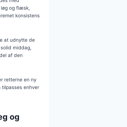
indes med
 løg og flæsk,
 cremet konsistens
e at udnytte de
 solid middag,
del af den
er retterne en ny
 tilpasses enhver
æg og