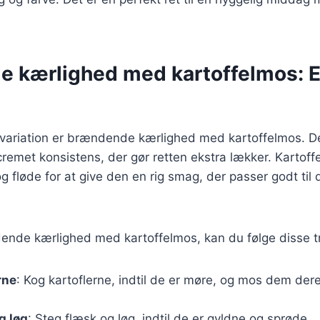
 kærlighed med kartoffelmos: 
variation er brændende kærlighed med kartoffelmos. D
cremet konsistens, der gør retten ekstra lækker. Kartof
 fløde for at give den en rig smag, der passer godt til 
ende kærlighed med kartoffelmos, kan du følge disse tr
rne
: Kog kartoflerne, indtil de er møre, og mos dem de
g løg
: Steg flæsk og løg, indtil de er gyldne og sprøde.