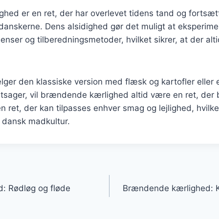
hed er en ret, der har overlevet tidens tand og fortsæ
 danskerne. Dens alsidighed gør det muligt at eksperim
ienser og tilberedningsmetoder, hvilket sikrer, at der alt
ger den klassiske version med flæsk og kartofler eller
ager, vil brændende kærlighed altid være en ret, der b
 ret, der kan tilpasses enhver smag og lejlighed, hvilket
f dansk madkultur.
gation
: Rødløg og fløde
Brændende kærlighed: 