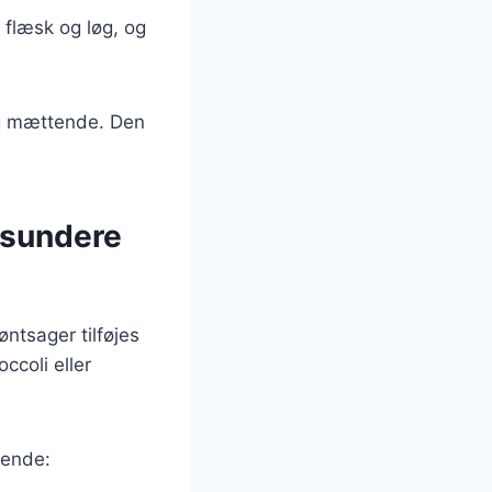
 flæsk og løg, og
 og mættende. Den
 sundere
ntsager tilføjes
ccoli eller
gende: