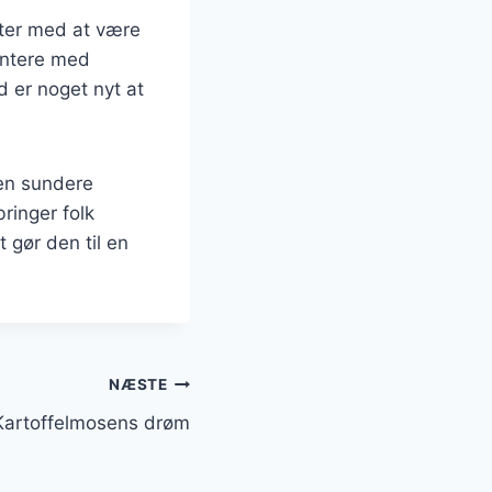
tter med at være
entere med
id er noget nyt at
 en sundere
ringer folk
 gør den til en
NÆSTE
Kartoffelmosens drøm