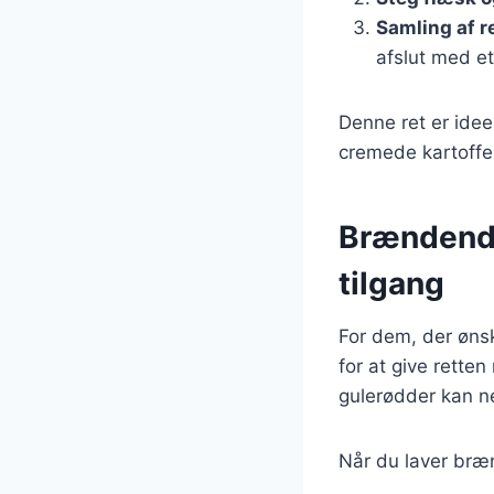
Samling af r
afslut med et
Denne ret er idee
cremede kartoffel
Brændende
tilgang
For dem, der øns
for at give rette
gulerødder kan ne
Når du laver bræ