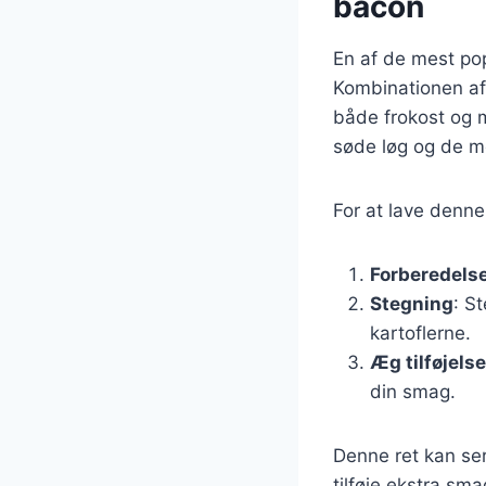
bacon
En af de mest po
Kombinationen af 
både frokost og m
søde løg og de mø
For at lave denne 
Forberedelse
Stegning
: S
kartoflerne.
Æg tilføjelse
din smag.
Denne ret kan serv
tilføje ekstra sm