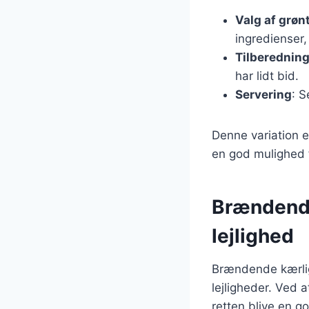
Valg af grøn
ingredienser,
Tilberednin
har lidt bid.
Servering
: 
Denne variation e
en god mulighed 
Brændende 
lejlighed
Brændende kærligh
lejligheder. Ved 
retten blive en g