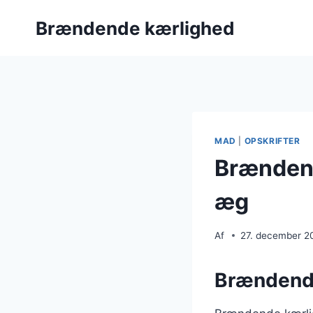
Fortsæt
Brændende kærlighed
til
indhold
MAD
|
OPSKRIFTER
Brændend
æg
Af
27. december 2
Brændende