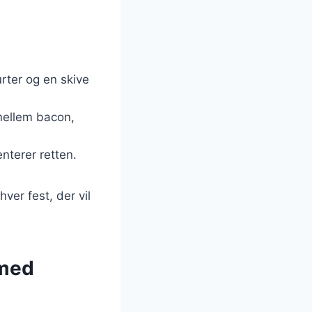
rter og en skive
 mellem bacon,
enterer retten.
er fest, der vil
 med