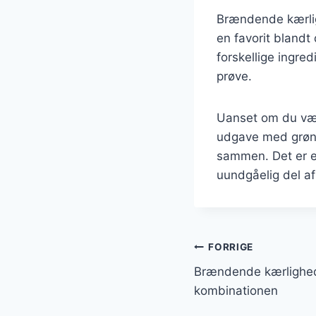
Brændende kærlig
en favorit blandt
forskellige ingred
prøve.
Uanset om du væl
udgave med grønts
sammen. Det er en
uundgåelig del a
Indlægsnavi
FORRIGE
Brændende kærlighed
kombinationen