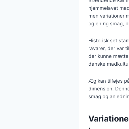
Brændende kærlig
hjemmelavet mad o
men variationer m
og en rig smag, d
Historisk set st
råvarer, der var 
der kunne mætte 
danske madkultur 
Æg kan tilføjes på
dimension. Denne 
smag og anlednin
Variation