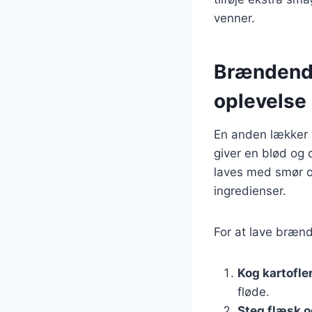
venner.
Brændende
oplevelse
En anden lækker 
giver en blød og 
laves med smør og
ingredienser.
For at lave brænd
Kog kartofle
fløde.
Steg flæsk o