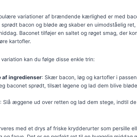
pulære variationer af brændende kærlighed er med ba
sprødt bacon og bløde æg skaber en uimodståelig ret, d
iddag. Baconet tilføjer en saltet og røget smag, der k
re kartofler.
variation kan du følge disse enkle trin:
 af ingredienser
: Skær bacon, løg og kartofler i passen
teg baconet sprødt, tilsæt løgene og lad dem blive bløde,
: Slå æggene ud over retten og lad dem stege, indtil de 
eres med et drys af friske krydderurter som persille elle
ag og farve. Det er en perfekt ret til en hyggelig middag