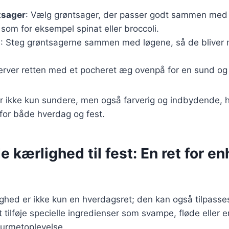
tsager
: Vælg grøntsager, der passer godt sammen med 
 som for eksempel spinat eller broccoli.
g
: Steg grøntsagerne sammen med løgene, så de bliver 
Server retten med et pocheret æg ovenpå for en sund o
r ikke kun sundere, men også farverig og indbydende, hv
for både hverdag og fest.
kærlighed til fest: En ret for en
ed er ikke kun en hverdagsret; den kan også tilpasses t
at tilføje specielle ingredienser som svampe, fløde eller
ourmetoplevelse.