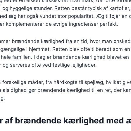
hed er en elsket klassisk ret i Danmark, der ofte forb
g hyggelige stunder. Retten består typisk af kartofler,
ed æg har også vundet stor popularitet. Æg tilføjer en
er komplementerer de øvrige ingredienser perfekt.
ammer brændende kærlighed fra en tid, hvor man ønsked
tilgængelige i hjemmet. Retten blev ofte tilberedt som en
hele familien. I dag er brændende kærlighed blevet en 
og serveres ofte ved festlige lejligheder.
 forskellige måder, fra hårdkogte til spejlæg, hvilket giv
alsidighed gør brændende kærlighed til en ret, der kan
g.
er af brændende kærlighed med 