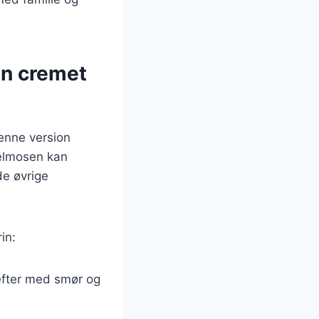
En cremet
enne version
felmosen kan
de øvrige
in:
refter med smør og