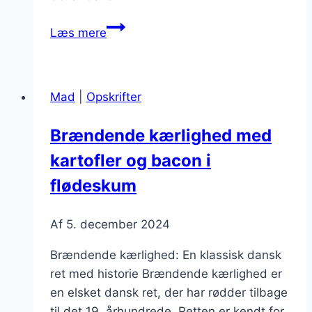
Brændende
Læs mere
kærlighed
med
bacon:
Mad
|
Opskrifter
sprøde
fornøjelser
Brændende kærlighed med
kartofler og bacon i
flødeskum
Af
5. december 2024
Brændende kærlighed: En klassisk dansk
ret med historie Brændende kærlighed er
en elsket dansk ret, der har rødder tilbage
til det 19. århundrede. Retten er kendt for