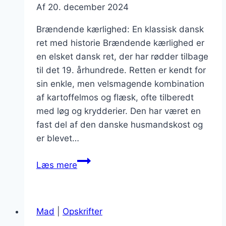
Af
20. december 2024
Brændende kærlighed: En klassisk dansk
ret med historie Brændende kærlighed er
en elsket dansk ret, der har rødder tilbage
til det 19. århundrede. Retten er kendt for
sin enkle, men velsmagende kombination
af kartoffelmos og flæsk, ofte tilberedt
med løg og krydderier. Den har været en
fast del af den danske husmandskost og
er blevet…
Brændende
Læs mere
kærlighed
opskrift
på
Mad
|
Opskrifter
kartoffelmos