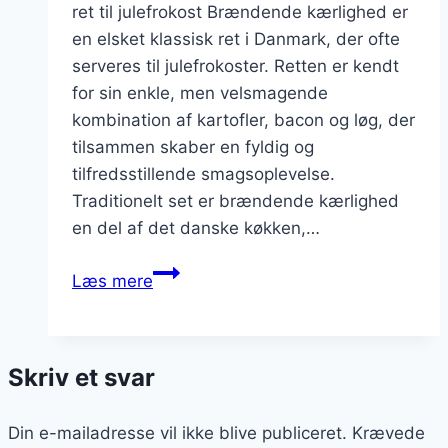
ret til julefrokost Brændende kærlighed er
en elsket klassisk ret i Danmark, der ofte
serveres til julefrokoster. Retten er kendt
for sin enkle, men velsmagende
kombination af kartofler, bacon og løg, der
tilsammen skaber en fyldig og
tilfredsstillende smagsoplevelse.
Traditionelt set er brændende kærlighed
en del af det danske køkken,…
Brændende
Læs mere
kærlighed
til
julefrokost
Skriv et svar
med
flødeskum
Din e-mailadresse vil ikke blive publiceret.
Krævede