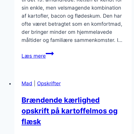
sin enkle, men velsmagende kombination
af kartofler, bacon og flødeskum. Den har
ofte været betragtet som en komfortmad,
der bringer minder om hjemmelavede
måltider og familiære sammenkomster. I…
Brændende
Læs mere
kærlighed
med
kartofler
Mad
|
Opskrifter
og
bacon
Brændende kærlighed
i
opskrift på kartoffelmos og
flødeskum
flæsk