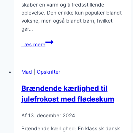
skaber en varm og tilfredsstillende
oplevelse. Den er ikke kun populær blandt
voksne, men også blandt børn, hvilket
gør…
Brændende
Læs mere
kærlighed
til
julefrokost
Mad
|
Opskrifter
for
børn
Brændende kærlighed til
julefrokost med flødeskum
Af
13. december 2024
Brændende kærlighed: En klassisk dansk