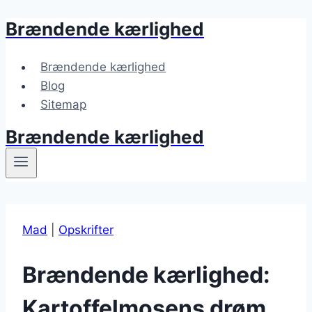
Brændende kærlighed
Fortsæt
til
indhold
Brændende kærlighed
Blog
Sitemap
Brændende kærlighed
Mad
|
Opskrifter
Brændende kærlighed:
Kartoffelmosens drøm