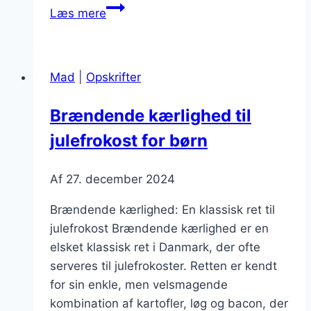
Brændende
Læs mere
kærlighed
med
peber:
Mad
|
Opskrifter
krydret
og
Brændende kærlighed til
velsmagende
julefrokost for børn
ret
Af
27. december 2024
Brændende kærlighed: En klassisk ret til
julefrokost Brændende kærlighed er en
elsket klassisk ret i Danmark, der ofte
serveres til julefrokoster. Retten er kendt
for sin enkle, men velsmagende
kombination af kartofler, løg og bacon, der