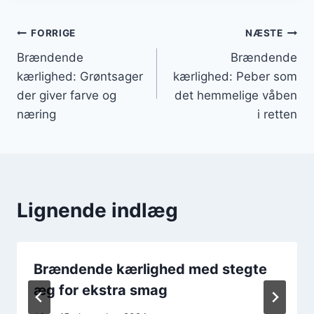
Indlægsnavigation
FORRIGE
NÆSTE
Brændende
Brændende
kærlighed: Grøntsager
kærlighed: Peber som
der giver farve og
det hemmelige våben
næring
i retten
Lignende indlæg
Brændende kærlighed med stegte
æg for ekstra smag