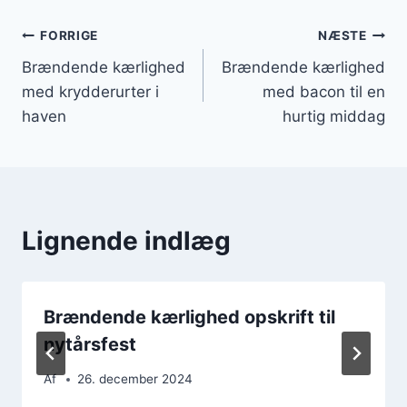
Indlægsnavigation
FORRIGE
NÆSTE
Brændende kærlighed
Brændende kærlighed
med krydderurter i
med bacon til en
haven
hurtig middag
Lignende indlæg
Brændende kærlighed opskrift til
nytårsfest
Af
26. december 2024