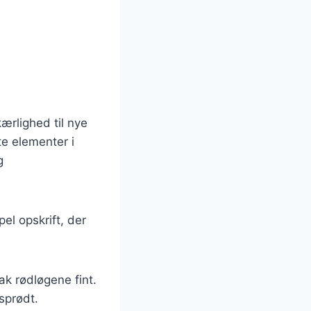
n
ærlighed til nye
te elementer i
g
l opskrift, der
ak rødløgene fint.
 sprødt.