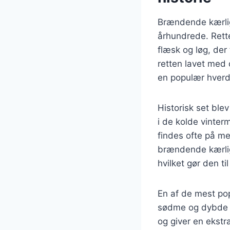
Brændende kærligh
århundrede. Rette
flæsk og løg, der 
retten lavet med 
en populær hverd
Historisk set ble
i de kolde vinter
findes ofte på me
brændende kærligh
hvilket gør den til
En af de mest po
sødme og dybde t
og giver en ekstr