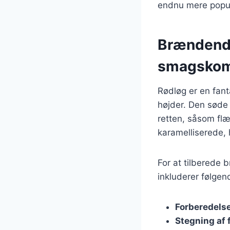
endnu mere popu
Brændende
smagskom
Rødløg er en fant
højder. Den søde 
retten, såsom flæ
karamelliserede, h
For at tilberede 
inkluderer følgend
Forberedelse
Stegning af 