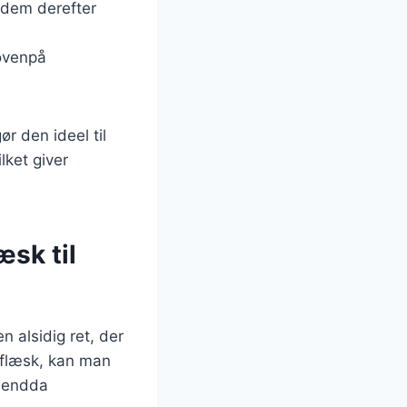
s dem derefter
 ovenpå
r den ideel til
lket giver
æsk til
 alsidig ret, der
d flæsk, kan man
r endda