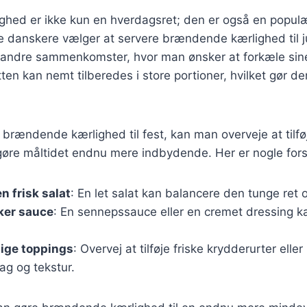
ed er ikke kun en hverdagsret; den er også en populær r
e danskere vælger at servere brændende kærlighed til ju
er andre sammenkomster, hvor man ønsker at forkæle si
ten kan nemt tilberedes i store portioner, hvilket gør den 
brændende kærlighed til fest, kan man overveje at tilfø
gøre måltidet endnu mere indbydende. Her er nogle fors
n frisk salat
: En let salat kan balancere den tunge ret og
kker sauce
: En sennepssauce eller en cremet dressing ka
lige toppings
: Overvej at tilføje friske krydderurter elle
ag og tekstur.