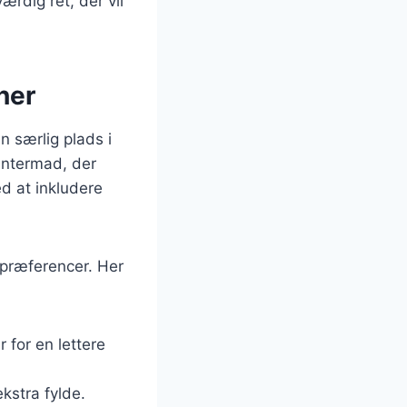
rdig ret, der vil
ner
 særlig plads i
intermad, der
d at inkludere
spræferencer. Her
 for en lettere
kstra fylde.