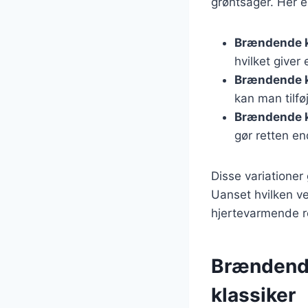
grøntsager. Her e
Brændende k
hvilket giver
Brændende k
kan man tilf
Brændende 
gør retten en
Disse variationer 
Uanset hvilken v
hjertevarmende r
Brændende
klassiker