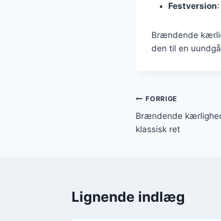
Festversion
:
Brændende kærligh
den til en uundgå
Indlægsnavi
FORRIGE
Brændende kærlighed
klassisk ret
Lignende indlæg