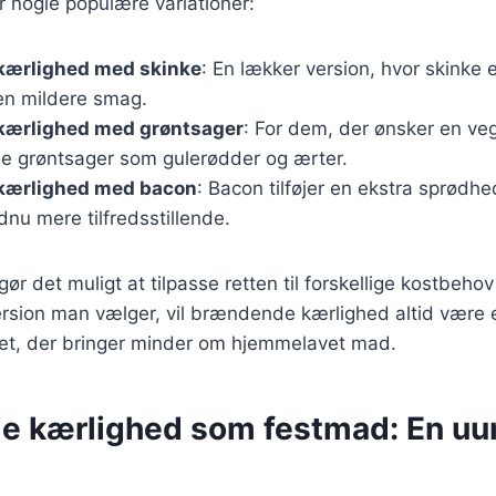
r nogle populære variationer:
ærlighed med skinke
: En lækker version, hvor skinke e
 en mildere smag.
ærlighed med grøntsager
: For dem, der ønsker en ve
øje grøntsager som gulerødder og ærter.
kærlighed med bacon
: Bacon tilføjer en ekstra sprødh
dnu mere tilfredsstillende.
gør det muligt at tilpasse retten til forskellige kostbeho
ersion man vælger, vil brændende kærlighed altid være 
et, der bringer minder om hjemmelavet mad.
 kærlighed som festmad: En uu