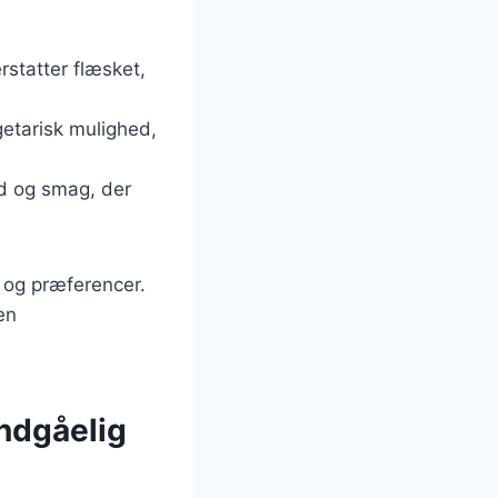
rstatter flæsket,
getarisk mulighed,
ed og smag, der
v og præferencer.
en
ndgåelig