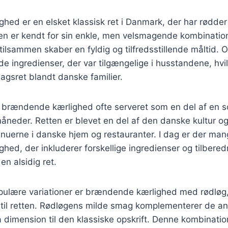
ed er en elsket klassisk ret i Danmark, der har rødder t
n er kendt for sin enkle, men velsmagende kombination 
tilsammen skaber en fyldig og tilfredsstillende måltid. O
de ingredienser, der var tilgængelige i husstandene, hvil
agsret blandt danske familier.
v brændende kærlighed ofte serveret som en del af en s
måneder. Retten er blevet en del af den danske kultur og
nuerne i danske hjem og restauranter. I dag er der mang
ed, der inkluderer forskellige ingredienser og tilbere
 en alsidig ret.
pulære variationer er brændende kærlighed med rødløg, 
il retten. Rødløgens milde smag komplementerer de an
a dimension til den klassiske opskrift. Denne kombination