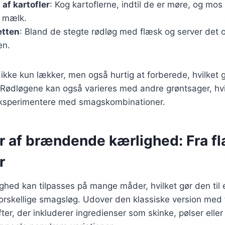
 af kartofler
: Kog kartoflerne, indtil de er møre, og mo
 mælk.
etten
: Bland de stegte rødløg med flæsk og server det
en.
 ikke kun lækker, men også hurtig at forberede, hvilket gø
 Rødløgene kan også varieres med andre grøntsager, hvi
eksperimentere med smagskombinationer.
r af brændende kærlighed: Fra fl
r
ed kan tilpasses på mange måder, hvilket gør den til en
e forskellige smagsløg. Udover den klassiske version me
fter, der inkluderer ingredienser som skinke, pølser elle