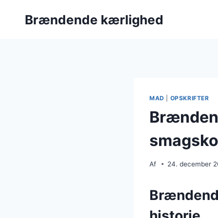
Fortsæt
Brændende kærlighed
til
indhold
MAD
|
OPSKRIFTER
Brændend
smagsko
Af
24. december 
Brændende
historie