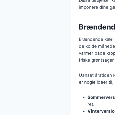
Disse tilføjelser
imponere dine gæ
Brændende
Brændende kærligh
de kolde måneder.
varmer både krop 
friske grøntsager 
Uanset årstiden 
er nogle ideer ti
Sommervers
ret.
Vinterversi