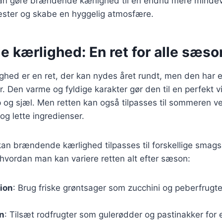
 kan gøre brændende kærlighed til en endnu mere mindevæ
ster og skabe en hyggelig atmosfære.
 kærlighed: En ret for alle sæso
ed er en ret, der kan nydes året rundt, men den har en
 Den varme og fyldige karakter gør den til en perfekt v
og sjæl. Men retten kan også tilpasses til sommeren ve
og lette ingredienser.
kan brændende kærlighed tilpasses til forskellige smag
l, hvordan man kan variere retten alt efter sæson:
ion
: Brug friske grøntsager som zucchini og peberfrugter
on
: Tilsæt rodfrugter som gulerødder og pastinakker for e