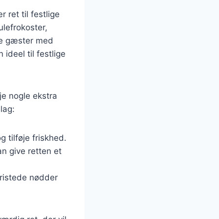
et til festlige
lefrokoster,
ne gæster med
ideel til festlige
je nogle ekstra
lag:
 tilføje friskhed.
n give retten et
r ristede nødder