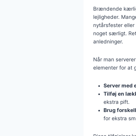
Brændende kærligh
lejligheder. Mang
nytårsfester ell
noget særligt. Ret
anledninger.
Når man serverer 
elementer for at 
Server med e
Tilføj en læ
ekstra pift.
Brug forskel
for ekstra sm