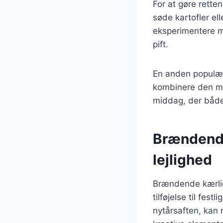
For at gøre rette
søde kartofler el
eksperimentere me
pift.
En anden populær
kombinere den me
middag, der både 
Brændende 
lejlighed
Brændende kærlig
tilføjelse til fes
nytårsaften, kan r