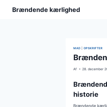
Fortsæt
Brændende kærlighed
til
indhold
MAD
|
OPSKRIFTER
Brændend
Af
28. december 
Brændende
historie
Brændende kærligh