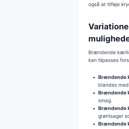
også at tilføje kry
Variation
mulighed
Brændende kærligh
kan tilpasses for
Brændende k
blandes med k
Brændende 
smag.
Brændende k
grøntsager so
Brændende 