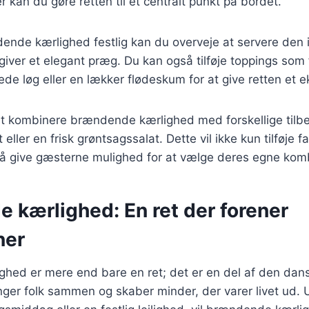
r kan du gøre retten til et centralt punkt på bordet.
ende kærlighed festlig kan du overveje at servere den i
 giver et elegant præg. Du kan også tilføje toppings som 
ede løg eller en lækker flødeskum for at give retten et e
at kombinere brændende kærlighed med forskellige tilb
eller en frisk grøntsagssalat. Dette vil ikke kun tilføje far
 give gæsterne mulighed for at vælge deres egne komb
 kærlighed: En ret der forener
ner
hed er mere end bare en ret; det er en del af den dans
inger folk sammen og skaber minder, der varer livet ud.