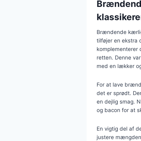
Brændende
klassiker
Brændende kærlig
tilføjer en ekstr
komplementerer de
retten. Denne var
med en lækker og 
For at lave bræn
det er sprødt. De
en dejlig smag. 
og bacon for at s
En vigtig del af 
justere mængden a