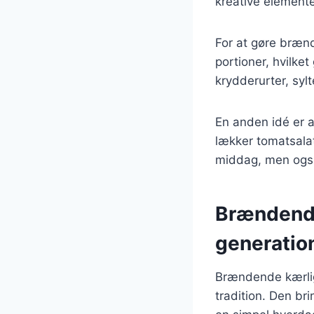
kreative elemente
For at gøre brænd
portioner, hvilket
krydderurter, sylt
En anden idé er 
lækker tomatsalat 
middag, men også
Brændende
generatio
Brændende kærlig
tradition. Den br