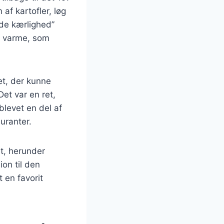
af kartofler, løg
de kærlighed”
en varme, som
et, der kunne
Det var en ret,
blevet en del af
uranter.
bt, herunder
on til den
t en favorit