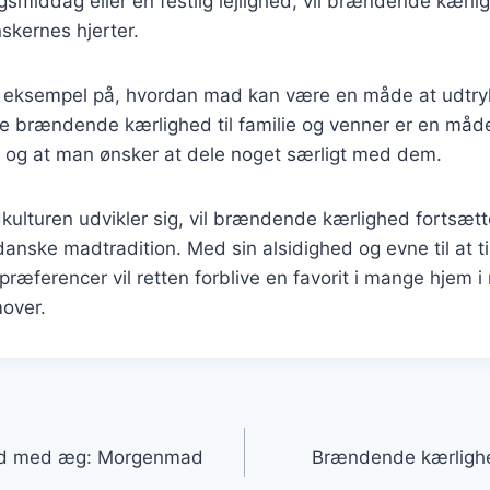
smiddag eller en festlig lejlighed, vil brændende kærli
nskernes hjerter.
t eksempel på, hvordan mad kan være en måde at udtry
e brændende kærlighed til familie og venner er en måde
og at man ønsker at dele noget særligt med dem.
dkulturen udvikler sig, vil brændende kærlighed fortsæt
 danske madtradition. Med sin alsidighed og evne til at t
præferencer vil retten forblive en favorit i mange hjem 
mover.
gation
ed med æg: Morgenmad
Brændende kærlighe