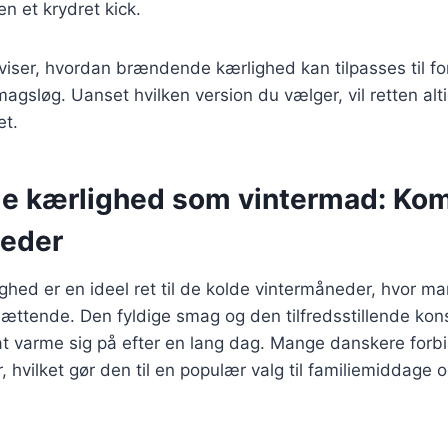
en et krydret kick.
 viser, hvordan brændende kærlighed kan tilpasses til fo
agsløg. Uanset hvilken version du vælger, vil retten alt
et.
 kærlighed som vintermad: Komf
neder
ed er en ideel ret til de kolde vintermåneder, hvor ma
ttende. Den fyldige smag og den tilfredsstillende konsi
l at varme sig på efter en lang dag. Mange danskere for
hvilket gør den til en populær valg til familiemiddage o