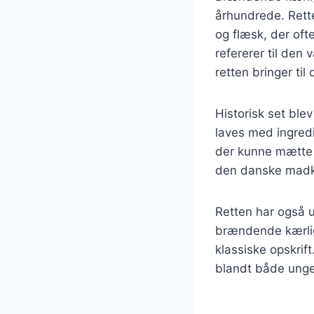
århundrede. Rette
og flæsk, der of
refererer til den
retten bringer ti
Historisk set bl
laves med ingredi
der kunne mætte e
den danske madkul
Retten har også u
brændende kærlig
klassiske opskrift
blandt både unge