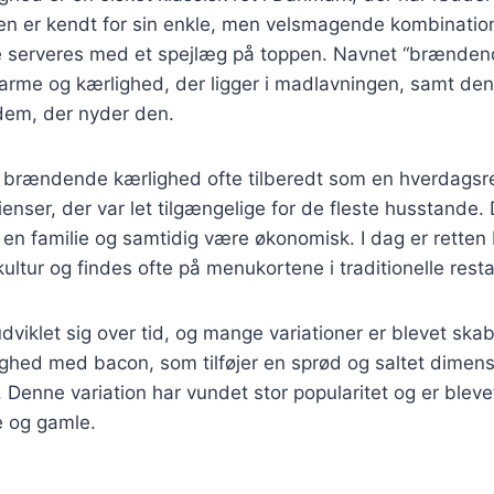
n er kendt for sin enkle, men velsmagende kombination 
te serveres med et spejlæg på toppen. Navnet “brænden
 varme og kærlighed, der ligger i madlavningen, samt d
l dem, der nyder den.
ev brændende kærlighed ofte tilberedt som en hverdagsr
enser, der var let tilgængelige for de fleste husstande. 
n familie og samtidig være økonomisk. I dag er retten 
tur og findes ofte på menukortene i traditionelle resta
dviklet sig over tid, og mange variationer er blevet ska
hed med bacon, som tilføjer en sprød og saltet dimensi
. Denne variation har vundet stor popularitet og er bleve
 og gamle.