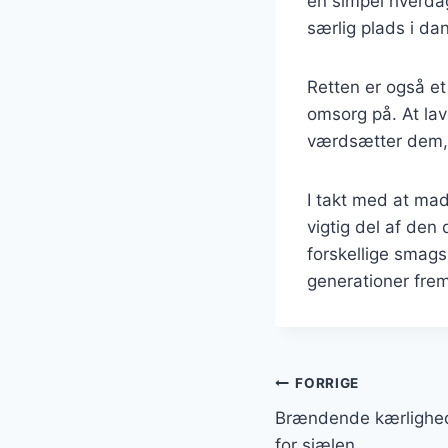
en simpel hverdag
særlig plads i da
Retten er også e
omsorg på. At lav
værdsætter dem, 
I takt med at ma
vigtig del af den
forskellige smags
generationer fre
Indlægsnavi
FORRIGE
Brændende kærligh
for sjælen