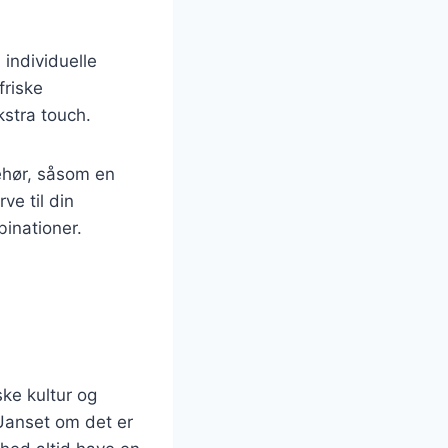
 individuelle
friske
kstra touch.
ehør, såsom en
ve til din
inationer.
ke kultur og
 Uanset om det er