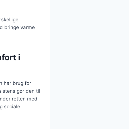
rskellige
id bringe varme
ort i
n har brug for
stens gør den til
binder retten med
g sociale