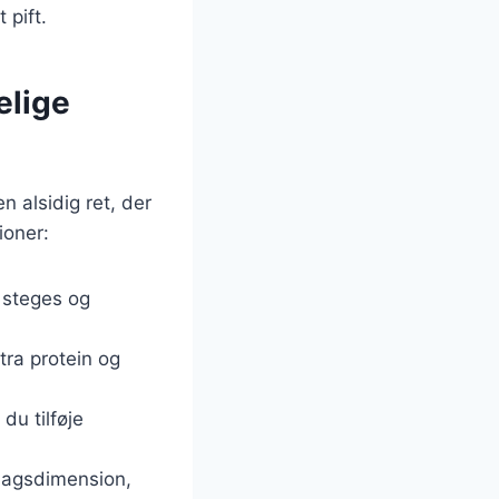
 pift.
elige
 alsidig ret, der
ioner:
t steges og
tra protein og
du tilføje
smagsdimension,