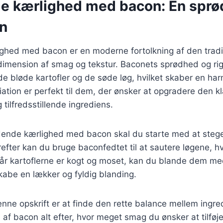
 kærlighed med bacon: En sprød
en
hed med bacon er en moderne fortolkning af den traditi
a dimension af smag og tekstur. Baconets sprødhed og r
 bløde kartofler og de søde løg, hvilket skaber en har
iation er perfekt til dem, der ønsker at opgradere den kl
tilfredsstillende ingrediens.
dende kærlighed med bacon skal du starte med at stege 
refter kan du bruge baconfedtet til at sautere løgene, h
Når kartoflerne er kogt og moset, kan du blande dem me
kabe en lækker og fyldig blanding.
denne opskrift er at finde den rette balance mellem ingr
f bacon alt efter, hvor meget smag du ønsker at tilføj