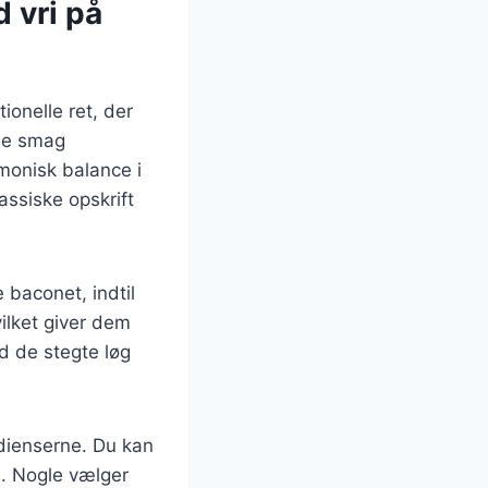
 vri på
onelle ret, der
ige smag
monisk balance i
assiske opskrift
baconet, indtil
vilket giver dem
d de stegte løg
edienserne. Du kan
e. Nogle vælger