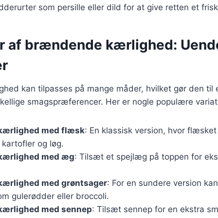
dderurter som persille eller dild for at give retten et friskt
er af brændende kærlighed: Uend
er
ed kan tilpasses på mange måder, hvilket gør den til en
skellige smagspræferencer. Her er nogle populære variat
ærlighed med flæsk
: En klassisk version, hvor flæske
artofler og løg.
kærlighed med æg
: Tilsæt et spejlæg på toppen for eks
ærlighed med grøntsager
: For en sundere version kan 
m gulerødder eller broccoli.
kærlighed med sennep
: Tilsæt sennep for en ekstra 