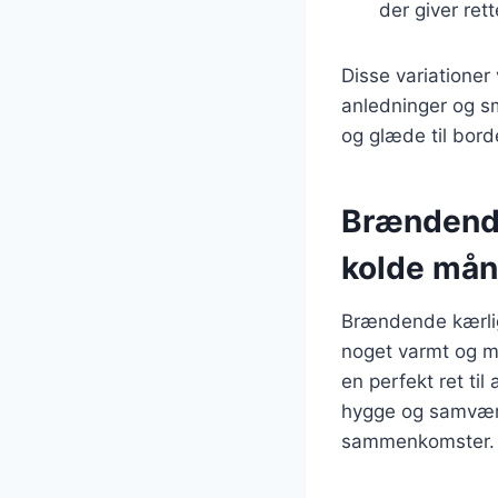
der giver rett
Disse variationer
anledninger og sm
og glæde til bord
Brændende
kolde må
Brændende kærligh
noget varmt og mæ
en perfekt ret ti
hygge og samvær, 
sammenkomster.