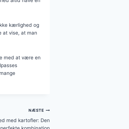
ghed altid have en
kke kærlighed og
 at vise, at man
te med at være en
ilpasses
i mange
NÆSTE
d med kartofler: Den
perfekte kombination