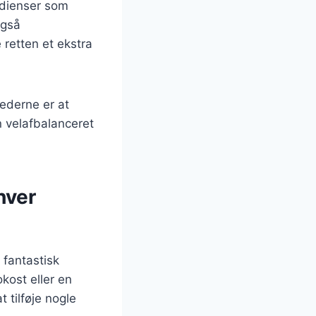
redienser som
også
retten et ekstra
ederne er at
 velafbalanceret
hver
fantastisk
okost eller en
t tilføje nogle