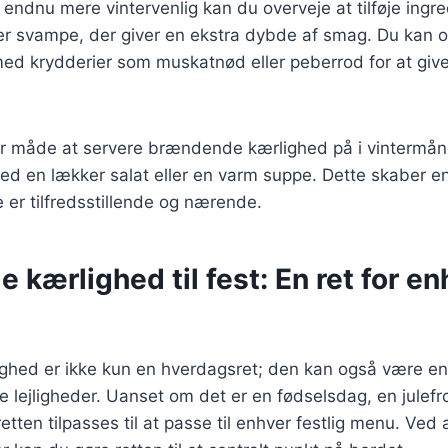
n endnu mere vintervenlig kan du overveje at tilføje ing
ler svampe, der giver en ekstra dybde af smag. Du kan 
d krydderier som muskatnød eller peberrod for at give 
 måde at servere brændende kærlighed på i vintermån
d en lækker salat eller en varm suppe. Dette skaber en
er tilfredsstillende og nærende.
kærlighed til fest: En ret for en
hed er ikke kun en hverdagsret; den kan også være en 
tlige lejligheder. Uanset om det er en fødselsdag, en julefr
etten tilpasses til at passe til enhver festlig menu. Ved a