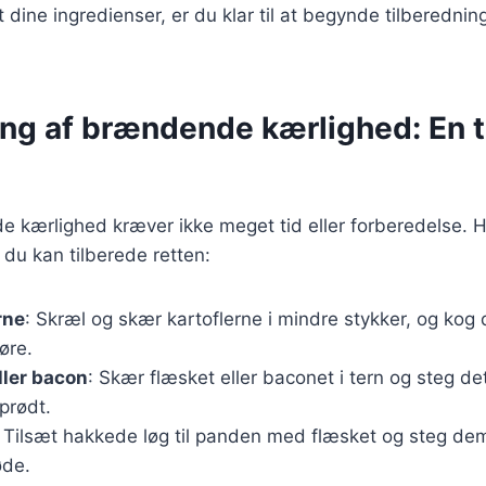
 dine ingredienser, er du klar til at begynde tilberedni
ng af brændende kærlighed: En t
 kærlighed kræver ikke meget tid eller forberedelse. H
 du kan tilberede retten:
rne
: Skræl og skær kartoflerne i mindre stykker, og kog 
øre.
ller bacon
: Skær flæsket eller baconet i tern og steg d
sprødt.
: Tilsæt hakkede løg til panden med flæsket og steg dem,
øde.