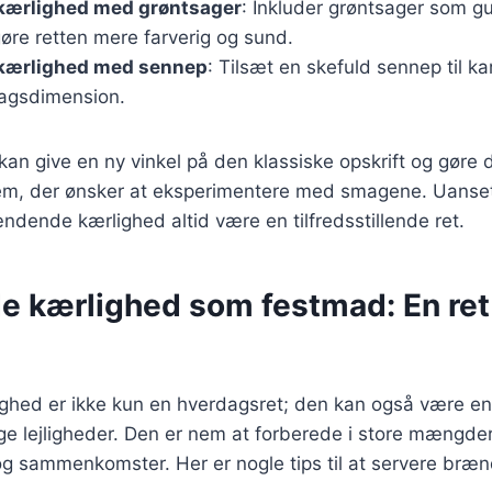
ærlighed med grøntsager
: Inkluder grøntsager som gu
gøre retten mere farverig og sund.
kærlighed med sennep
: Tilsæt en skefuld sennep til k
agsdimension.
 kan give en ny vinkel på den klassiske opskrift og gøre
dem, der ønsker at eksperimentere med smagene. Uanset
ændende kærlighed altid være en tilfredsstillende ret.
 kærlighed som festmad: En ret 
hed er ikke kun en hverdagsret; den kan også være e
lige lejligheder. Den er nem at forberede i store mængder
r og sammenkomster. Her er nogle tips til at servere br