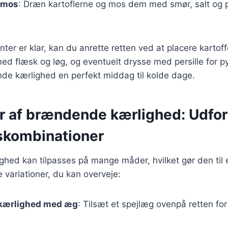
elmos
: Dræn kartoflerne og mos dem med smør, salt og pe
ter er klar, kan du anrette retten ved at placere karto
med flæsk og løg, og eventuelt drysse med persille for p
de kærlighed en perfekt middag til kolde dage.
er af brændende kærlighed: Udfor
skombinationer
ed kan tilpasses på mange måder, hvilket gør den til en
 variationer, du kan overveje:
kærlighed med æg
: Tilsæt et spejlæg ovenpå retten for