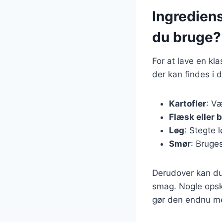
Ingredien
du bruge?
For at lave en k
der kan findes i 
Kartofler
: Væ
Flæsk eller 
Løg
: Stegte 
Smør
: Bruges
Derudover kan du t
smag. Nogle opskr
gør den endnu m