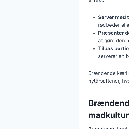
til fest:
Server med t
rødbeder elle
Præsenter d
at gøre den 
Tilpas porti
serverer en b
Brændende kærligh
nytårsaftener, hv
Brændende 
madkultur
Brændende kærlig