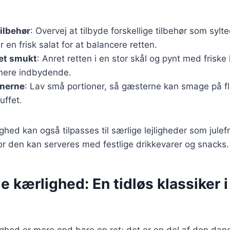
ilbehør
: Overvej at tilbyde forskellige tilbehør som sylt
r en frisk salat for at balancere retten.
et smukt
: Anret retten i en stor skål og pynt med friske
mere indbydende.
onerne
: Lav små portioner, så gæsterne kan smage på fle
uffet.
ed kan også tilpasses til særlige lejligheder som julefr
or den kan serveres med festlige drikkevarer og snacks.
kærlighed: En tidløs klassiker 
hed er mere end bare en ret; det er en del af den dans