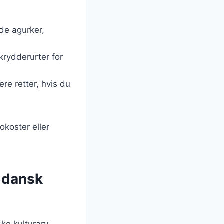
ede agurker,
 krydderurter for
re retter, hvis du
okoster eller
i dansk
ke kulturarv.