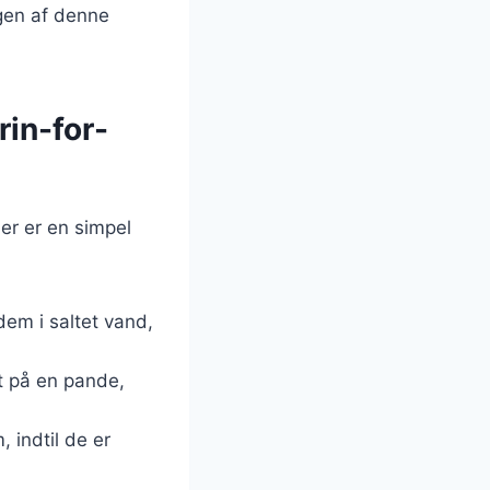
ngen af denne
rin-for-
er er en simpel
dem i saltet vand,
et på en pande,
 indtil de er