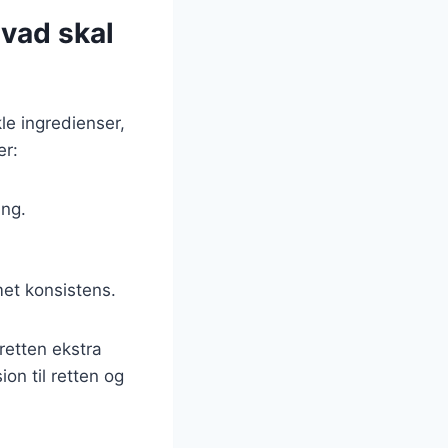
vad skal
le ingredienser,
er:
ing.
met konsistens.
 retten ekstra
on til retten og