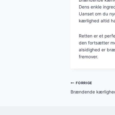
Dens enkle ingred
Uanset om du nyde
kærlighed altid h
Retten er et perf
den fortsætter me
alsidighed er bræ
fremover.
Indlægsnavi
FORRIGE
Brændende kærlighe