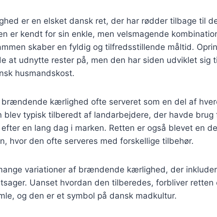
ed er en elsket dansk ret, der har rødder tilbage til de
n er kendt for sin enkle, men velsmagende kombination 
ammen skaber en fyldig og tilfredsstillende måltid. Oprin
 at udnytte rester på, men den har siden udviklet sig ti
ansk husmandskost.
ev brændende kærlighed ofte serveret som en del af hve
blev typisk tilberedt af landarbejdere, der havde brug 
fter en lang dag i marken. Retten er også blevet en de
on, hvor den ofte serveres med forskellige tilbehør.
mange variationer af brændende kærlighed, der inkludere
tsager. Uanset hvordan den tilberedes, forbliver retten 
le, og den er et symbol på dansk madkultur.