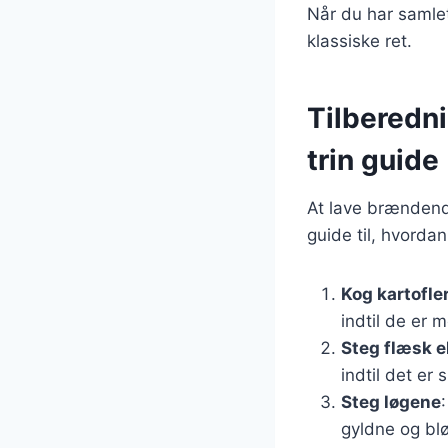
Når du har samlet
klassiske ret.
Tilberedni
trin guide
At lave brændende
guide til, hvordan
Kog kartofle
indtil de er m
Steg flæsk e
indtil det er 
Steg løgene
gyldne og bl