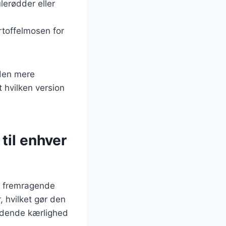
lerødder eller
artoffelmosen for
 den mere
 hvilken version
til enhver
n fremragende
, hvilket gør den
ændende kærlighed