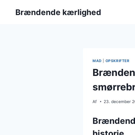
Fortsæt
Brændende kærlighed
til
indhold
MAD
|
OPSKRIFTER
Brændend
smørreb
Af
23. december 
Brændende
historie