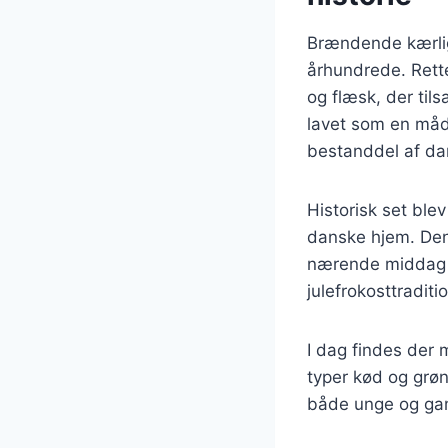
Brændende kærligh
århundrede. Rette
og flæsk, der tils
lavet som en måde
bestanddel af d
Historisk set bl
danske hjem. Den 
nærende middag e
julefrokosttraditi
I dag findes der 
typer kød og grøn
både unge og gam