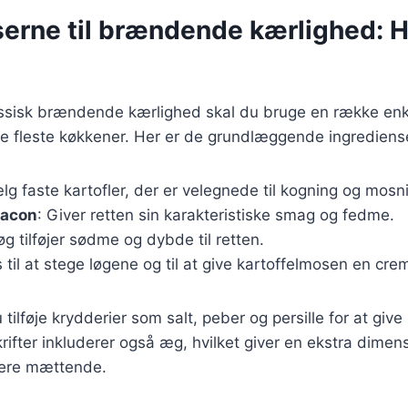
serne til brændende kærlighed: H
lassisk brændende kærlighed skal du bruge en række enk
de fleste køkkener. Her er de grundlæggende ingrediens
lg faste kartofler, der er velegnede til kogning og mosn
bacon
: Giver retten sin karakteristiske smag og fedme.
løg tilføjer sødme og dybde til retten.
 til at stege løgene og til at give kartoffelmosen en cre
ilføje krydderier som salt, peber og persille for at give
ifter inkluderer også æg, hvilket giver en ekstra dimensi
ere mættende.