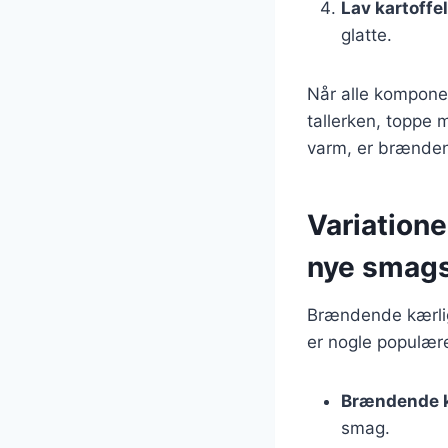
Lav kartoff
glatte.
Når alle komponen
tallerken, toppe 
varm, er brænden
Variation
nye smag
Brændende kærligh
er nogle populære
Brændende 
smag.