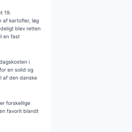
t 19.
af kartofler, løg
deligt blev retten
l en fast
rdagskosten i
for en solid og
l af den danske
r forskellige
en favorit blandt