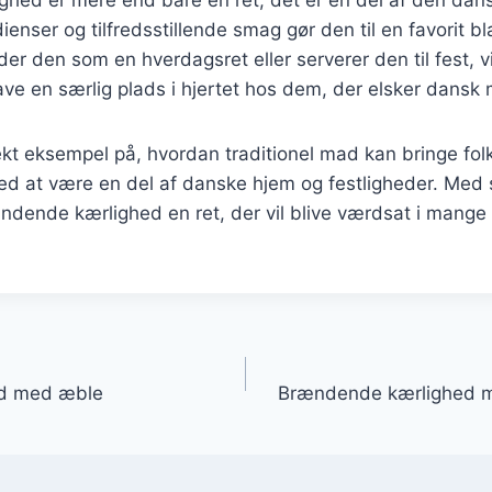
ienser og tilfredsstillende smag gør den til en favorit 
r den som en hverdagsret eller serverer den til fest, 
ave en særlig plads i hjertet hos dem, der elsker dansk
ekt eksempel på, hvordan traditionel mad kan bringe fo
d at være en del af danske hjem og festligheder. Med s
ndende kærlighed en ret, der vil blive værdsat i mange
gation
d med æble
Brændende kærlighed me