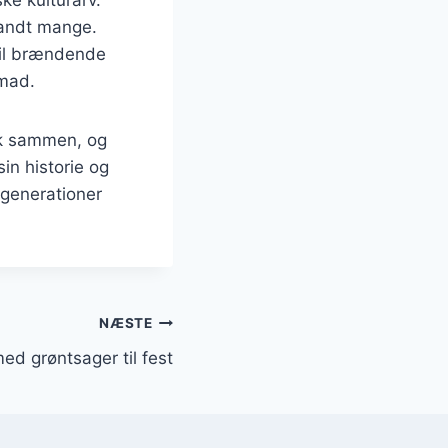
blandt mange.
vil brændende
 mad.
lk sammen, og
in historie og
 generationer
NÆSTE
d grøntsager til fest