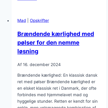
kærlighed
med
flæsk
Mad
|
Opskrifter
til
fest
Brændende kærlighed med
pølser for den nemme
løsning
Af
16. december 2024
Brændende kærlighed: En klassisk dansk
ret med pølser Brændende kærlighed er
en elsket klassisk ret i Danmark, der ofte
forbindes med hjemmelavet mad og
hyggelige stunder. Retten er kendt for sin
enkle, men velsmagende kombination af