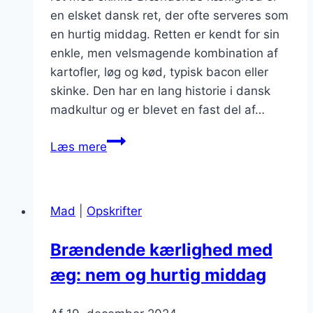
en elsket dansk ret, der ofte serveres som
en hurtig middag. Retten er kendt for sin
enkle, men velsmagende kombination af
kartofler, løg og kød, typisk bacon eller
skinke. Den har en lang historie i dansk
madkultur og er blevet en fast del af…
Brændende
Læs mere
kærlighed
med
skinke
Mad
|
Opskrifter
til
en
Brændende kærlighed med
hurtig
æg: nem og hurtig middag
middag