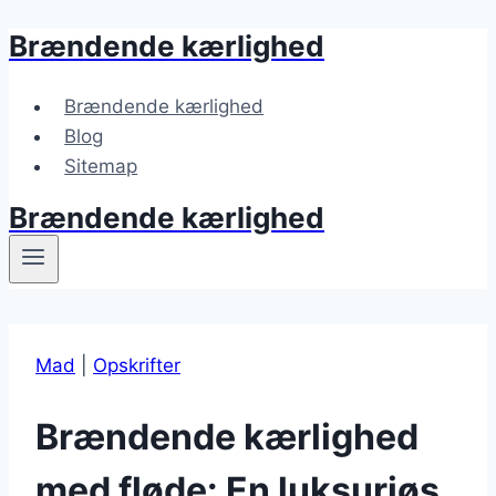
Brændende kærlighed
Fortsæt
til
indhold
Brændende kærlighed
Blog
Sitemap
Brændende kærlighed
Mad
|
Opskrifter
Brændende kærlighed
med fløde: En luksuriøs