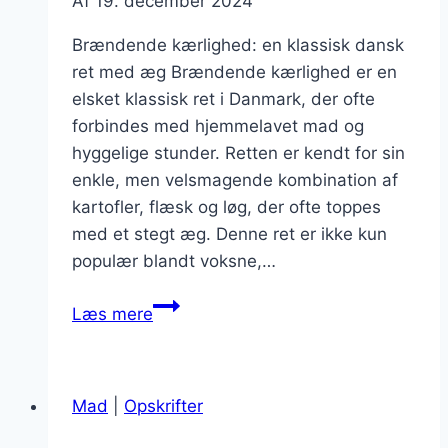
Af
19. december 2024
Brændende kærlighed: en klassisk dansk
ret med æg Brændende kærlighed er en
elsket klassisk ret i Danmark, der ofte
forbindes med hjemmelavet mad og
hyggelige stunder. Retten er kendt for sin
enkle, men velsmagende kombination af
kartofler, flæsk og løg, der ofte toppes
med et stegt æg. Denne ret er ikke kun
populær blandt voksne,…
Brændende
Læs mere
kærlighed
med
æg:
Mad
|
Opskrifter
nem
og