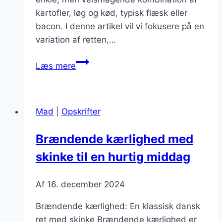
kartofler, løg og kød, typisk flæsk eller
bacon. I denne artikel vil vi fokusere på en
variation af retten,…
Brændende
Læs mere
kærlighed
med
pølser
Mad
|
Opskrifter
for
den
Brændende kærlighed med
nemme
skinke til en hurtig middag
løsning
Af
16. december 2024
Brændende kærlighed: En klassisk dansk
ret med skinke Brændende kærlighed er