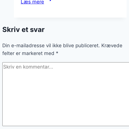
Læs mere
kærlighed
som
vintermad:
Skriv et svar
varm
sjælens
Din e-mailadresse vil ikke blive publiceret.
behov
Krævede
felter er markeret med
*