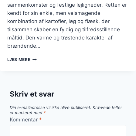
sammenkomster og festlige lejligheder. Retten er
kendt for sin enkle, men velsmagende
kombination af kartofler, løg og flæsk, der
tilsammen skaber en fyldig og tilfredsstillende
måltid. Den varme og trøstende karakter af
brændende…
BRÆNDENDE
LÆS MERE
KÆRLIGHED
TIL
FEST:
PERFEKT
TIL
Skriv et svar
SOCIALE
SAMMENKOMSTER
Din e-mailadresse vil ikke blive publiceret.
Krævede felter
er markeret med
*
Kommentar
*