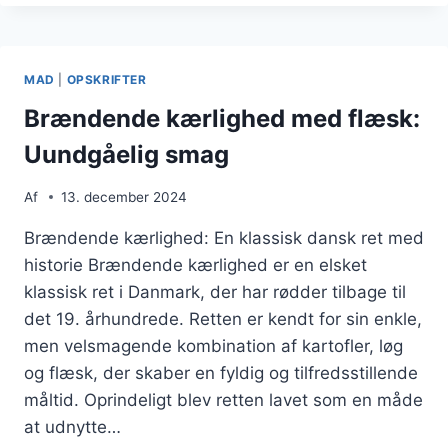
MED
FLÆSK:
OPSKRIFT
TIL
MAD
|
OPSKRIFTER
FESTLIGE
LEJLIGHEDER
Brændende kærlighed med flæsk:
Uundgåelig smag
Af
13. december 2024
Brændende kærlighed: En klassisk dansk ret med
historie Brændende kærlighed er en elsket
klassisk ret i Danmark, der har rødder tilbage til
det 19. århundrede. Retten er kendt for sin enkle,
men velsmagende kombination af kartofler, løg
og flæsk, der skaber en fyldig og tilfredsstillende
måltid. Oprindeligt blev retten lavet som en måde
at udnytte…