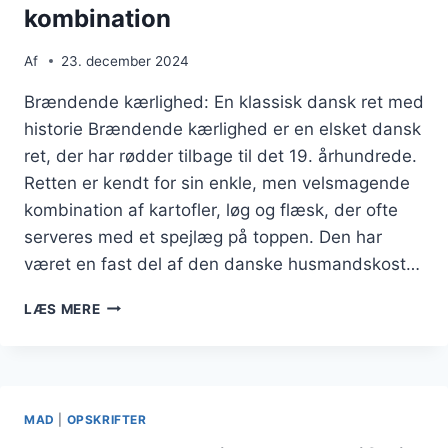
kombination
Af
23. december 2024
Brændende kærlighed: En klassisk dansk ret med
historie Brændende kærlighed er en elsket dansk
ret, der har rødder tilbage til det 19. århundrede.
Retten er kendt for sin enkle, men velsmagende
kombination af kartofler, løg og flæsk, der ofte
serveres med et spejlæg på toppen. Den har
været en fast del af den danske husmandskost…
BRÆNDENDE
LÆS MERE
KÆRLIGHED
MED
BACON:
EN
UIMODSTÅELIG
MAD
|
OPSKRIFTER
KOMBINATION