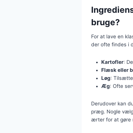
Ingredien
bruge?
For at lave en k
der ofte findes i
Kartofler
: De
Flæsk eller 
Løg
: Tilsætt
Æg
: Ofte se
Derudover kan du t
præg. Nogle vælge
ærter for at gøre