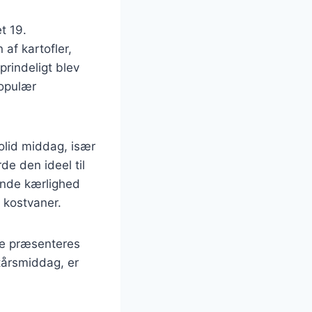
t 19.
af kartofler,
prindeligt blev
populær
olid middag, især
e den ideel til
ende kærlighed
 kostvaner.
fte præsenteres
ytårsmiddag, er