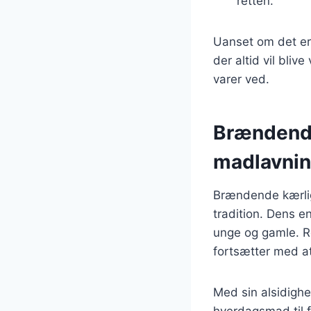
retten.
Uanset om det er 
der altid vil bli
varer ved.
Brændende 
madlavni
Brændende kærlig
tradition. Dens en
unge og gamle. R
fortsætter med a
Med sin alsidighe
hverdagsmad til f