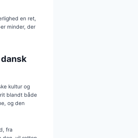
rlighed en ret,
ber minder, der
i dansk
ke kultur og
orit blandt både
ne, og den
d, fra
den, vil retten