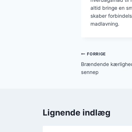
altid bringe en s
skaber forbindels
madlavning.
Indlægsnavi
FORRIGE
Brændende kærlighed
sennep
Lignende indlæg