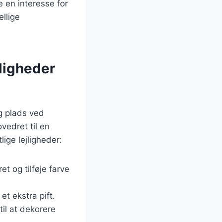
 en interesse for
llige
jligheder
g plads ved
vedret til en
ige lejligheder:
et og tilføje farve
et ekstra pift.
til at dekorere