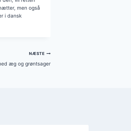
n mætter, men også
er i dansk
NÆSTE
ed æg og grøntsager