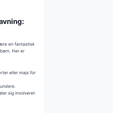
avning:
ære en fantastisk
 børn. Her er
ter eller majs for
sundere.
ler sig involveret