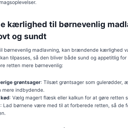
smagsoplevelser.
 kærlighed til børnevenlig madl
ovt og sundt
il børnevenlig madlavning, kan brændende kærlighed v
kan tilpasses, så den bliver både sund og appetitlig for
gøre retten mere børnevenlig:
verige grøntsager
: Tilsæt grøntsager som gulerødder, ær
en mere indbydende.
 kød
: Vælg magert flæsk eller kalkun for at gøre retten 
t
: Lad børnene være med til at forberede retten, så de fø
en.