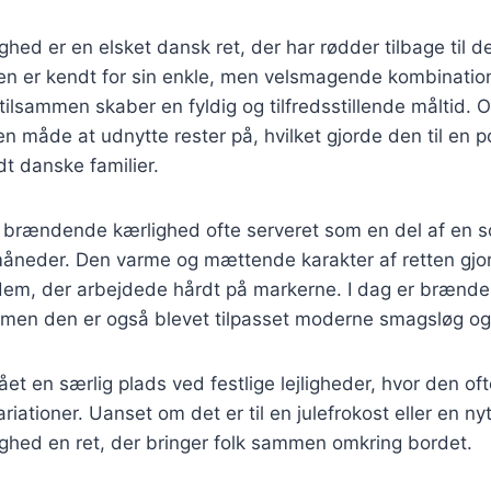
ed er en elsket dansk ret, der har rødder tilbage til de
n er kendt for sin enkle, men velsmagende kombination 
tilsammen skaber en fyldig og tilfredsstillende måltid. O
en måde at udnytte rester på, hvilket gjorde den til en 
t danske familier.
v brændende kærlighed ofte serveret som en del af en s
måneder. Den varme og mættende karakter af retten gjord
l dem, der arbejdede hårdt på markerne. I dag er brænd
, men den er også blevet tilpasset moderne smagsløg og
ået en særlig plads ved festlige lejligheder, hvor den o
riationer. Uanset om det er til en julefrokost eller en n
hed en ret, der bringer folk sammen omkring bordet.