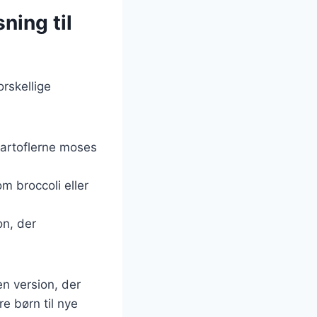
ning til
rskellige
kartoflerne moses
m broccoli eller
on, der
en version, der
e børn til nye