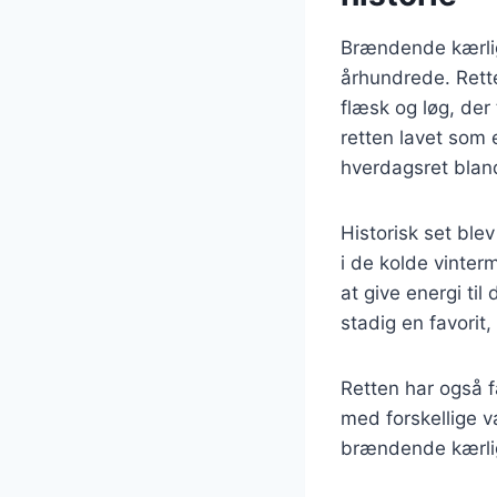
Brændende kærligh
århundrede. Rette
flæsk og løg, der 
retten lavet som 
hverdagsret bland
Historisk set ble
i de kolde vinter
at give energi ti
stadig en favorit
Retten har også f
med forskellige va
brændende kærlig