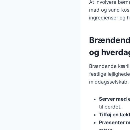
At involvere bør
mad og sund kost.
ingredienser og 
Brændende 
og hverd
Brændende kærlig
festlige lejlighed
middagsselskab. H
Server med e
til bordet.
Tilføj en læ
Præsenter m