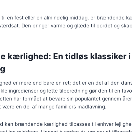
til en fest eller en almindelig middag, er brændende kæ
ve værdsat. Den bringer varme og glæde til bordet og ska
kærlighed: En tidløs klassiker 
ng
hed er mere end bare en ret; det er en del af den dans
kle ingredienser og lette tilberedning gør den til en fav
etten har formået at bevare sin popularitet gennem åre
t være en del af mange familiers madlavning.
d kan brændende kærlighed tilpasses til enhver lejlighe
estlige middage. Uanset hvordan du vælger at tilberede 