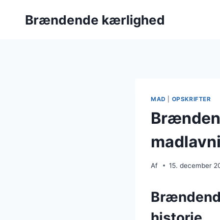
Fortsæt
Brændende kærlighed
til
indhold
MAD
|
OPSKRIFTER
Brændend
madlavn
Af
15. december 2
Brændende
historie