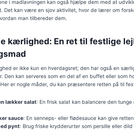
nene i madlavningen kan også hjælpe dem med at udvikle
 Det kan være en sjov aktivitet, hvor de lærer om forske
hvordan man tilbereder dem.
kærlighed: En ret til festlige le
agsmad
hed er ikke kun en hverdagsret; den har også en særli
er. Den kan serveres som en del af en buffet eller som ho
er er nogle måder, du kan præsentere retten på til festl
n lækker salat
: En frisk salat kan balancere den tunge r
kker sauce
: En senneps- eller flødesauce kan give retten 
ed pynt
: Brug friske krydderurter som persille eller dild 