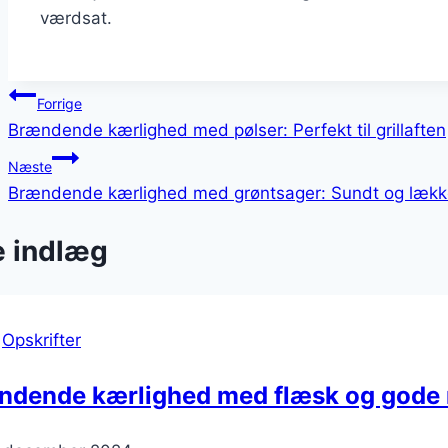
værdsat.
Indlægsnavigation
Forrige
Brændende kærlighed med pølser: Perfekt til grillaften
Næste
Brændende kærlighed med grøntsager: Sundt og lækker
e indlæg
|
Opskrifter
ndende kærlighed med flæsk og gode