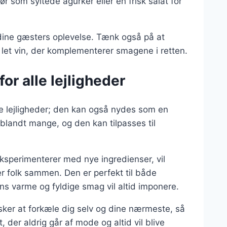
hør som syltede agurker eller en frisk salat for
 dine gæsters oplevelse. Tænk også på at
 let vin, der komplementerer smagene i retten.
or alle lejligheder
ge lejligheder; den kan også nydes som en
 blandt mange, og den kan tilpasses til
ksperimenterer med nye ingredienser, vil
r folk sammen. Den er perfekt til både
s varme og fyldige smag vil altid imponere.
sker at forkæle dig selv og dine nærmeste, så
 der aldrig går af mode og altid vil blive