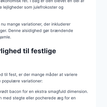
 økonomisk ret. I dag er den blevet en del af
 lejligheder som julefrokoster og
s nu mange variationer, der inkluderer
ager. Denne alsidighed gør brændende
gamle.
ighed til festlige
 til fest, er der mange måder at variere
e populære variationer:
prødt bacon for en ekstra smagfuld dimension.
en med stegte eller pocherede æg for en