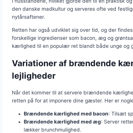
i husstandene, hvilket gjorde den til en praktisk og
den danske madkultur og serveres ofte ved festlige
nytårsaftener.
Retten har også udviklet sig over tid, og der finde
forskellige ingredienser som bacon, æg og grønts
kærlighed til en populær ret blandt både unge og 
Variationer af brændende kærl
lejligheder
Når det kommer til at servere brændende kærlighed
retten på for at imponere dine gæster. Her er nogl
Brændende kærlighed med bacon
: Tilsæt s
Brændende kærlighed med æg
: Server rett
lækker brunchmulighed.