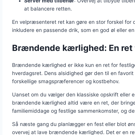
Server med tilbehør
: Overvej at tilbyde tilbe
at balancere retten.
En velpræsenteret ret kan gøre en stor forskel for
inkludere en passende drik, som en god øl eller en
Brændende kærlighed: En ret f
Brændende kærlighed er ikke kun en ret for festli
hverdagsret. Dens alsidighed gør den til en favorit
forskellige smagspræferencer og kostbehov.
Uanset om du vælger den klassiske opskrift eller e
brændende kærlighed altid være en ret, der bringe
familiemiddage og festlige sammenkomster, og den
Så næste gang du planlægger en fest eller blot øn
overvej at lave brændende kærlighed. Det er en ret,