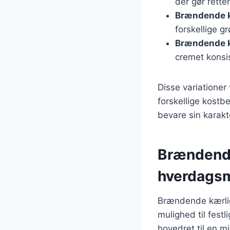
der gør rett
Brændende k
forskellige g
Brændende 
cremet konsi
Disse variatione
forskellige kostb
bevare sin karakte
Brændende 
hverdags
Brændende kærlig
mulighed til fest
hovedret til en m