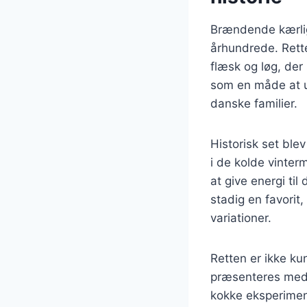
Brændende kærligh
århundrede. Rette
flæsk og løg, der 
som en måde at ud
danske familier.
Historisk set ble
i de kolde vinter
at give energi ti
stadig en favorit
variationer.
Retten er ikke ku
præsenteres med 
kokke eksperiment