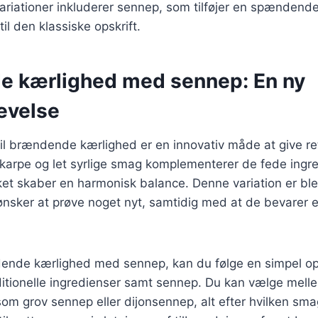
ariationer inkluderer sennep, som tilføjer en spændend
l den klassiske opskrift.
 kærlighed med sennep: En ny
evelse
 til brændende kærlighed er en innovativ måde at give re
skarpe og let syrlige smag komplementerer de fede ingr
lket skaber en harmonisk balance. Denne variation er bl
ønsker at prøve noget nyt, samtidig med at de bevarer 
dende kærlighed med sennep, kan du følge en simpel ops
ditionelle ingredienser samt sennep. Du kan vælge melle
om grov sennep eller dijonsennep, alt efter hvilken sma