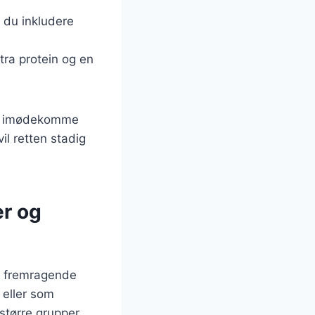
 du inkludere
tra protein og en
 at imødekomme
il retten stadig
er og
n fremragende
 eller som
større grupper,