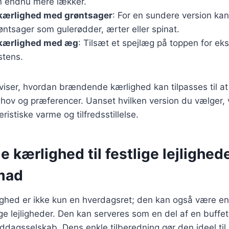
en endnu mere lækker.
ærlighed med grøntsager
: For en sundere version kan
røntsager som gulerødder, ærter eller spinat.
kærlighed med æg
: Tilsæt et spejlæg på toppen for eks
stens.
r viser, hvordan brændende kærlighed kan tilpasses til
ehov og præferencer. Uanset hvilken version du vælger, v
ristiske varme og tilfredsstillelse.
kærlighed til festlige lejlighed
mad
hed er ikke kun en hverdagsret; den kan også være e
lige lejligheder. Den kan serveres som en del af en buffet
iddagsselskab. Dens enkle tilberedning gør den ideel til 