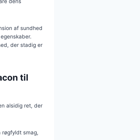
vare dens
ension af sundhed
e egenskaber.
d, der stadig er
con til
 alsidig ret, der
n røgfyldt smag,