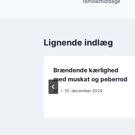
familiemiddage
Lignende indlæg
hed
Brændende kærlighed
cremet
med muskat og peberrod
Af
10. december 2024