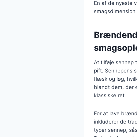
En af de nyeste v
smagsdimension ti
Brændende
smagsopl
At tilføje sennep
pift. Sennepens 
flæsk og løg, hvi
blandt dem, der 
klassiske ret.
For at lave bræn
inkluderer de tra
typer sennep, sås