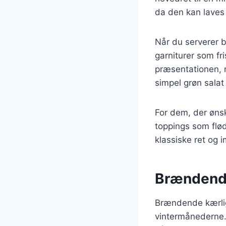
da den kan laves 
Når du serverer b
garniturer som fri
præsentationen, m
simpel grøn salat
For dem, der ønsk
toppings som flød
klassiske ret og 
Brændende 
Brændende kærligh
vintermånederne.