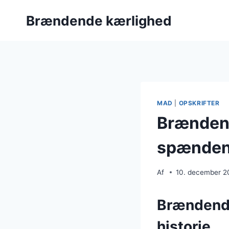
Fortsæt
Brændende kærlighed
til
indhold
MAD
|
OPSKRIFTER
Brændend
spænden
Af
10. december 2
Brændende
historie