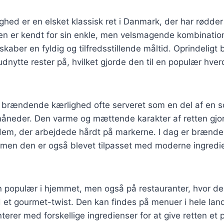
ed er en elsket klassisk ret i Danmark, der har rødder t
n er kendt for sin enkle, men velsmagende kombination 
skaber en fyldig og tilfredsstillende måltid. Oprindeligt 
nytte rester på, hvilket gjorde den til en populær hver
v brændende kærlighed ofte serveret som en del af en s
måneder. Den varme og mættende karakter af retten gjord
l dem, der arbejdede hårdt på markerne. I dag er brænd
, men den er også blevet tilpasset med moderne ingredi
n populær i hjemmet, men også på restauranter, hvor de
et gourmet-twist. Den kan findes på menuer i hele lan
erer med forskellige ingredienser for at give retten et 