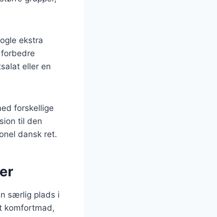
nogle ekstra
n forbedre
salat eller en
ed forskellige
ion til den
ionel dansk ret.
er
 særlig plads i
kt komfortmad,