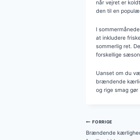
når vejret er kol
den til en populæ
I sommermånedern
at inkludere fris
sommerlig ret. De
forskellige sæson
Uanset om du væl
brændende kærlig
og rige smag gør d
Indlægsnavi
FORRIGE
Brændende kærlighed 