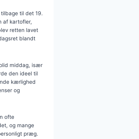
ilbage til det 19.
af kartofler,
blev retten lavet
dagsret blandt
olid middag, især
e den ideel til
ende kærlighed
enser og
n ofte
det, og mange
personligt præg.