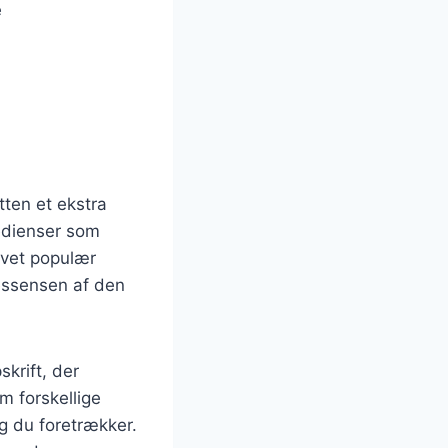
e
tten et ekstra
edienser som
evet populær
essensen af den
krift, der
m forskellige
g du foretrækker.