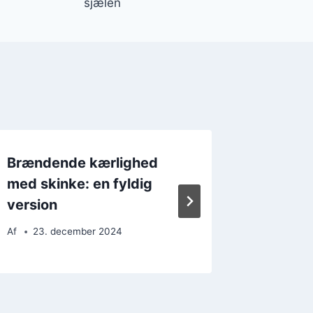
sjælen
Brændende kærlighed
Brænde
med skinke: en fyldig
med fl
version
Af
20. 
Af
23. december 2024