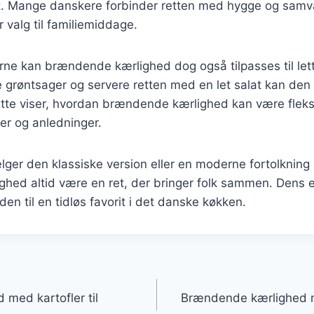
dt. Mange danskere forbinder retten med hygge og samvæ
r valg til familiemiddage.
e kan brændende kærlighed dog også tilpasses til lett
ke grøntsager og servere retten med en let salat kan den
tte viser, hvordan brændende kærlighed kan være fleksi
er og anledninger.
ger den klassiske version eller en moderne fortolkning
hed altid være en ret, der bringer folk sammen. Dens e
en til en tidløs favorit i det danske køkken.
gation
med kartofler til
Brændende kærlighed 