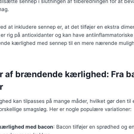
tilsætte sennep i slutningen af tilberedningen for at be
mag.
ed at inkludere sennep er, at det tilføjer en ekstra dim
p er rig på antioxidanter og kan have antiinflammatorisk
nde kærlighed med sennep til en mere nærende mulighe
r af brændende kærlighed: Fra ba
r
ed kan tilpasses på mange måder, hvilket gør den til en
 forskellige smagsløg. Her er nogle populære variationer:
kærlighed med bacon
: Bacon tilføjer en sprødhed og e