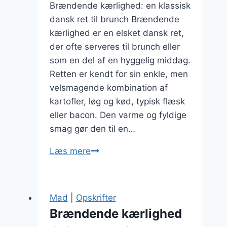
Brændende kærlighed: en klassisk
dansk ret til brunch Brændende
kærlighed er en elsket dansk ret,
der ofte serveres til brunch eller
som en del af en hyggelig middag.
Retten er kendt for sin enkle, men
velsmagende kombination af
kartofler, løg og kød, typisk flæsk
eller bacon. Den varme og fyldige
smag gør den til en…
Brændende
Læs mere
kærlighed
med
bacon:
Mad
|
Opskrifter
perfekt
Brændende kærlighed
til