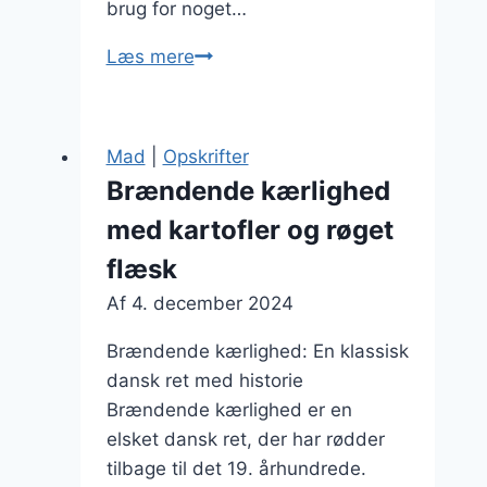
brug for noget…
Brændende
Læs mere
kærlighed
med
bacon
Mad
|
Opskrifter
til
Brændende kærlighed
middag
med kartofler og røget
flæsk
Af
4. december 2024
Brændende kærlighed: En klassisk
dansk ret med historie
Brændende kærlighed er en
elsket dansk ret, der har rødder
tilbage til det 19. århundrede.