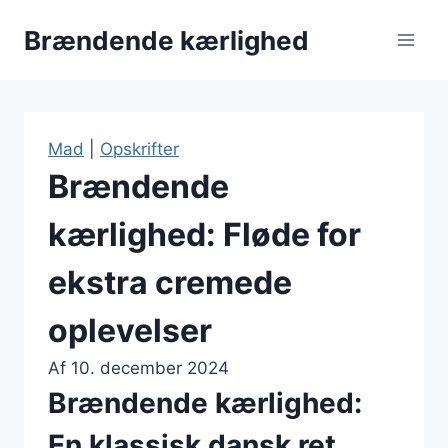
Fortsæt
Brændende kærlighed
til
indhold
Mad
|
Opskrifter
Brændende
kærlighed: Fløde for
ekstra cremede
oplevelser
Af
10. december 2024
Brændende kærlighed:
En klassisk dansk ret