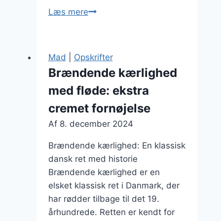
Brændende
Læs mere
kærlighed
med
sennep:
Mad
|
Opskrifter
tilføj
Brændende kærlighed
lidt
med fløde: ekstra
spice
cremet fornøjelse
Af
8. december 2024
Brændende kærlighed: En klassisk
dansk ret med historie
Brændende kærlighed er en
elsket klassisk ret i Danmark, der
har rødder tilbage til det 19.
århundrede. Retten er kendt for