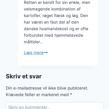
Retten er kendt for sin enkle, men
velsmagende kombination af
kartofler, røget flæsk og løg. Den
har været en fast del af den
danske husmandskost og er ofte
forbundet med hjemmelavede
måltider…
Brændende
Læs mere
kærlighed
med
kartofler
Skriv et svar
og
røget
Din e-mailadresse vil ikke blive publiceret.
flæsk
Krævede felter er markeret med
*