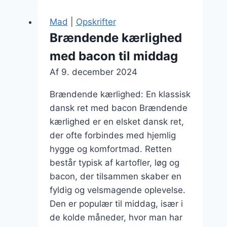
til
fest
Mad
|
Opskrifter
som
Brændende kærlighed
vintermad
med bacon til middag
Af
9. december 2024
Brændende kærlighed: En klassisk
dansk ret med bacon Brændende
kærlighed er en elsket dansk ret,
der ofte forbindes med hjemlig
hygge og komfortmad. Retten
består typisk af kartofler, løg og
bacon, der tilsammen skaber en
fyldig og velsmagende oplevelse.
Den er populær til middag, især i
de kolde måneder, hvor man har