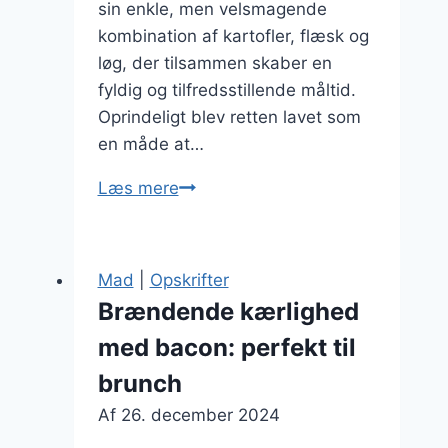
sin enkle, men velsmagende
kombination af kartofler, flæsk og
løg, der tilsammen skaber en
fyldig og tilfredsstillende måltid.
Oprindeligt blev retten lavet som
en måde at…
Brændende
Læs mere
kærlighed
med
fløde:
Mad
|
Opskrifter
ekstra
Brændende kærlighed
cremet
med bacon: perfekt til
fornøjelse
brunch
Af
26. december 2024