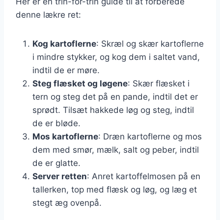
Her er en trin-for-trin guide til at forberede
denne lækre ret:
Kog kartoflerne
: Skræl og skær kartoflerne
i mindre stykker, og kog dem i saltet vand,
indtil de er møre.
Steg flæsket og løgene
: Skær flæsket i
tern og steg det på en pande, indtil det er
sprødt. Tilsæt hakkede løg og steg, indtil
de er bløde.
Mos kartoflerne
: Dræn kartoflerne og mos
dem med smør, mælk, salt og peber, indtil
de er glatte.
Server retten
: Anret kartoffelmosen på en
tallerken, top med flæsk og løg, og læg et
stegt æg ovenpå.