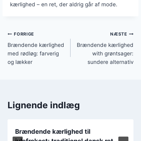
kærlighed – en ret, der aldrig går af mode.
Indlægsnavigation
FORRIGE
NÆSTE
Brændende kærlighed
Brændende kærlighed
med rødløg: farverig
with grøntsager:
og lækker
sundere alternativ
Lignende indlæg
Brændende kærlighed til
julefrokost: traditionel dansk ret