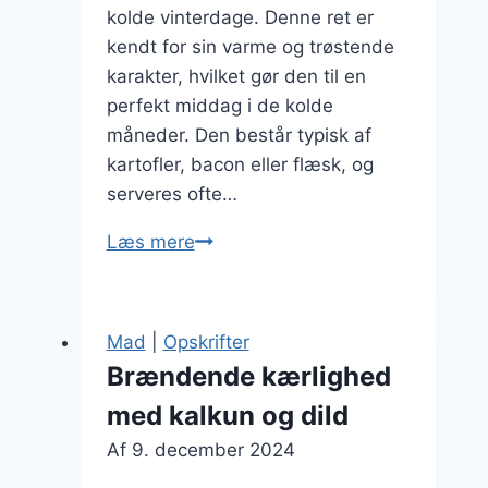
kolde vinterdage. Denne ret er
kendt for sin varme og trøstende
karakter, hvilket gør den til en
perfekt middag i de kolde
måneder. Den består typisk af
kartofler, bacon eller flæsk, og
serveres ofte…
Brændende
Læs mere
kærlighed
som
vintermad
Mad
|
Opskrifter
i
Brændende kærlighed
kulden
med kalkun og dild
Af
9. december 2024