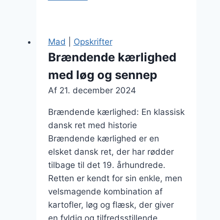
kærlighed
med
kartoffelmos:
Mad
|
Opskrifter
hyggelig
Brændende kærlighed
vintermad
med løg og sennep
Af
21. december 2024
Brændende kærlighed: En klassisk
dansk ret med historie
Brændende kærlighed er en
elsket dansk ret, der har rødder
tilbage til det 19. århundrede.
Retten er kendt for sin enkle, men
velsmagende kombination af
kartofler, løg og flæsk, der giver
en fyldig og tilfredsstillende