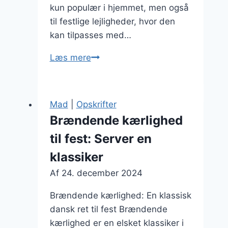
kun populær i hjemmet, men også
til festlige lejligheder, hvor den
kan tilpasses med…
Brændende
Læs mere
kærlighed
til
fest
Mad
|
Opskrifter
som
Brændende kærlighed
vintermad
til fest: Server en
klassiker
Af
24. december 2024
Brændende kærlighed: En klassisk
dansk ret til fest Brændende
kærlighed er en elsket klassiker i