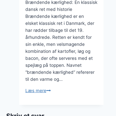
Brændende kærlighed: En klassisk
dansk ret med historie
Brændende kærlighed er en
elsket klassisk ret i Danmark, der
har rødder tilbage til det 19.
århundrede. Retten er kendt for
sin enkle, men velsmagende
kombination af kartofler, løg og
bacon, der ofte serveres med et
spejlæg på toppen. Navnet
“brændende kærlighed” refererer
til den varme og…
Brændende
Læs mere
kærlighed
med
kalkun
Skriv et svar