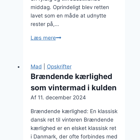
middag. Oprindeligt blev retten
lavet som en måde at udnytte
rester på,…
Brændende
Læs mere
kærlighed
med
løg
Mad
|
Opskrifter
og
Brændende kærlighed
sennep
som vintermad i kulden
Af
11. december 2024
Brændende kærlighed: En klassisk
dansk ret til vinteren Brændende
kærlighed er en elsket klassisk ret
i Danmark, der ofte forbindes med