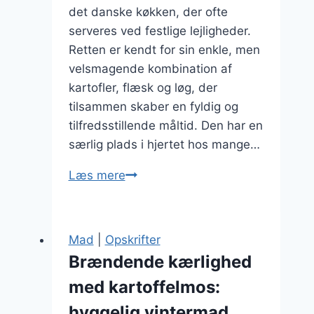
det danske køkken, der ofte
serveres ved festlige lejligheder.
Retten er kendt for sin enkle, men
velsmagende kombination af
kartofler, flæsk og løg, der
tilsammen skaber en fyldig og
tilfredsstillende måltid. Den har en
særlig plads i hjertet hos mange…
Brændende
Læs mere
kærlighed
til
fest:
Mad
|
Opskrifter
Server
Brændende kærlighed
en
med kartoffelmos:
klassiker
hyggelig vintermad