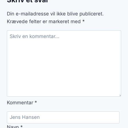
og
dild
Din e-mailadresse vil ikke blive publiceret.
Krævede felter er markeret med
*
Kommentar
*
Navn
*