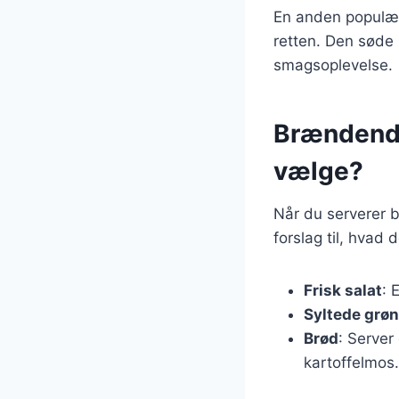
En anden populær 
retten. Den søde
smagsoplevelse.
Brændende
vælge?
Når du serverer b
forslag til, hvad
Frisk salat
: 
Syltede grø
Brød
: Server
kartoffelmos.