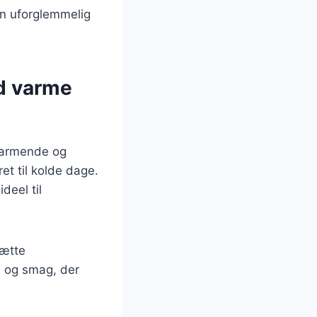
en uforglemmelig
d varme
varmende og
et til kolde dage.
deel til
sætte
ma og smag, der