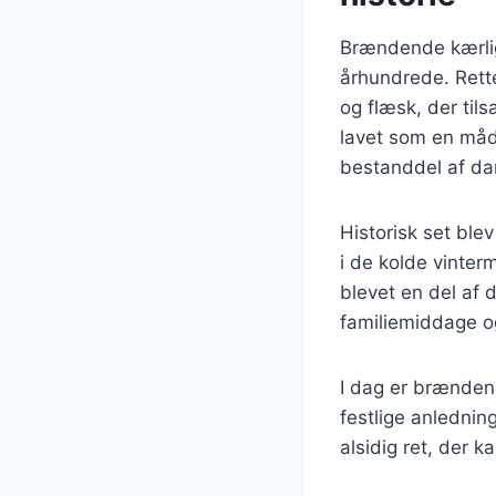
Brændende kærligh
århundrede. Rette
og flæsk, der tils
lavet som en måde
bestanddel af d
Historisk set bl
i de kolde vinte
blevet en del af 
familiemiddage og 
I dag er brænden
festlige anledning
alsidig ret, der 