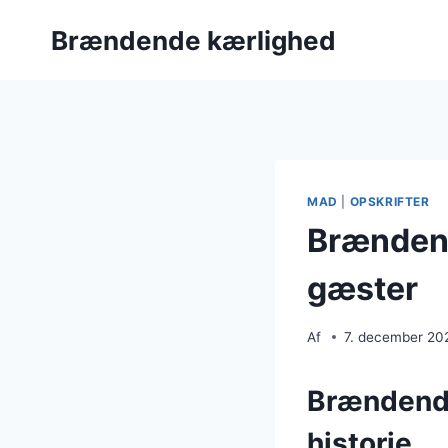
Fortsæt
Brændende kærlighed
til
indhold
MAD
|
OPSKRIFTER
Brændend
gæster
Af
7. december 20
Brændende
historie