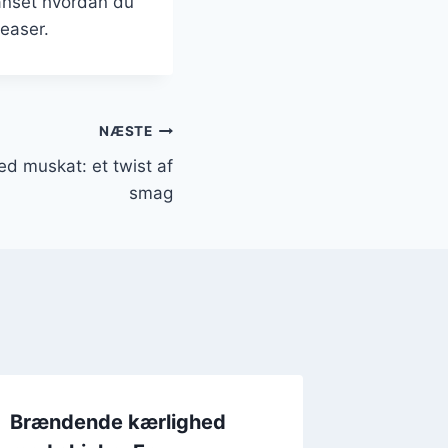
 Uanset hvordan du
easer.
NÆSTE
 muskat: et twist af
smag
Brændende kærlighed
Brænden