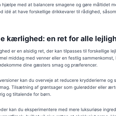
an hjælpe med at balancere smagene og gøre måltidet me
 idé at have forskellige drikkevarer til rådighed, såsom ø
kærlighed: en ret for alle lejlig
d er en alsidig ret, der kan tilpasses til forskellige le
rmel middag med venner eller en festlig sammenkomst, 
 imødekomme dine gæsters smag og præferencer.
versioner kan du overveje at reducere krydderierne og s
mag. Tilsætning af grøntsager som gulerødder eller ært
ig og tiltalende for børn.
igheder kan du eksperimentere med mere luksuriøse ingre