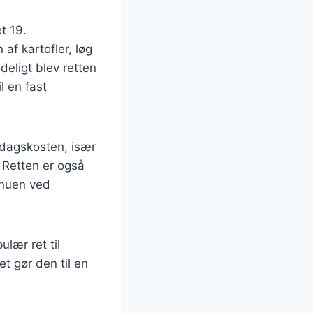
t 19.
af kartofler, løg
deligt blev retten
l en fast
rdagskosten, især
 Retten er også
enuen ved
lær ret til
et gør den til en