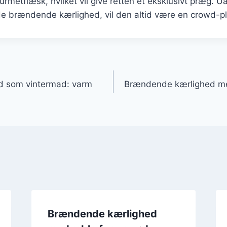
gourmetflæsk, hvilket vil give retten et eksklusivt præg.
de brændende kærlighed, vil den altid være en crowd-pl
gation
 som vintermad: varm
Brændende kærlighed med
Brændende kærlighed