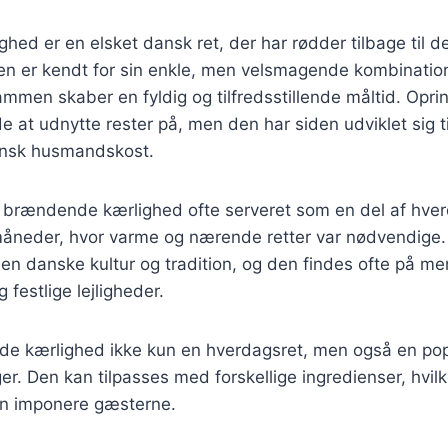
ed er en elsket dansk ret, der har rødder tilbage til de
n er kendt for sin enkle, men velsmagende kombination 
ammen skaber en fyldig og tilfredsstillende måltid. Oprin
 at udnytte rester på, men den har siden udviklet sig ti
ansk husmandskost.
ev brændende kærlighed ofte serveret som en del af hve
rmåneder, hvor varme og nærende retter var nødvendige.
den danske kultur og tradition, og den findes ofte på m
festlige lejligheder.
de kærlighed ikke kun en hverdagsret, men også en popu
er. Den kan tilpasses med forskellige ingredienser, hvilk
kan imponere gæsterne.