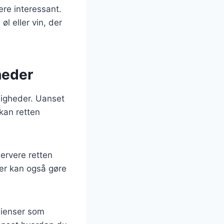
re interessant.
l eller vin, der
heder
jligheder. Uanset
kan retten
ervere retten
er kan også gøre
dienser som