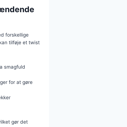
brændende
d forskellige
n tilføje et twist
ra smagfuld
ger for at gøre
ækker
ilket gør det