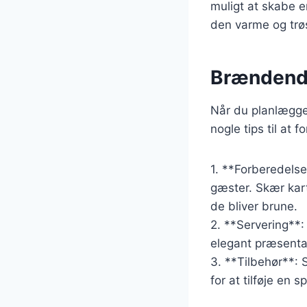
muligt at skabe e
den varme og trø
Brændende 
Når du planlægge
nogle tips til at f
1. **Forberedels
gæster. Skær kart
de bliver brune.
2. **Servering**: 
elegant præsentat
3. **Tilbehør**: 
for at tilføje en 