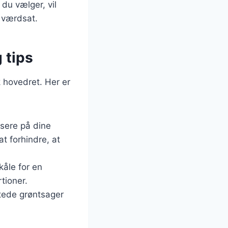
du vælger, vil
 værdsat.
 tips
 hovedret. Her er
usere på dine
t forhindre, at
kåle for en
tioner.
ltede grøntsager