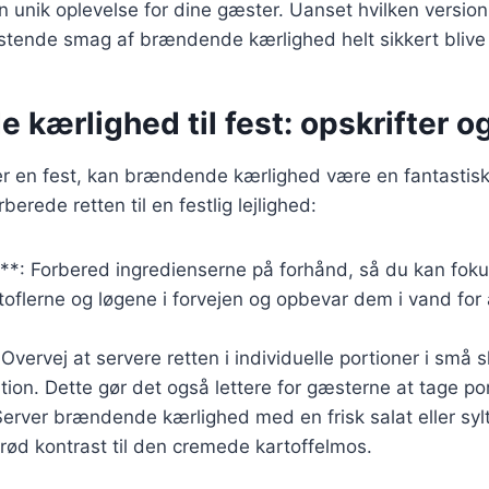
n unik oplevelse for dine gæster. Uanset hvilken version 
stende smag af brændende kærlighed helt sikkert blive
kærlighed til fest: opskrifter og
r en fest, kan brændende kærlighed være en fantastisk
orberede retten til en festlig lejlighed:
e**: Forbered ingredienserne på forhånd, så du kan fok
oflerne og løgene i forvejen og opbevar dem i vand for a
Overvej at servere retten i individuelle portioner i små s
ion. Dette gør det også lettere for gæsterne at tage por
Server brændende kærlighed med en frisk salat eller sy
sprød kontrast til den cremede kartoffelmos.