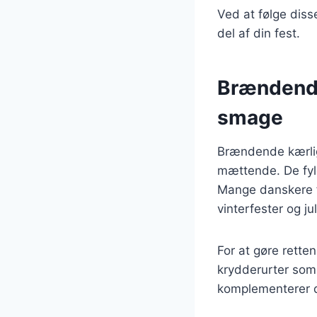
Ved at følge diss
del af din fest.
Brændende
smage
Brændende kærli
mættende. De fyld
Mange danskere f
vinterfester og ju
For at gøre rette
krydderurter som 
komplementerer d