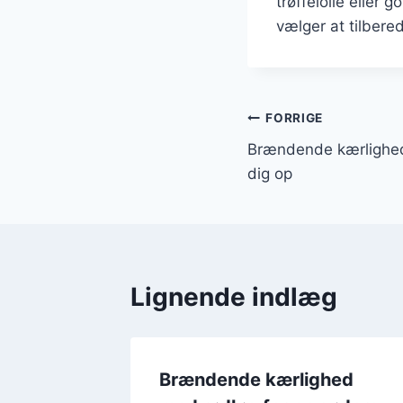
trøffelolie eller 
vælger at tilbere
Indlægsnavi
FORRIGE
Brændende kærlighed
dig op
Lignende indlæg
hed
Brændende kærlighed