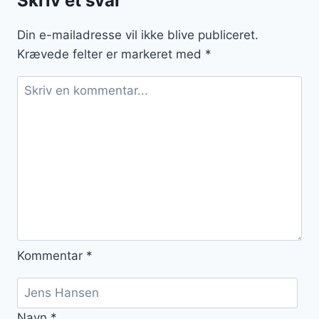
Skriv et svar
frokost
Din e-mailadresse vil ikke blive publiceret.
Krævede felter er markeret med
*
Kommentar
*
Navn
*