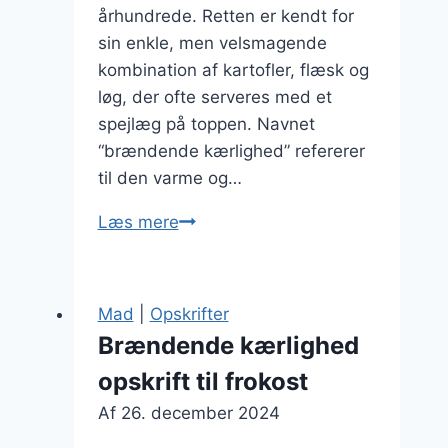
århundrede. Retten er kendt for
sin enkle, men velsmagende
kombination af kartofler, flæsk og
løg, der ofte serveres med et
spejlæg på toppen. Navnet
“brændende kærlighed” refererer
til den varme og…
Brændende
Læs mere
kærlighed
med
peber
Mad
|
Opskrifter
til
Brændende kærlighed
krydret
opskrift til frokost
oplevelse
Af
26. december 2024