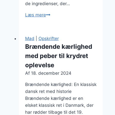
de ingredienser, der…
Brændende
Læs mere
kærlighed
til
julefrokost
Mad
|
Opskrifter
med
Brændende kærlighed
sød
med peber til krydret
kartoffel
oplevelse
Af
18. december 2024
Brændende kærlighed: En klassisk
dansk ret med historie
Brændende kærlighed er en
elsket klassisk ret i Danmark, der
har rødder tilbage til det 19.