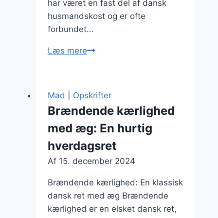
har været en fast del af dansk
husmandskost og er ofte
forbundet…
Brændende
Læs mere
kærlighed
med
flæsk:
Mad
|
Opskrifter
Lækkert
Brændende kærlighed
og
med æg: En hurtig
mættende
hverdagsret
Af
15. december 2024
Brændende kærlighed: En klassisk
dansk ret med æg Brændende
kærlighed er en elsket dansk ret,