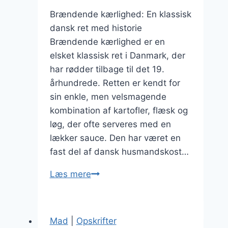
Brændende kærlighed: En klassisk
dansk ret med historie
Brændende kærlighed er en
elsket klassisk ret i Danmark, der
har rødder tilbage til det 19.
århundrede. Retten er kendt for
sin enkle, men velsmagende
kombination af kartofler, flæsk og
løg, der ofte serveres med en
lækker sauce. Den har været en
fast del af dansk husmandskost…
Brændende
Læs mere
kærlighed
med
æblemos
Mad
|
Opskrifter