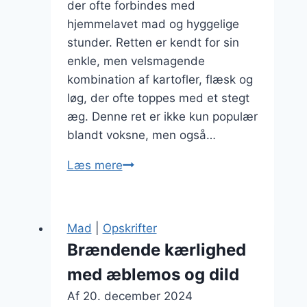
der ofte forbindes med
hjemmelavet mad og hyggelige
stunder. Retten er kendt for sin
enkle, men velsmagende
kombination af kartofler, flæsk og
løg, der ofte toppes med et stegt
æg. Denne ret er ikke kun populær
blandt voksne, men også…
Brændende
Læs mere
kærlighed
med
æg:
Mad
|
Opskrifter
En
Brændende kærlighed
hurtig
med æblemos og dild
hverdagsret
Af
20. december 2024