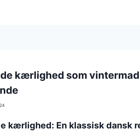
e kærlighed som vintermad
ende
024
kærlighed: En klassisk dansk ret