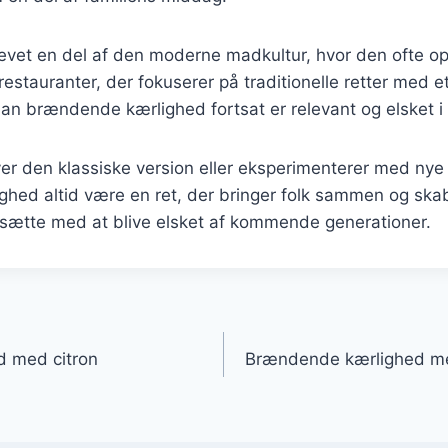
levet en del af den moderne madkultur, hvor den ofte o
estauranter, der fokuserer på traditionelle retter med e
rdan brændende kærlighed fortsat er relevant og elsket 
r den klassiske version eller eksperimenterer med nye i
hed altid være en ret, der bringer folk sammen og skab
ortsætte med at blive elsket af kommende generationer.
gation
 med citron
Brændende kærlighed med