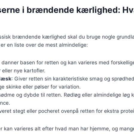
serne i brændende kærlighed: Hv
lassisk brændende kærlighed skal du bruge nogle grun
 er en liste over de mest almindelige:
e danner basen for retten og kan varieres med forskellig
eller nye kartofler.
flæsk
: Giver retten sin karakteristiske smag og sprødhe
e skinke eller pølser for variation.
r sødme og dybde til retten. Rødløg eller almindelige løg 
ence.
rveret stegt eller pocheret ovenpå retten for ekstra prot
r kan varieres alt efter hvad man har hjemme, og mange