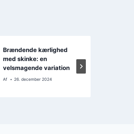
Brændende kærlighed
Brænde
med skinke: en
med løg:
velsmagende variation
retten
Af
26. december 2024
Af
25. 