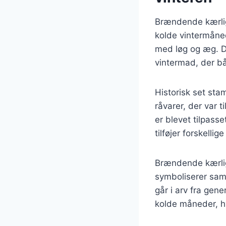
Brændende kærlig
kolde vintermåned
med løg og æg. D
vintermad, der b
Historisk set st
råvarer, der var 
er blevet tilpasse
tilføjer forskell
Brændende kærlig
symboliserer samv
går i arv fra gene
kolde måneder, h