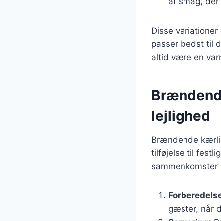
af smag, der
Disse variationer
passer bedst til 
altid være en var
Brændende 
lejlighed
Brændende kærlig
tilføjelse til fest
sammenkomster og 
Forberedels
gæster, når 