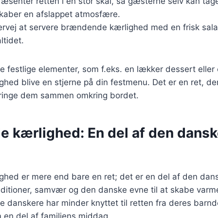
ræsenter retten i en stor skål, så gæsterne selv kan tag
skaber en afslappet atmosfære.
ervej at servere brændende kærlighed med en frisk salat 
tidet.
le festlige elementer, som f.eks. en lækker dessert eller
ed blive en stjerne på din festmenu. Det er en ret, der
bringe dem sammen omkring bordet.
 kærlighed: En del af den dans
hed er mere end bare en ret; det er en del af den dans
aditioner, samvær og den danske evne til at skabe varm
 danskere har minder knyttet til retten fra deres barn
 en del af familiens middag.