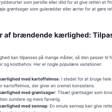
ydderurter som persille eller dild for at give retten et fris
lføje grøntsager som gulerødder eller ærter for at gøre re
r af brændende kærlighed: Tilpas 
hed kan tilpasses på mange måder, så den passer til fo
 og kostbehov. Her er nogle populære variationer:
ærlighed med kartoffelmos
: I stedet for at bruge hele
r kartoffelmos, der giver en cremet konsistens.
ærlighed med grøntsager
: Tilsæt grøntsager som brocc
etten sundere og mere farverig.
kærlighed med sennep
: En smule sennep kan give rette