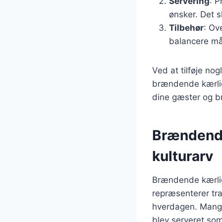
Servering
: P
ønsker. Det 
Tilbehør
: Ov
balancere mål
Ved at tilføje nog
brændende kærligh
dine gæster og 
Brændende
kulturarv
Brændende kærlig
repræsenterer tr
hverdagen. Mange
blev serveret som