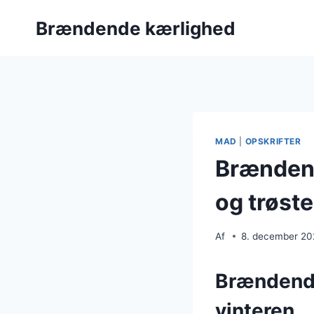
Fortsæt
Brændende kærlighed
til
indhold
MAD
|
OPSKRIFTER
Brændend
og trøst
Af
8. december 2
Brændende 
vinteren