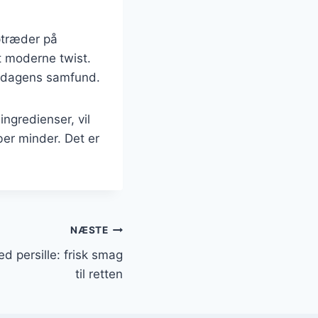
ptræder på
t moderne twist.
i dagens samfund.
ngredienser, vil
er minder. Det er
NÆSTE
 persille: frisk smag
til retten