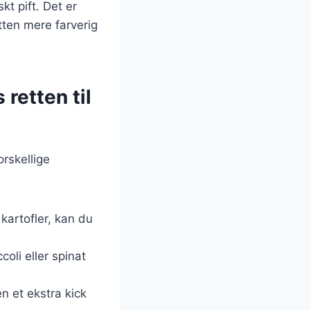
kt pift. Det er
tten mere farverig
retten til
rskellige
 kartofler, kan du
oli eller spinat
n et ekstra kick