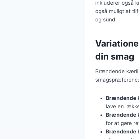
inkluderer også kr
også muligt at ti
og sund.
Variatione
din smag
Brændende kærlig
smagspræferencer
Brændende k
lave en lække
Brændende k
for at gøre r
Brændende 