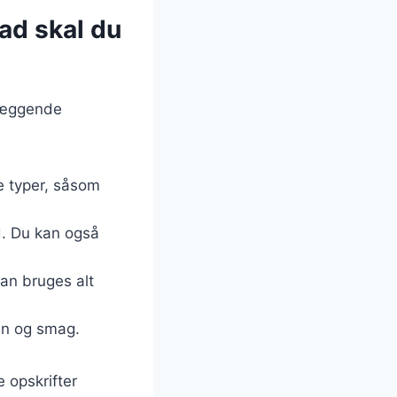
ad skal du
dlæggende
e typer, såsom
d. Du kan også
kan bruges alt
ein og smag.
 opskrifter