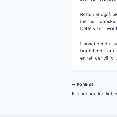
Retten er også b
menuer i danske r
Dette viser, hvo
Uanset om du lave
brændende kærlig
en ret, der vil f
Indlægsnavi
FORRIGE
Brændende kærlighed