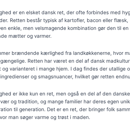
hed er en elsket dansk ret, der ofte forbindes med hy
er. Retten består typisk af kartofler, bacon eller flæsk,
en enkle, men velsmagende kombination gør den til en 
åde mætter og varmer.
ammer brændende kærlighed fra landkøkkenerne, hvor 
tilgængelige. Retten har været en del af dansk madkultur
t og varianteret i mange hjem. I dag findes der utallige o
ige ingredienser og smagsnuancer, hvilket gør retten endn
hed er ikke kun en ret, men også en del af den danske 
ær og tradition, og mange familier har deres egen unikk
ration til generation. Det er en ret, der bringer folk sam
vor man søger varme og trøst i maden.