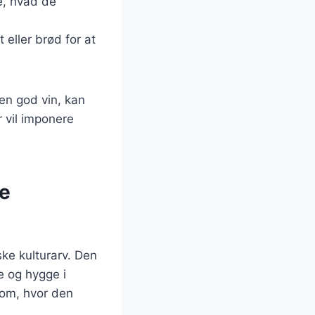
e, hvad de
eller brød for at
 en god vin, kan
 vil imponere
ke
ke kulturarv. Den
e og hygge i
dom, hvor den