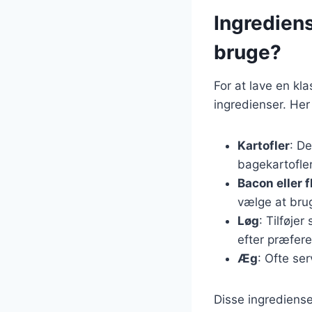
Ingredien
bruge?
For at lave en k
ingredienser. Her
Kartofler
: D
bagekartofler 
Bacon eller 
vælge at brug
Løg
: Tilføje
efter præfer
Æg
: Ofte se
Disse ingrediense