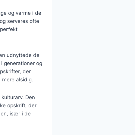
gge og varme i de
 og serveres ofte
perfekt
man udnyttede de
 i generationer og
pskrifter, der
u mere alsidig.
kulturarv. Den
e opskrift, der
men, især i de