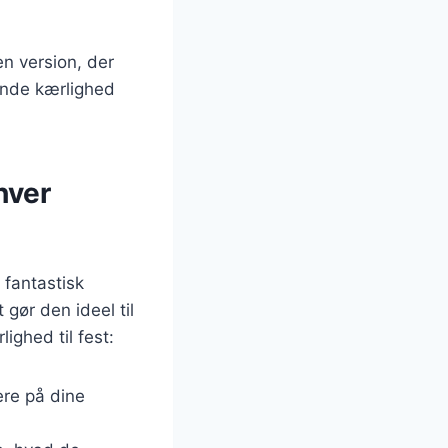
en version, der
dende kærlighed
hver
fantastisk
t gør den ideel til
ighed til fest:
ere på dine