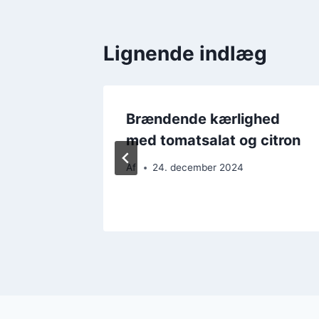
Lignende indlæg
hed
Brændende kærlighed
acon i
med tomatsalat og citron
Af
24. december 2024