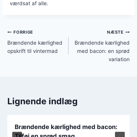
værdsat af alle.
Indlægsnavigation
FORRIGE
NÆSTE
Brændende kærlighed
Brændende kærlighed
opskrift til vintermad
med bacon: en sprød
variation
Lignende indlæg
Brændende kærlighed med bacon:
Tilføj en sprød smag