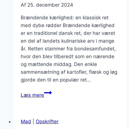
Af
25. december 2024
Brændende kærlighed: en klassisk ret
med dybe rødder Brændende kærlighed
er en traditionel dansk ret, der har været
en del af landets kulinariske arv i mange
år. Retten stammer fra bondesamfundet,
hvor den blev tilberedt som en nærende
og mættende middag. Den enkle
sammensætning af kartofler, flæsk og løg
gjorde den til en populær ret…
Brændende
Læs mere
kærlighed:
med
grøntsager
Mad
|
Opskrifter
der