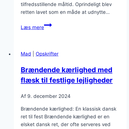
tilfredsstillende måltid. Oprindeligt blev
retten lavet som en måde at udnytte…
Brændende
Læs mere
kærlighed:
peber
som
Mad
|
Opskrifter
et
twist
Brændende kærlighed med
flæsk til festlige lejligheder
Af
9. december 2024
Brændende kærlighed: En klassisk dansk
ret til fest Brændende kærlighed er en
elsket dansk ret, der ofte serveres ved