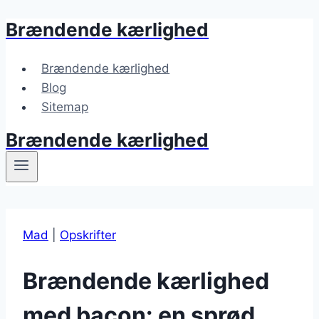
Brændende kærlighed
Fortsæt
til
indhold
Brændende kærlighed
Blog
Sitemap
Brændende kærlighed
Mad
|
Opskrifter
Brændende kærlighed
med bacon: en sprød