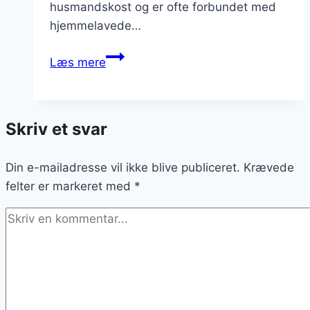
husmandskost og er ofte forbundet med
hjemmelavede…
Brændende
Læs mere
kærlighed:
med
kartoffelmos
Skriv et svar
som
tilbehør
Din e-mailadresse vil ikke blive publiceret.
Krævede
felter er markeret med
*