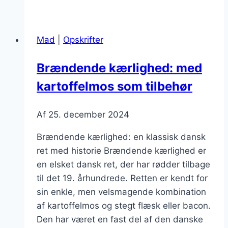
kærlighed
med
bacon
Mad
|
Opskrifter
og
løg
Brændende kærlighed: med
til
kartoffelmos som tilbehør
frokost
Af
25. december 2024
Brændende kærlighed: en klassisk dansk
ret med historie Brændende kærlighed er
en elsket dansk ret, der har rødder tilbage
til det 19. århundrede. Retten er kendt for
sin enkle, men velsmagende kombination
af kartoffelmos og stegt flæsk eller bacon.
Den har været en fast del af den danske