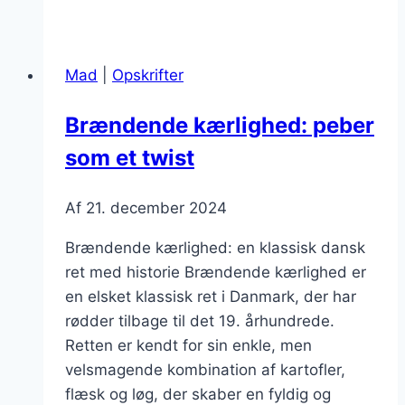
kærlighed
sætter
gang
Mad
|
Opskrifter
i
gryden
Brændende kærlighed: peber
som et twist
Af
21. december 2024
Brændende kærlighed: en klassisk dansk
ret med historie Brændende kærlighed er
en elsket klassisk ret i Danmark, der har
rødder tilbage til det 19. århundrede.
Retten er kendt for sin enkle, men
velsmagende kombination af kartofler,
flæsk og løg, der skaber en fyldig og