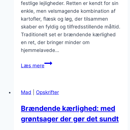
festlige lejligheder. Retten er kendt for sin
enkle, men velsmagende kombination af
kartofler, flæsk og løg, der tilsammen
skaber en fyldig og tilfredsstillende måltid.
Traditionelt set er brændende kærlighed
en ret, der bringer minder om
hjemmelavede…
Brændende
Læs mere
kærlighed
med
flæsk
Mad
|
Opskrifter
til
festlige
Brændende kærlighed: med
lejligheder
grøntsager der gør det sundt