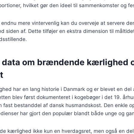
 portioner, hvilket gør den ideel til sammenkomster og fes
n endnu mere vintervenlig kan du overveje at servere d
ed siden af. Dette tilføjer en ekstra dimension til måltide
dsstillende.
e data om brændende kærlighed 
t
ed har en lang historie i Danmark og er blevet en del 
Retten blev først dokumenteret i kogebøger i det 19. årh
n fast bestanddel af dansk husmandskost. Den enkle ops
redienser har gjort den populær blandt både unge og ga
de kærlighed ikke kun en hverdagsret, men også en del 