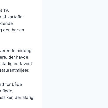
t 19.
af kartofler,
ændende
og den har en
g nærende middag
kere, der havde
stadig en favorit
taurantmiljøer.
hed for både
 fløde,
ssiker, der aldrig