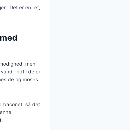
en. Det er en ret,
 med
ålmodighed, men
vand, indtil de er
ænes de og moses
d baconet, så det
 Denne
t.