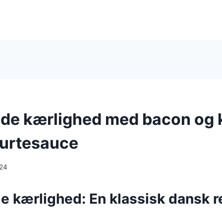
e kærlighed med bacon og k
rurtesauce
024
 kærlighed: En klassisk dansk r