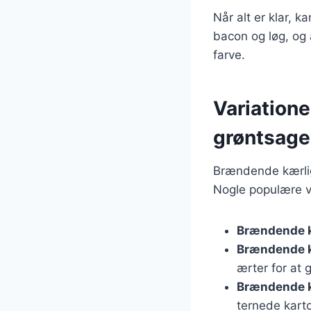
Når alt er klar, 
bacon og løg, og 
farve.
Variatione
grøntsage
Brændende kærligh
Nogle populære va
Brændende k
Brændende k
ærter for at 
Brændende k
ternede karto