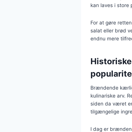
kan laves i store
For at gøre rette
salat eller brød v
endnu mere tilfre
Historisk
popularite
Brændende kærligh
kulinariske arv. 
siden da været e
tilgængelige ing
I dag er brænden