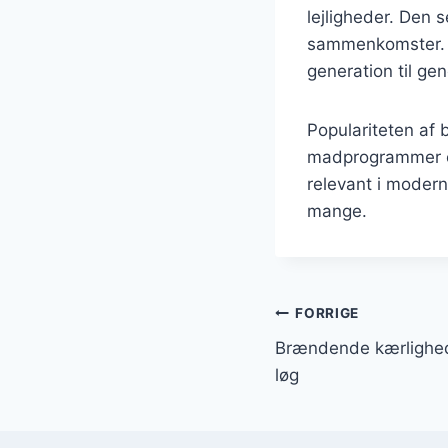
lejligheder. Den 
sammenkomster. M
generation til gene
Populariteten af
madprogrammer og
relevant i moder
mange.
Indlægsnavi
FORRIGE
Brændende kærlighed
løg