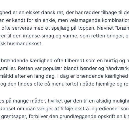
ed er en elsket dansk ret, der har rødder tilbage til de
n er kendt for sin enkle, men velsmagende kombination 
r ofte serveres med et spejlæg på toppen. Navnet “br
rer til den intense smag og varme, som retten bringer, 
ansk husmandskost.
ev brændende kærlighed ofte tilberedt som en hurtig o
 familier. Retten var populær blandt bønder og håndvær
 måltid efter en lang dag. I dag er brændende kærlighed 
og den findes ofte på menukortet i både hjemlige og res
es på mange måder, hvilket gør den til en alsidig mulig
Uanset om man vælger at tilføje ekstra ingredienser som
r grøntsager, forbliver den grundlæggende opskrift en kla