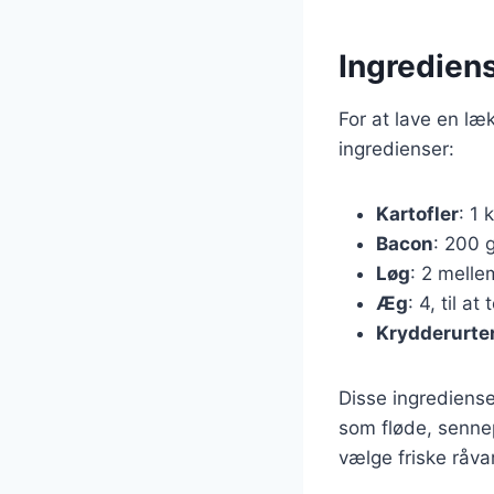
Ingredien
For at lave en l
ingredienser:
Kartofler
: 1 
Bacon
: 200 g
Løg
: 2 melle
Æg
: 4, til at
Krydderurte
Disse ingrediense
som fløde, sennep 
vælge friske råva