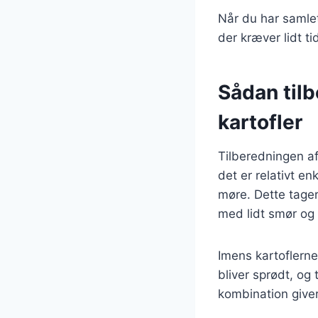
Når du har samlet 
der kræver lidt ti
Sådan til
kartofler
Tilberedningen a
det er relativt en
møre. Dette tage
med lidt smør og
Imens kartoflerne
bliver sprødt, og 
kombination giver