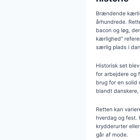
Brændende kærligh
århundrede. Rette
bacon og løg, de
kærlighed” refere
særlig plads i d
Historisk set bl
for arbejdere og
brug for en solid
blandt danskere, 
Retten kan varier
hverdag og fest. 
krydderurter elle
går af mode.