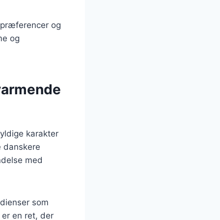
gspræferencer og
me og
varmende
yldige karakter
ge danskere
indelse med
redienser som
er en ret, der