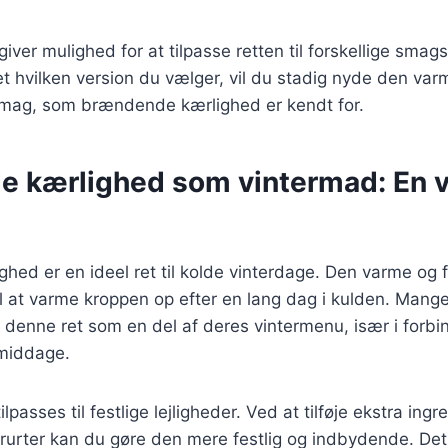
 giver mulighed for at tilpasse retten til forskellige sma
 hvilken version du vælger, vil du stadig nyde den var
 smag, som brændende kærlighed er kendt for.
 kærlighed som vintermad: En 
ed er en ideel ret til kolde vinterdage. Den varme og f
il at varme kroppen op efter en lang dag i kulden. Man
 denne ret som en del af deres vintermenu, især i forb
emiddage.
lpasses til festlige lejligheder. Ved at tilføje ekstra ing
erurter kan du gøre den mere festlig og indbydende. Det 