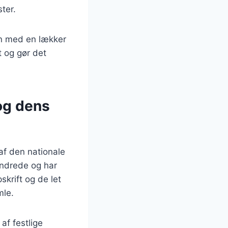
ter.
en med en lækker
t og gør det
og dens
af den nationale
undrede og har
krift og de let
mle.
af festlige