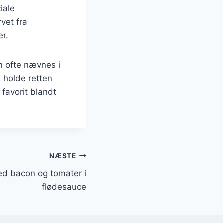
iale
vet fra
er.
n ofte nævnes i
holde retten
favorit blandt
NÆSTE
d bacon og tomater i
flødesauce