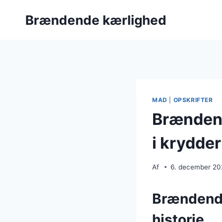
Fortsæt
Brændende kærlighed
til
indhold
MAD
|
OPSKRIFTER
Brændend
i krydde
Af
6. december 2
Brændende
historie