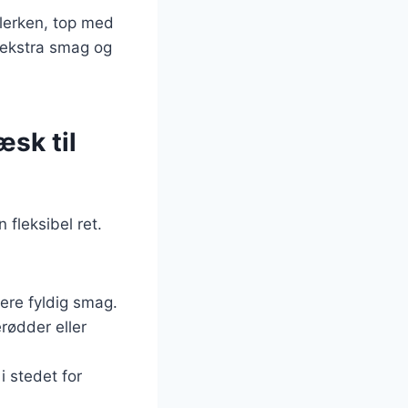
llerken, top med
r ekstra smag og
æsk til
fleksibel ret.
ere fyldig smag.
rødder eller
i stedet for