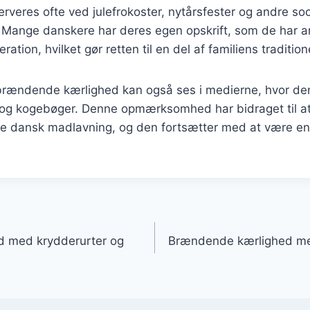
serveres ofte ved julefrokoster, nytårsfester og andre soc
ange danskere har deres egen opskrift, som de har ar
ration, hvilket gør retten til en del af familiens tradition
 brændende kærlighed kan også ses i medierne, hvor de
 kogebøger. Denne opmærksomhed har bidraget til at 
ne dansk madlavning, og den fortsætter med at være en 
gation
 med krydderurter og
Brændende kærlighed me