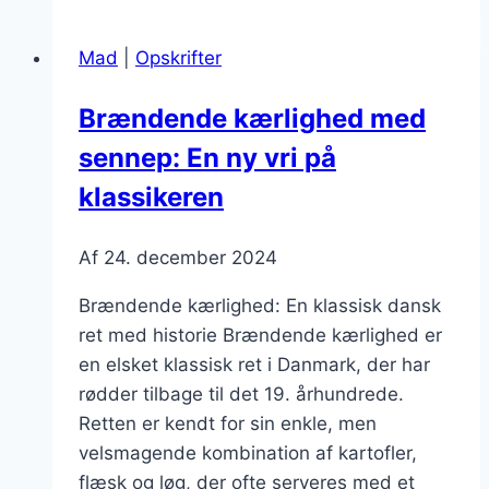
med
peber
Mad
|
Opskrifter
for
den
Brændende kærlighed med
perfekte
sennep: En ny vri på
krydret
oplevelse
klassikeren
Af
24. december 2024
Brændende kærlighed: En klassisk dansk
ret med historie Brændende kærlighed er
en elsket klassisk ret i Danmark, der har
rødder tilbage til det 19. århundrede.
Retten er kendt for sin enkle, men
velsmagende kombination af kartofler,
flæsk og løg, der ofte serveres med et