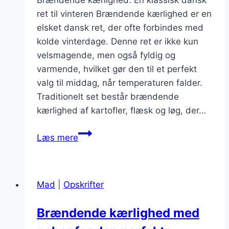
Brændende kærlighed: En klassisk dansk
ret til vinteren Brændende kærlighed er en
elsket dansk ret, der ofte forbindes med
kolde vinterdage. Denne ret er ikke kun
velsmagende, men også fyldig og
varmende, hvilket gør den til et perfekt
valg til middag, når temperaturen falder.
Traditionelt set består brændende
kærlighed af kartofler, flæsk og løg, der…
Brændende
Læs mere
kærlighed
som
vintermad:
Mad
|
Opskrifter
varm
dig
Brændende kærlighed med
i