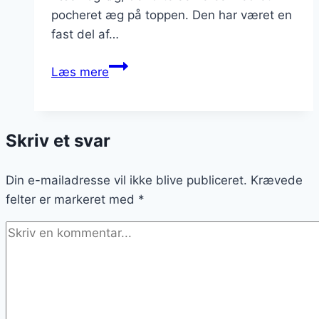
pocheret æg på toppen. Den har været en
fast del af…
Brændende
Læs mere
kærlighed
med
sennep:
Skriv et svar
En
ny
Din e-mailadresse vil ikke blive publiceret.
vri
Krævede
felter er markeret med
på
*
klassikeren