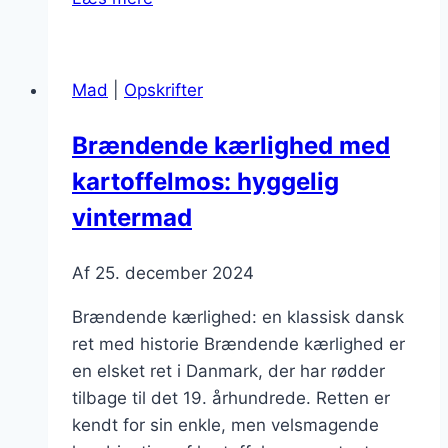
kærlighed
til
middag:
Mad
|
Opskrifter
opskrifter
til
Brændende kærlighed med
hele
kartoffelmos: hyggelig
familien
vintermad
Af
25. december 2024
Brændende kærlighed: en klassisk dansk
ret med historie Brændende kærlighed er
en elsket ret i Danmark, der har rødder
tilbage til det 19. århundrede. Retten er
kendt for sin enkle, men velsmagende