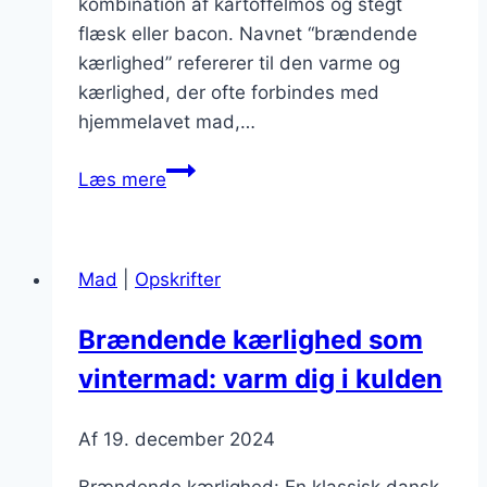
kombination af kartoffelmos og stegt
flæsk eller bacon. Navnet “brændende
kærlighed” refererer til den varme og
kærlighed, der ofte forbindes med
hjemmelavet mad,…
Brændende
Læs mere
kærlighed
med
kartoffelmos:
Mad
|
Opskrifter
hyggelig
vintermad
Brændende kærlighed som
vintermad: varm dig i kulden
Af
19. december 2024