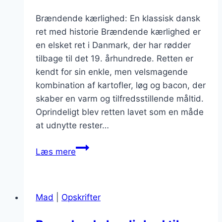
Brændende kærlighed: En klassisk dansk
ret med historie Brændende kærlighed er
en elsket ret i Danmark, der har rødder
tilbage til det 19. århundrede. Retten er
kendt for sin enkle, men velsmagende
kombination af kartofler, løg og bacon, der
skaber en varm og tilfredsstillende måltid.
Oprindeligt blev retten lavet som en måde
at udnytte rester…
Brændende
Læs mere
kærlighed
med
pølser:
Mad
|
Opskrifter
hyggemad
til