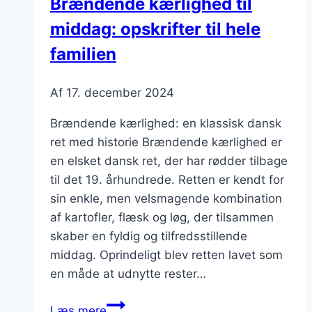
Brændende kærlighed til
alle
middag: opskrifter til hele
dage
familien
Af
17. december 2024
Brændende kærlighed: en klassisk dansk
ret med historie Brændende kærlighed er
en elsket dansk ret, der har rødder tilbage
til det 19. århundrede. Retten er kendt for
sin enkle, men velsmagende kombination
af kartofler, flæsk og løg, der tilsammen
skaber en fyldig og tilfredsstillende
middag. Oprindeligt blev retten lavet som
en måde at udnytte rester…
Brændende
Læs mere