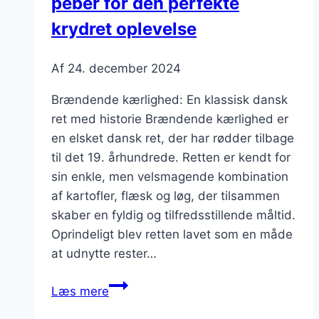
peber for den perfekte
kulden
krydret oplevelse
Af
24. december 2024
Brændende kærlighed: En klassisk dansk
ret med historie Brændende kærlighed er
en elsket dansk ret, der har rødder tilbage
til det 19. århundrede. Retten er kendt for
sin enkle, men velsmagende kombination
af kartofler, flæsk og løg, der tilsammen
skaber en fyldig og tilfredsstillende måltid.
Oprindeligt blev retten lavet som en måde
at udnytte rester…
Brændende
Læs mere
kærlighed