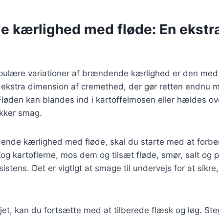
 kærlighed med fløde: En ekstr
pulære variationer af brændende kærlighed er den med
en ekstra dimension af cremethed, der gør retten endnu 
 Fløden kan blandes ind i kartoffelmosen eller hældes ove
ækker smag.
dende kærlighed med fløde, skal du starte med at forb
og kartoflerne, mos dem og tilsæt fløde, smør, salt og 
stens. Det er vigtigt at smage til undervejs for at sikre
føjet, kan du fortsætte med at tilberede flæsk og løg. St