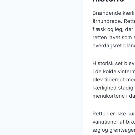
Brændende kærligh
århundrede. Rette
flæsk og løg, de
retten lavet som 
hverdagsret bland
Historisk set ble
i de kolde vinter
blev tilberedt me
kærlighed stadig 
menukortene i da
Retten er ikke ku
variationer af br
æg og grøntsager,