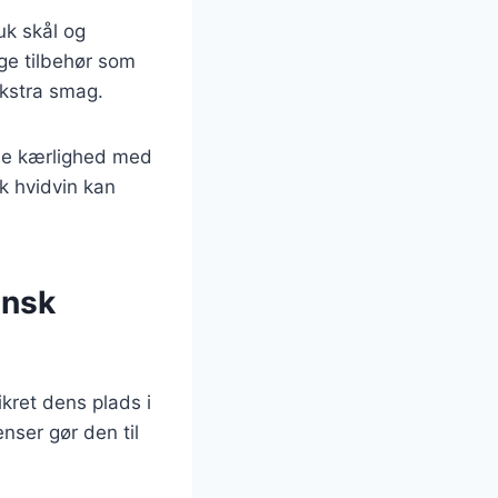
uk skål og
ge tilbehør som
ekstra smag.
nde kærlighed med
sk hvidvin kan
ansk
kret dens plads i
nser gør den til