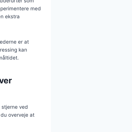
rydderurter som
ksperimentere med
en ekstra
ederne er at
dressing kan
måltidet.
ver
 stjerne ved
 du overveje at