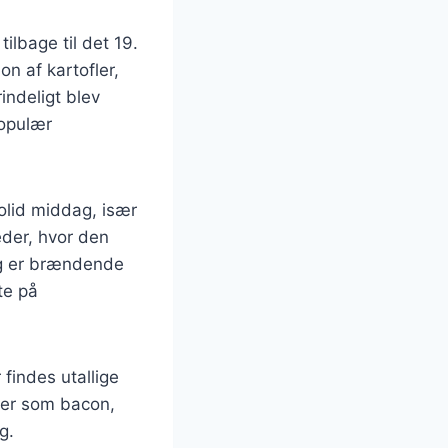
ilbage til det 19.
on af kartofler,
ndeligt blev
populær
olid middag, især
eder, hvor den
dag er brændende
te på
findes utallige
nser som bacon,
g.