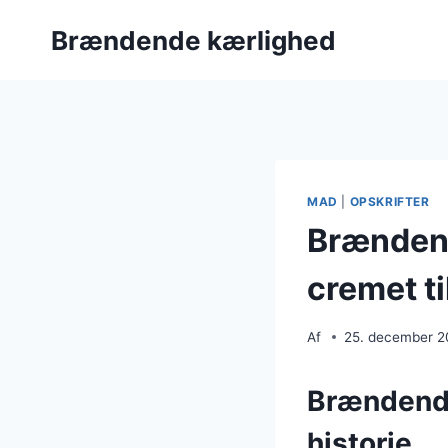
Fortsæt
Brændende kærlighed
til
indhold
MAD
|
OPSKRIFTER
Brændend
cremet ti
Af
25. december 
Brændende
historie