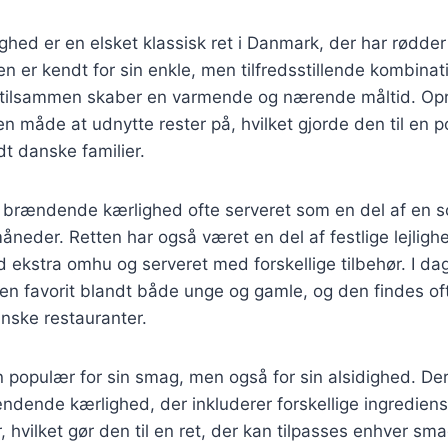
ed er en elsket klassisk ret i Danmark, der har rødder t
n er kendt for sin enkle, men tilfredsstillende kombinati
r tilsammen skaber en varmende og nærende måltid. Opri
en måde at udnytte rester på, hvilket gjorde den til en 
t danske familier.
v brændende kærlighed ofte serveret som en del af en s
måneder. Retten har også været en del af festlige lejligh
d ekstra omhu og serveret med forskellige tilbehør. I 
en favorit blandt både unge og gamle, og den findes of
nske restauranter.
n populær for sin smag, men også for sin alsidighed. Der 
ændende kærlighed, der inkluderer forskellige ingredie
 hvilket gør den til en ret, der kan tilpasses enhver sma