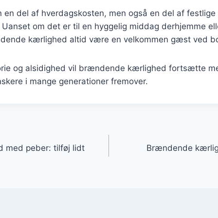
n en del af hverdagskosten, men også en del af festlige 
r. Uanset om det er til en hyggelig middag derhjemme elle
rændende kærlighed altid være en velkommen gæst ved b
torie og alsidighed vil brændende kærlighed fortsætte 
nskere i mange generationer fremover.
gation
med peber: tilføj lidt
Brændende kærlig