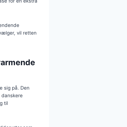
ase for en ekstra
brændende
ælger, vil retten
varmende
e sig på. Den
e danskere
 til