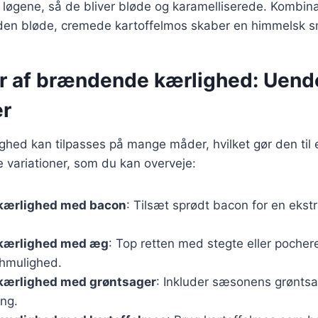
r løgene, så de bliver bløde og karamelliserede. Kombin
den bløde, cremede kartoffelmos skaber en himmelsk s
er af brændende kærlighed: Uend
er
ed kan tilpasses på mange måder, hvilket gør den til en
 variationer, som du kan overveje:
kærlighed med bacon
: Tilsæt sprødt bacon for en ekstr
kærlighed med æg
: Top retten med stegte eller poche
hmulighed.
ærlighed med grøntsager
: Inkluder sæsonens grøntsage
ing.