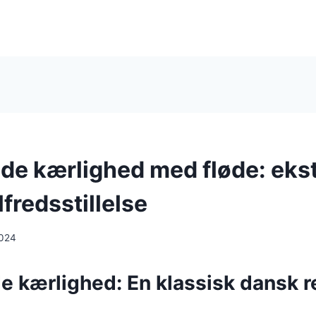
e kærlighed med fløde: eks
lfredsstillelse
2024
 kærlighed: En klassisk dansk r