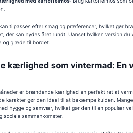
ærlighed med kartoffelmos
: Brug kartoffelmos som b
on.
 kan tilpasses efter smag og præferencer, hvilket gør 
et, der kan nydes året rundt. Uanset hvilken version du v
e og glæde til bordet.
 kærlighed som vintermad: En 
rmåneder er brændende kærlighed en perfekt ret at varm
de karakter gør den ideel til at bekæmpe kulden. Mang
med hygge og samvær, hvilket gør den til en populær valg
og sociale sammenkomster.