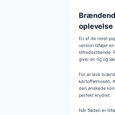
Brændende
oplevelse
En af de mest po
version tilføjer 
tilfredsstillende.
giver en rig og l
For at lave bræn
kartoffelmosen. K
den ønskede konsi
perfekt krydret.
Når fløden er til