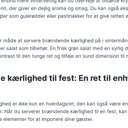
n endnu mere vintervenlig kan du overveje at tilsætte k
arin, der giver en dejlig aroma og smag. Du kan også e
gter som gulerødder eller pastinakker for at give retten 
 måde at servere brændende kærlighed på i vintermån
er salat som tilbehør. En frisk grøn salat med en syrlig 
ntrast til den tunge ret og tilføje en sund dimension til 
kærlighed til fest: En ret til enh
hed er ikke kun en hverdagsret; den kan også være en
der. Når du serverer brændende kærlighed til en fest, kan
tra elementer for at imponere dine gæster.