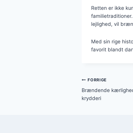
Retten er ikke ku
familietraditione
lejlighed, vil b
Med sin rige his
favorit blandt da
Indlægsnavi
FORRIGE
Brændende kærlighed 
krydderi