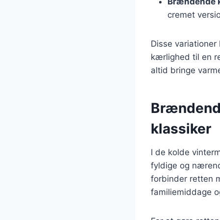
Brændende k
cremet versi
Disse variationer
kærlighed til en r
altid bringe varm
Brændende
klassiker
I de kolde vinte
fyldige og næren
forbinder retten 
familiemiddage 