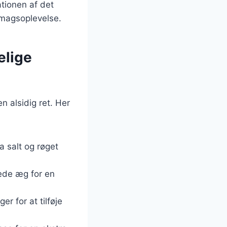
ationen af det
magsoplevelse.
elige
 alsidig ret. Her
a salt og røget
rede æg for en
r for at tilføje