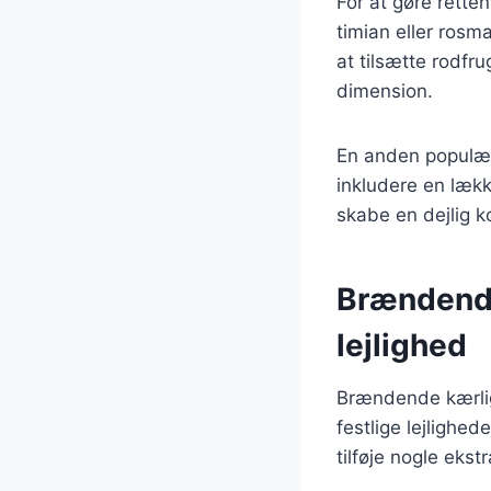
For at gøre rette
timian eller rosm
at tilsætte rodfru
dimension.
En anden populær
inkludere en lækk
skabe en dejlig ko
Brændende 
lejlighed
Brændende kærlig
festlige lejlighe
tilføje nogle eks