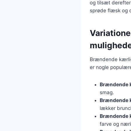
og tilsæt derefte
sprøde flæsk og 
Variation
mulighed
Brændende kærligh
er nogle populære
Brændende 
smag.
Brændende 
lækker brunc
Brændende k
farve og nær