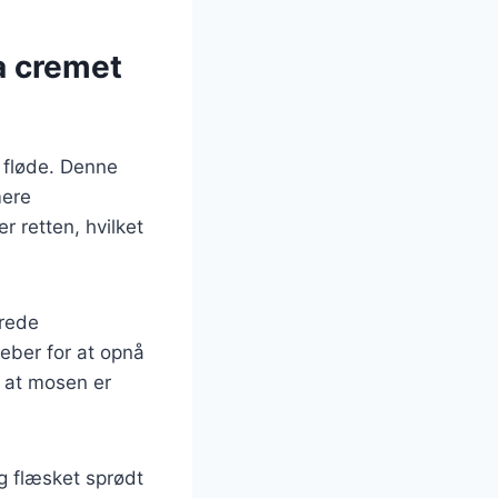
a cremet
 fløde. Denne
mere
r retten, hvilket
erede
peber for at opnå
, at mosen er
eg flæsket sprødt