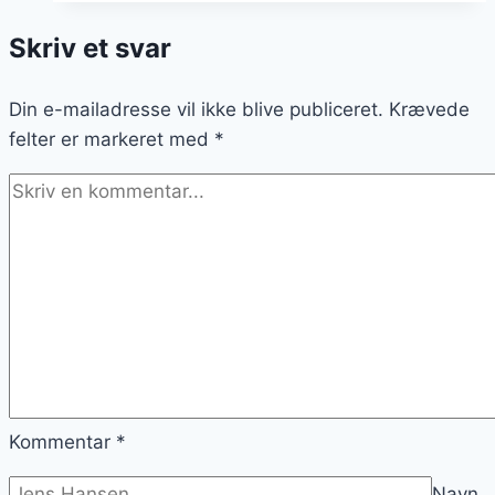
flæsk:
Skriv et svar
En
lækker
Din e-mailadresse vil ikke blive publiceret.
variant
Krævede
felter er markeret med
*
Kommentar
*
Navn