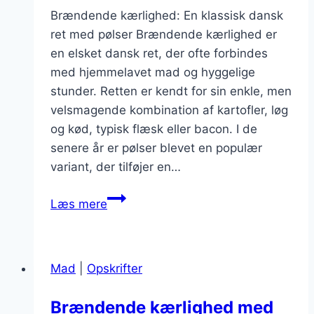
Brændende kærlighed: En klassisk dansk
ret med pølser Brændende kærlighed er
en elsket dansk ret, der ofte forbindes
med hjemmelavet mad og hyggelige
stunder. Retten er kendt for sin enkle, men
velsmagende kombination af kartofler, løg
og kød, typisk flæsk eller bacon. I de
senere år er pølser blevet en populær
variant, der tilføjer en…
Brændende
Læs mere
kærlighed
med
pølser
Mad
|
Opskrifter
som
fastfood
Brændende kærlighed med