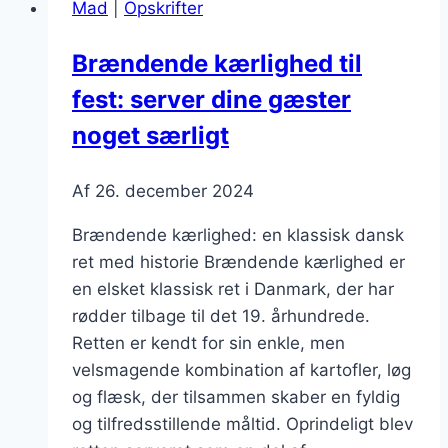
Mad
|
Opskrifter
æg
og
Brændende kærlighed til
kartoffelmos
fest: server dine gæster
noget særligt
Af
26. december 2024
Brændende kærlighed: en klassisk dansk
ret med historie Brændende kærlighed er
en elsket klassisk ret i Danmark, der har
rødder tilbage til det 19. århundrede.
Retten er kendt for sin enkle, men
velsmagende kombination af kartofler, løg
og flæsk, der tilsammen skaber en fyldig
og tilfredsstillende måltid. Oprindeligt blev