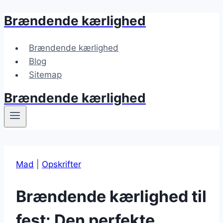
Brændende kærlighed
Fortsæt
til
indhold
Brændende kærlighed
Blog
Sitemap
Brændende kærlighed
Mad
|
Opskrifter
Brændende kærlighed til
fest: Den perfekte