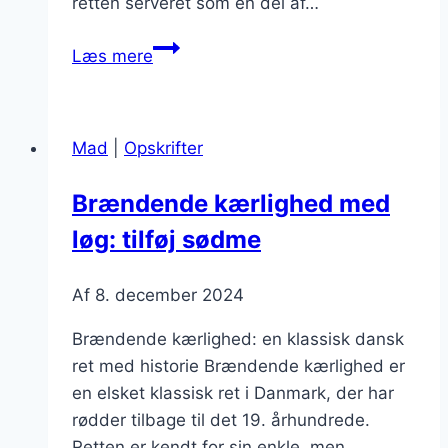
retten serveret som en del af…
Brændende
Læs mere
kærlighed
til
fest:
Mad
|
Opskrifter
server
dine
Brændende kærlighed med
gæster
løg: tilføj sødme
noget
særligt
Af
8. december 2024
Brændende kærlighed: en klassisk dansk
ret med historie Brændende kærlighed er
en elsket klassisk ret i Danmark, der har
rødder tilbage til det 19. århundrede.
Retten er kendt for sin enkle, men