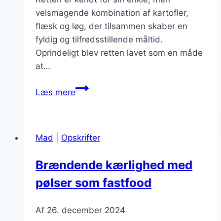
velsmagende kombination af kartofler,
flæsk og løg, der tilsammen skaber en
fyldig og tilfredsstillende måltid.
Oprindeligt blev retten lavet som en måde
at…
Brændende
Læs mere
kærlighed
med
løg:
Mad
|
Opskrifter
tilføj
sødme
Brændende kærlighed med
pølser som fastfood
Af
26. december 2024