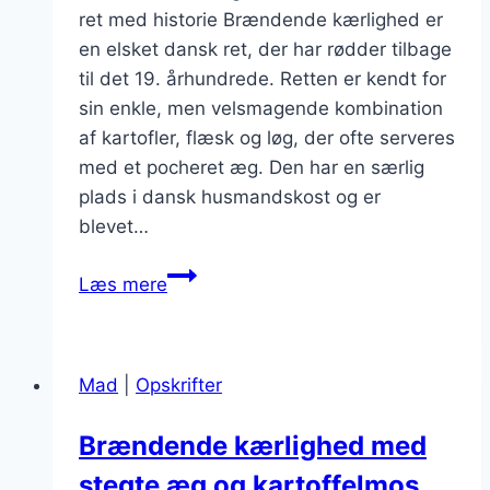
ret med historie Brændende kærlighed er
en elsket dansk ret, der har rødder tilbage
til det 19. århundrede. Retten er kendt for
sin enkle, men velsmagende kombination
af kartofler, flæsk og løg, der ofte serveres
med et pocheret æg. Den har en særlig
plads i dansk husmandskost og er
blevet…
Brændende
Læs mere
kærlighed
med
sennep
Mad
|
Opskrifter
der
giver
Brændende kærlighed med
ekstra
stegte æg og kartoffelmos
smag