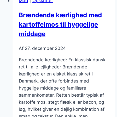
Mad
|
Opskrifter
For
den
Brændende kærlighed med
gode
kartoffelmos til hyggelige
smag
middage
Af
27. december 2024
Brændende kærlighed: En klassisk dansk
ret til alle lejligheder Brændende
kærlighed er en elsket klassisk ret i
Danmark, der ofte forbindes med
hyggelige middage og familiære
sammenkomster. Retten består typisk af
kartoffelmos, stegt flæsk eller bacon, og
løg, hvilket giver en dejlig kombination af
smag og tekstur. Den enkle, men