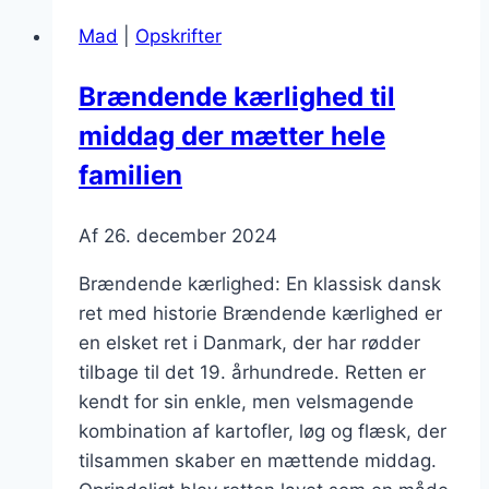
peber
Mad
|
Opskrifter
for
en
Brændende kærlighed til
spicy
middag der mætter hele
vri
familien
Af
26. december 2024
Brændende kærlighed: En klassisk dansk
ret med historie Brændende kærlighed er
en elsket ret i Danmark, der har rødder
tilbage til det 19. århundrede. Retten er
kendt for sin enkle, men velsmagende
kombination af kartofler, løg og flæsk, der
tilsammen skaber en mættende middag.