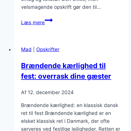
velsmagende opskrift gør den til…
Brændende
Læs mere
kærlighed
med
kartoffelmos
Mad
|
Opskrifter
til
hyggelige
Brændende kærlighed til
middage
fest: overrask dine gæster
Af
12. december 2024
Brændende kærlighed: en klassisk dansk
ret til fest Brændende kærlighed er en
elsket klassisk ret i Danmark, der ofte
serveres ved festlige lejligheder. Retten er