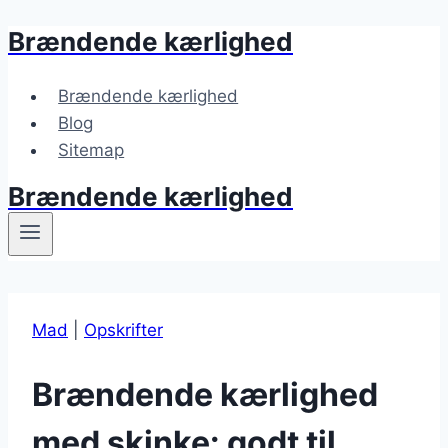
Brændende kærlighed
Fortsæt
til
indhold
Brændende kærlighed
Blog
Sitemap
Brændende kærlighed
Mad
|
Opskrifter
Brændende kærlighed
med skinke: godt til