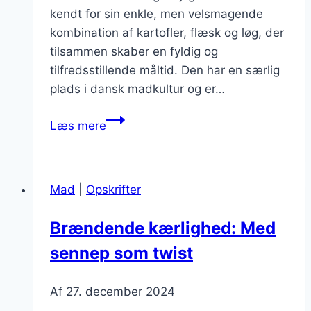
kendt for sin enkle, men velsmagende
kombination af kartofler, flæsk og løg, der
tilsammen skaber en fyldig og
tilfredsstillende måltid. Den har en særlig
plads i dansk madkultur og er…
Brændende
Læs mere
kærlighed
til
fest:
Mad
|
Opskrifter
overrask
dine
Brændende kærlighed: Med
gæster
sennep som twist
Af
27. december 2024