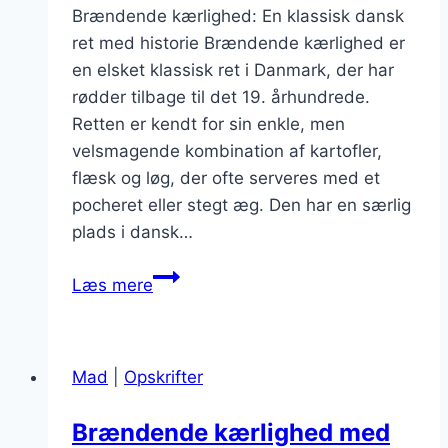
Brændende kærlighed: En klassisk dansk
ret med historie Brændende kærlighed er
en elsket klassisk ret i Danmark, der har
rødder tilbage til det 19. århundrede.
Retten er kendt for sin enkle, men
velsmagende kombination af kartofler,
flæsk og løg, der ofte serveres med et
pocheret eller stegt æg. Den har en særlig
plads i dansk…
Brændende
Læs mere
kærlighed:
Med
sennep
Mad
|
Opskrifter
som
twist
Brændende kærlighed med