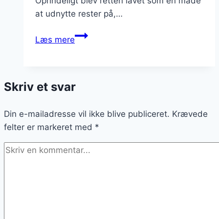
Oprindeligt blev retten lavet som en måde
at udnytte rester på,…
Brændende
Læs mere
kærlighed
til
middag
Skriv et svar
der
mætter
Din e-mailadresse vil ikke blive publiceret.
hele
Krævede
felter er markeret med
familien
*