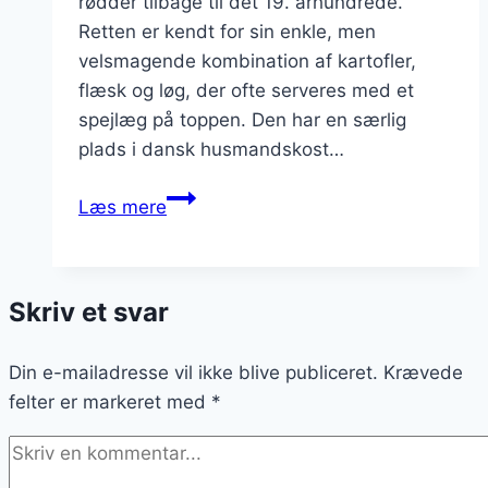
rødder tilbage til det 19. århundrede.
Retten er kendt for sin enkle, men
velsmagende kombination af kartofler,
flæsk og løg, der ofte serveres med et
spejlæg på toppen. Den har en særlig
plads i dansk husmandskost…
Brændende
Læs mere
kærlighed
med
persille:
Skriv et svar
Tips
til
Din e-mailadresse vil ikke blive publiceret.
friske
Krævede
felter er markeret med
krydderurter
*