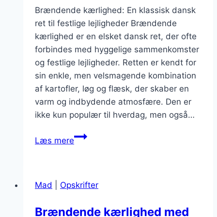
Brændende kærlighed: En klassisk dansk
ret til festlige lejligheder Brændende
kærlighed er en elsket dansk ret, der ofte
forbindes med hyggelige sammenkomster
og festlige lejligheder. Retten er kendt for
sin enkle, men velsmagende kombination
af kartofler, løg og flæsk, der skaber en
varm og indbydende atmosfære. Den er
ikke kun populær til hverdag, men også…
Brændende
Læs mere
kærlighed
til
nytår:
Mad
|
Opskrifter
Skab
en
Brændende kærlighed med
festlig