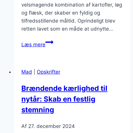
velsmagende kombination af kartofler, løg
og flæsk, der skaber en fyldig og
tilfredsstillende måltid. Oprindeligt blev
retten lavet som en måde at udnytte…
Brændende
Læs mere
kærlighed
i
lækre
Mad
|
Opskrifter
variationer
Brændende kærlighed til
nytår: Skab en festlig
stemning
Af
27. december 2024