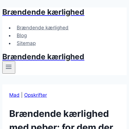
Brændende kærlighed
Fortsæt
til
indhold
Brændende kærlighed
Blog
Sitemap
Brændende kærlighed
Mad
|
Opskrifter
Brændende kærlighed
med peber: for dem der