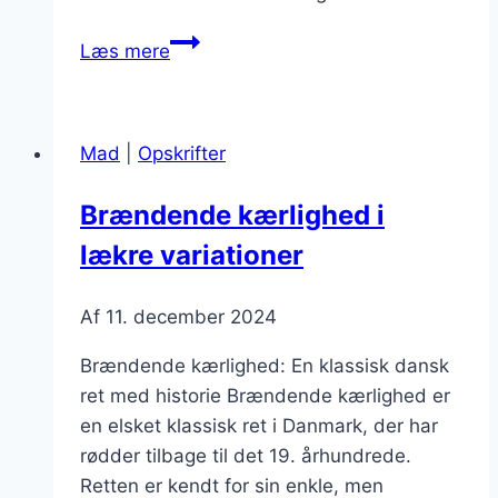
Brændende
Læs mere
kærlighed
med
kartofler
Mad
|
Opskrifter
til
maden
Brændende kærlighed i
lækre variationer
Af
11. december 2024
Brændende kærlighed: En klassisk dansk
ret med historie Brændende kærlighed er
en elsket klassisk ret i Danmark, der har
rødder tilbage til det 19. århundrede.
Retten er kendt for sin enkle, men