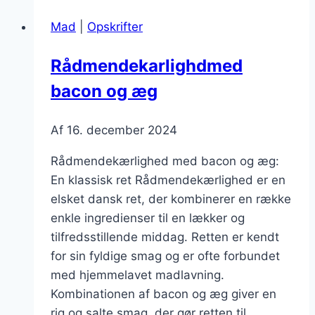
flæsk
Mad
|
Opskrifter
til
fest
Rådmendekarlighdmed
bacon og æg
Af
16. december 2024
Rådmendekærlighed med bacon og æg:
En klassisk ret Rådmendekærlighed er en
elsket dansk ret, der kombinerer en række
enkle ingredienser til en lækker og
tilfredsstillende middag. Retten er kendt
for sin fyldige smag og er ofte forbundet
med hjemmelavet madlavning.
Kombinationen af bacon og æg giver en
rig og salte smag, der gør retten til…