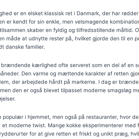
ed er en elsket klassisk ret i Danmark, der har rødder t
n er kendt for sin enkle, men velsmagende kombination 
tilsammen skaber en fyldig og tilfredsstillende måltid. O
en måde at udnytte rester på, hvilket gjorde den til en 
t danske familier.
v brændende kærlighed ofte serveret som en del af en s
måneder. Den varme og mættende karakter af retten gjord
l dem, der arbejdede hårdt på markerne. I dag er brænd
, men den er også blevet tilpasset moderne smagsløg me
øjelser.
n populær i hjemmet, men også på restauranter, hvor de
et moderne twist. Mange kokke eksperimenterer med fo
ydderurter for at give retten et friskt og unikt præg, hvil