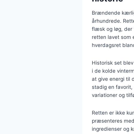
Brændende kærligh
århundrede. Rette
flæsk og løg, der 
retten lavet som 
hverdagsret bland
Historisk set ble
i de kolde vinter
at give energi ti
stadig en favorit
variationer og tilf
Retten er ikke ku
præsenteres med 
ingredienser og kr