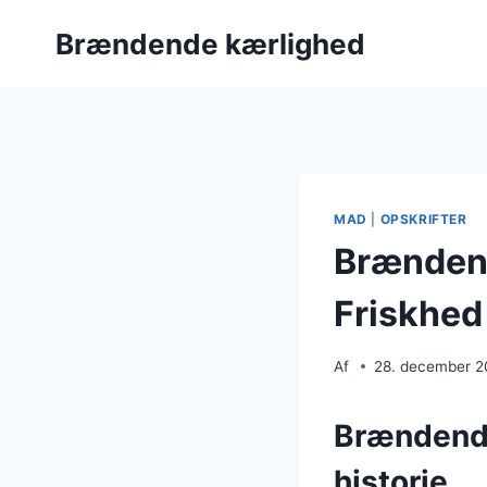
Fortsæt
Brændende kærlighed
til
indhold
MAD
|
OPSKRIFTER
Brændend
Friskhed 
Af
28. december 
Brændende
historie