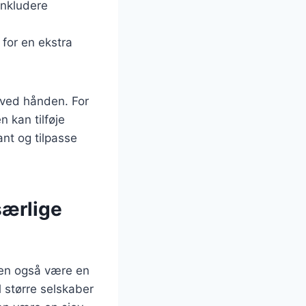
inkludere
for en ekstra
 ved hånden. For
 kan tilføje
ant og tilpasse
særlige
en også være en
l større selskaber