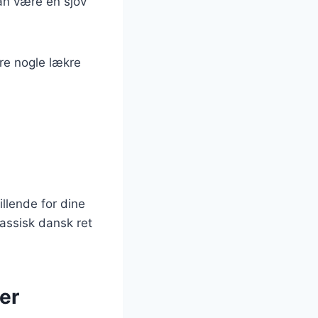
kan være en sjov
re nogle lækre
illende for dine
assisk dansk ret
er