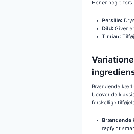
Her er nogle fors
Persille
: Dry
Dild
: Giver e
Timian
: Tilf
Variation
ingredien
Brændende kærligh
Udover de klassi
forskellige tilføj
Brændende 
røgfyldt sma