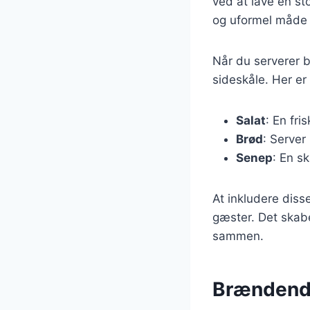
ved at lave en st
og uformel måde 
Når du serverer b
sideskåle. Her er
Salat
: En fri
Brød
: Server
Senep
: En s
At inkludere diss
gæster. Det skabe
sammen.
Brændende 