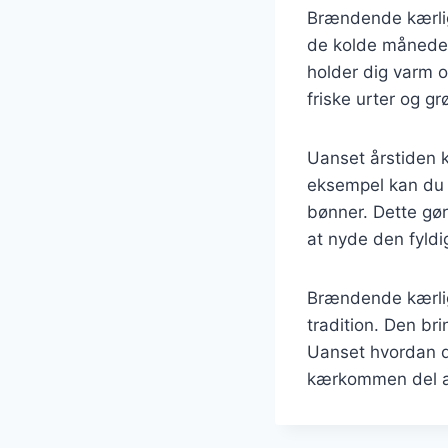
Brændende kærligh
de kolde måneder.
holder dig varm o
friske urter og gr
Uanset årstiden k
eksempel kan du 
bønner. Dette gør
at nyde den fyld
Brændende kærlig
tradition. Den br
Uanset hvordan d
kærkommen del a