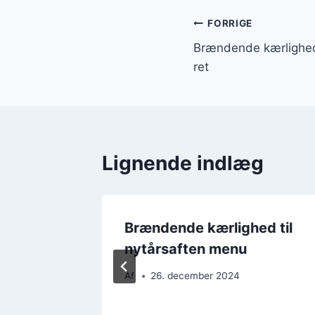
Indlægsnavi
FORRIGE
Brændende kærlighed
ret
Lignende indlæg
hed
Brændende kærlighed til
 Gør
nytårsaften menu
Af
26. december 2024