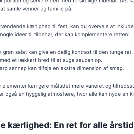
or portion og servere den med forskellige tilbehør. Det 
at samle venner og familie på.
rændende kærlighed til fest, kan du overveje at inklude
 nogle ideer til tilbehør, der kan komplementere retten:
sk grøn salat kan give en dejlig kontrast til den tunge ret.
 med et lækkert brød til at suge saucen op.
karp sennep kan tilføje en ekstra dimension af smag.
e elementer kan gøre måltidet mere varieret og tilfredsst
r også en hyggelig atmosfære, hvor alle kan nyde en kl
kærlighed: En ret for alle årstid