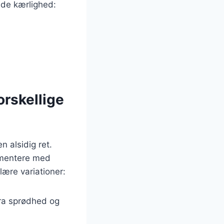
nde kærlighed:
rskellige
 alsidig ret.
rimentere med
lære variationer:
tra sprødhed og