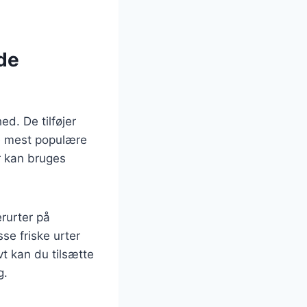
de
ed. De tilføjer
de mest populære
er kan bruges
rurter på
se friske urter
vt kan du tilsætte
g.