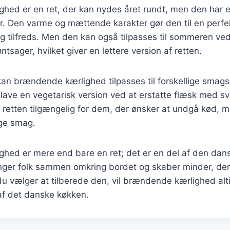
ed er en ret, der kan nydes året rundt, men den har en
 Den varme og mættende karakter gør den til en perfekt
g tilfreds. Men den kan også tilpasses til sommeren ved
øntsager, hvilket giver en lettere version af retten.
an brændende kærlighed tilpasses til forskellige smags
lave en vegetarisk version ved at erstatte flæsk med s
 retten tilgængelig for dem, der ønsker at undgå kød, 
ige smag.
hed er mere end bare en ret; det er en del af den dans
inger folk sammen omkring bordet og skaber minder, der
u vælger at tilberede den, vil brændende kærlighed alt
f det danske køkken.