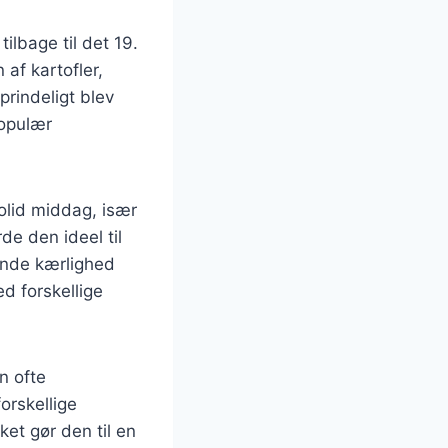
ilbage til det 19.
af kartofler,
prindeligt blev
populær
olid middag, især
e den ideel til
ende kærlighed
d forskellige
n ofte
rskellige
ket gør den til en