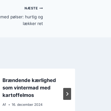
NÆSTE
ed pølser: hurtig og
lækker ret
Brændende kærlighed
Brænde
som vintermad med
med flæ
kartoffelmos
weeke
Af
16. december 2024
Af
27. 