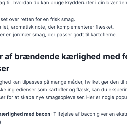
lag til, hvordan du kan bruge krydderurter i din brænde
sset over retten for en frisk smag.
n let, aromatisk note, der komplementerer flæsket.
øjer en jordnær smag, der passer godt til kartoflerne.
er af brændende kærlighed med fo
ser
ed kan tilpasses på mange måder, hvilket gør den til en
ske ingredienser som kartofler og flæsk, kan du ekspe
elser for at skabe nye smagsoplevelser. Her er nogle popu
kærlighed med bacon
: Tilføjelse af bacon giver en eks
g.