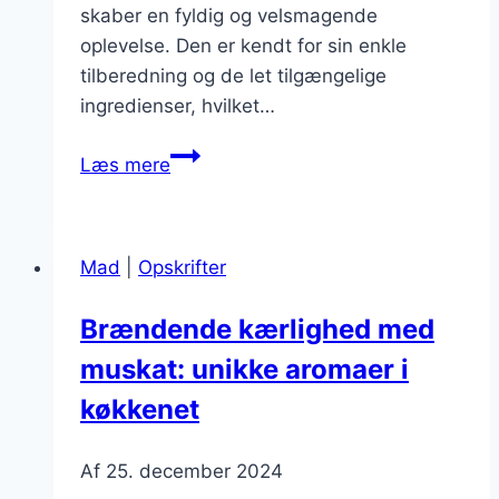
skaber en fyldig og velsmagende
oplevelse. Den er kendt for sin enkle
tilberedning og de let tilgængelige
ingredienser, hvilket…
Brændende
Læs mere
kærlighed
med
svinekød
Mad
|
Opskrifter
og
perlespeltsalat
Brændende kærlighed med
muskat: unikke aromaer i
køkkenet
Af
25. december 2024