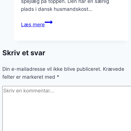
spejlæg på toppen. Den har en særlig
plads i dansk husmandskost…
Brændende
Læs mere
kærlighed
med
persille:
Skriv et svar
friskt
og
Din e-mailadresse vil ikke blive publiceret.
velsmagende
Krævede
felter er markeret med
*