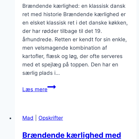
Brændende kærlighed: en klassisk dansk
ret med historie Brændende kærlighed er
en elsket klassisk ret i det danske køkken,
der har rødder tilbage til det 19.
århundrede. Retten er kendt for sin enkle,
men velsmagende kombination af
kartofler, flæsk og løg, der ofte serveres
med et spejlæg på toppen. Den har en
særlig plads i…
Brændende
Læs mere
kærlighed
med
muskat:
Mad
|
Opskrifter
unikke
aromaer
Brændende kærlighed med
i