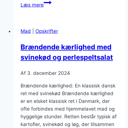
Brændende
Læs mere
kærlighed
med
bacon
Mad
|
Opskrifter
og
kartofler
Brændende kærlighed med
i
svinekød og perlespeltsalat
sennep
Af
3. december 2024
Brændende kærlighed: En klassisk dansk
ret med svinekød Brændende kærlighed
er en elsket klassisk ret i Danmark, der
ofte forbindes med hjemmelavet mad og
hyggelige stunder. Retten består typisk af
kartofler, svinekød og løg, der tilsammen