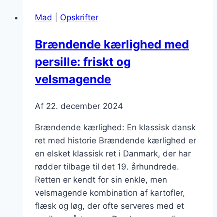
rødløg
Mad
|
Opskrifter
for
en
Brændende kærlighed med
sødere
persille: friskt og
smag
velsmagende
Af
22. december 2024
Brændende kærlighed: En klassisk dansk
ret med historie Brændende kærlighed er
en elsket klassisk ret i Danmark, der har
rødder tilbage til det 19. århundrede.
Retten er kendt for sin enkle, men
velsmagende kombination af kartofler,
flæsk og løg, der ofte serveres med et