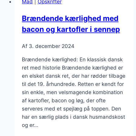
Mad
|
Opskrifter
En
sund
Brændende kærlighed med
variation
bacon og kartofler i sennep
Af
3. december 2024
Brændende kærlighed: En klassisk dansk
ret med historie Brændende kærlighed er
en elsket dansk ret, der har rødder tilbage
til det 19. århundrede. Retten er kendt for
sin enkle, men velsmagende kombination
af kartofler, bacon og løg, der ofte
serveres med et spejlæg på toppen. Den
har en særlig plads i dansk husmandskost
og er…