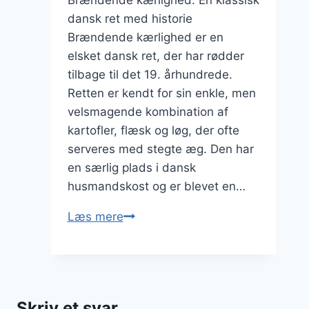
Brændende kærlighed: En klassisk
dansk ret med historie
Brændende kærlighed er en
elsket dansk ret, der har rødder
tilbage til det 19. århundrede.
Retten er kendt for sin enkle, men
velsmagende kombination af
kartofler, flæsk og løg, der ofte
serveres med stegte æg. Den har
en særlig plads i dansk
husmandskost og er blevet en…
Brændende
Læs mere
kærlighed
med
stegte
æg
Skriv et svar