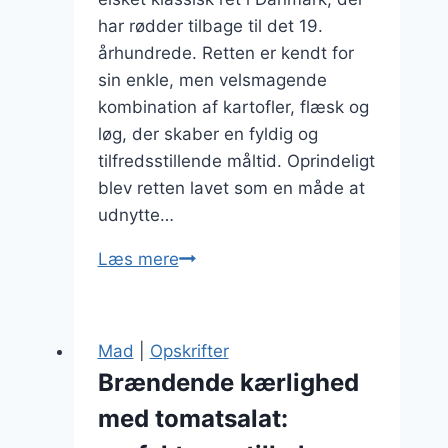
har rødder tilbage til det 19.
århundrede. Retten er kendt for
sin enkle, men velsmagende
kombination af kartofler, flæsk og
løg, der skaber en fyldig og
tilfredsstillende måltid. Oprindeligt
blev retten lavet som en måde at
udnytte…
Brændende
Læs mere
kærlighed
med
løg:
Mad
|
Opskrifter
Tilføj
Brændende kærlighed
ekstra
med tomatsalat:
smag