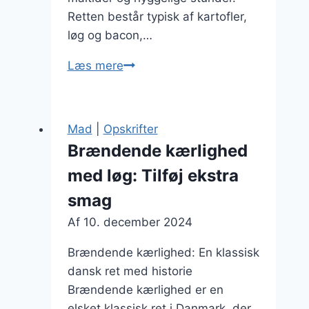
Retten består typisk af kartofler,
løg og bacon,…
Brændende
Læs mere
kærlighed
som
vintermad:
Mad
|
Opskrifter
varm
Brændende kærlighed
din
med løg: Tilføj ekstra
sjæl
op
smag
Af
10. december 2024
Brændende kærlighed: En klassisk
dansk ret med historie
Brændende kærlighed er en
elsket klassisk ret i Danmark, der