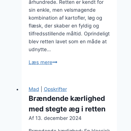
århundrede. Retten er kendt for
sin enkle, men velsmagende
kombination af kartofler, løg og
flæsk, der skaber en fyldig og
tilfredsstillende måltid. Oprindeligt
blev retten lavet som en måde at
udnytte…
Brændende
Læs mere
kærlighed
med
dild:
Mad
|
Opskrifter
unik
Brændende kærlighed
smag
med stegte æg i retten
Af
13. december 2024