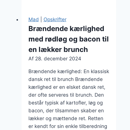
kærlighed
med
tomatsalat:
Mad
|
Opskrifter
perfekt
Brændende kærlighed
som
med rødløg og bacon til
tilbehør
en lækker brunch
Af
28. december 2024
Brændende kærlighed: En klassisk
dansk ret til brunch Brændende
kærlighed er en elsket dansk ret,
der ofte serveres til brunch. Den
består typisk af kartofler, løg og
bacon, der tilsammen skaber en
lækker og mættende ret. Retten
er kendt for sin enkle tilberedning