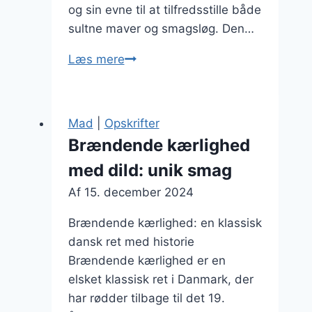
og sin evne til at tilfredsstille både
sultne maver og smagsløg. Den…
Brændende
Læs mere
kærlighed
med
rødløg
Mad
|
Opskrifter
og
Brændende kærlighed
bacon
med dild: unik smag
til
en
Af
15. december 2024
lækker
Brændende kærlighed: en klassisk
brunch
dansk ret med historie
Brændende kærlighed er en
elsket klassisk ret i Danmark, der
har rødder tilbage til det 19.