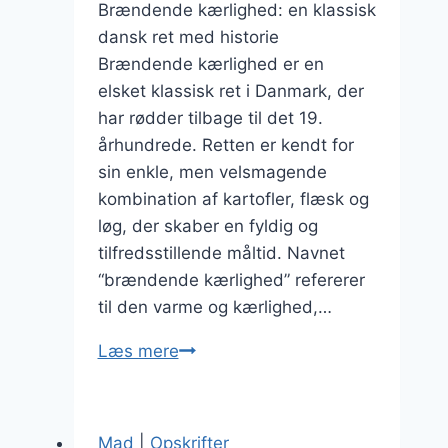
Brændende kærlighed: en klassisk
dansk ret med historie
Brændende kærlighed er en
elsket klassisk ret i Danmark, der
har rødder tilbage til det 19.
århundrede. Retten er kendt for
sin enkle, men velsmagende
kombination af kartofler, flæsk og
løg, der skaber en fyldig og
tilfredsstillende måltid. Navnet
“brændende kærlighed” refererer
til den varme og kærlighed,…
Brændende
Læs mere
kærlighed
med
persille:
Mad
|
Opskrifter