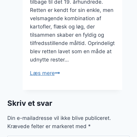
tilbage til det 19. århundrede.
Retten er kendt for sin enkle, men
velsmagende kombination af
kartofler, flæsk og løg, der
tilsammen skaber en fyldig og
tilfredsstillende måltid. Oprindeligt
blev retten lavet som en måde at
udnytte rester…
Brændende
Læs mere
kærlighed
til
børnevenlig
Skriv et svar
dessert
Din e-mailadresse vil ikke blive publiceret.
Krævede felter er markeret med
*