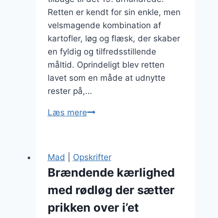
Retten er kendt for sin enkle, men
velsmagende kombination af
kartofler, løg og flæsk, der skaber
en fyldig og tilfredsstillende
måltid. Oprindeligt blev retten
lavet som en måde at udnytte
rester på,…
Brændende
Læs mere
kærlighed
til
fest:
Mad
|
Opskrifter
skab
Brændende kærlighed
festlig
med rødløg der sætter
stemning
prikken over i’et