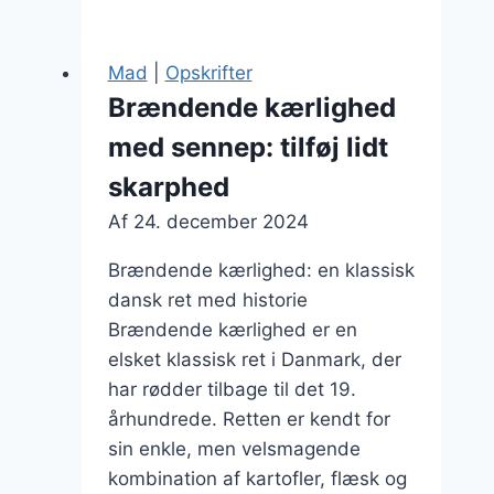
kærlighed
med
rødløg
Mad
|
Opskrifter
der
Brændende kærlighed
sætter
med sennep: tilføj lidt
prikken
over
skarphed
i’et
Af
24. december 2024
Brændende kærlighed: en klassisk
dansk ret med historie
Brændende kærlighed er en
elsket klassisk ret i Danmark, der
har rødder tilbage til det 19.
århundrede. Retten er kendt for
sin enkle, men velsmagende
kombination af kartofler, flæsk og