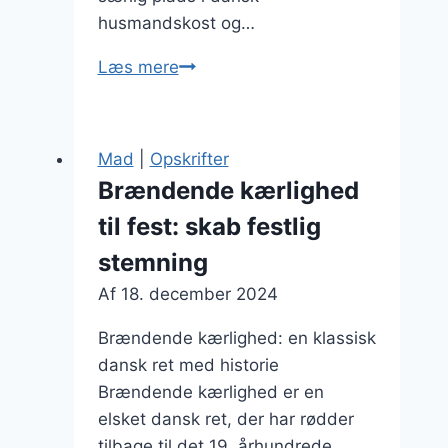
husmandskost og…
Brændende
Læs mere
kærlighed
til
middag:
Mad
|
Opskrifter
hurtig
Brændende kærlighed
og
til fest: skab festlig
velsmagende
ret
stemning
Af
18. december 2024
Brændende kærlighed: en klassisk
dansk ret med historie
Brændende kærlighed er en
elsket dansk ret, der har rødder
tilbage til det 19. århundrede.