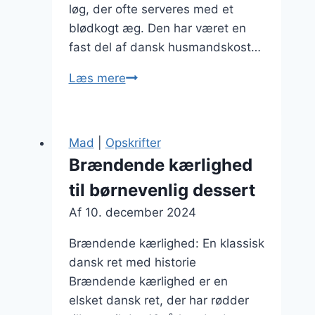
løg, der ofte serveres med et
blødkogt æg. Den har været en
fast del af dansk husmandskost…
Brændende
Læs mere
kærlighed
med
sennep:
Mad
|
Opskrifter
tilføj
Brændende kærlighed
lidt
til børnevenlig dessert
skarphed
Af
10. december 2024
Brændende kærlighed: En klassisk
dansk ret med historie
Brændende kærlighed er en
elsket dansk ret, der har rødder