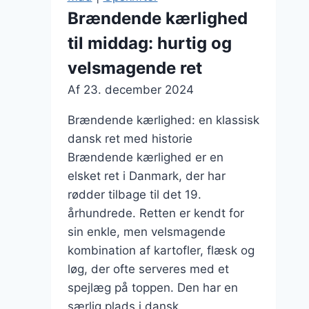
friske
Brændende kærlighed
urter
til middag: hurtig og
tilføjer
liv
velsmagende ret
Af
23. december 2024
Brændende kærlighed: en klassisk
dansk ret med historie
Brændende kærlighed er en
elsket ret i Danmark, der har
rødder tilbage til det 19.
århundrede. Retten er kendt for
sin enkle, men velsmagende
kombination af kartofler, flæsk og
løg, der ofte serveres med et
spejlæg på toppen. Den har en
særlig plads i dansk