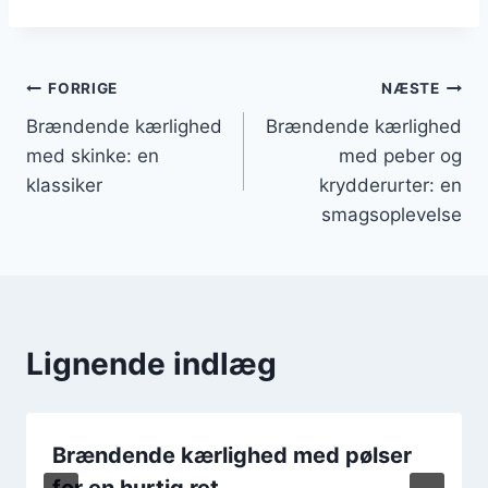
Indlægsnavigation
FORRIGE
NÆSTE
Brændende kærlighed
Brændende kærlighed
med skinke: en
med peber og
klassiker
krydderurter: en
smagsoplevelse
Lignende indlæg
Brændende kærlighed med pølser
for en hurtig ret