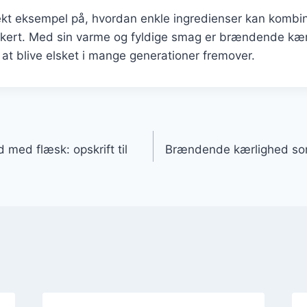
ekt eksempel på, hvordan enkle ingredienser kan kombin
ækkert. Med sin varme og fyldige smag er brændende kærl
 at blive elsket i mange generationer fremover.
gation
med flæsk: opskrift til
Brændende kærlighed so