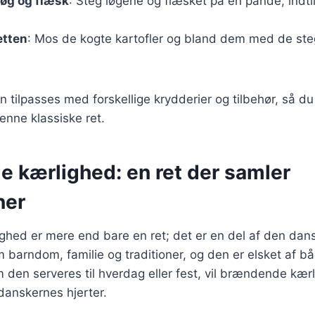
løg og flæsk
: Steg løgene og flæsket på en pande, indti
etten
: Mos de kogte kartofler og bland dem med de steg
n tilpasses med forskellige krydderier og tilbehør, så d
enne klassiske ret.
 kærlighed: en ret der samler
ner
hed er mere end bare en ret; det er en del af den dans
 barndom, familie og traditioner, og den er elsket af 
den serveres til hverdag eller fest, vil brændende kærl
 danskernes hjerter.