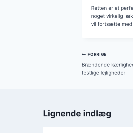
Retten er et perf
noget virkelig l
vil fortsætte med
Indlægsnavi
FORRIGE
Brændende kærlighed 
festlige lejligheder
Lignende indlæg