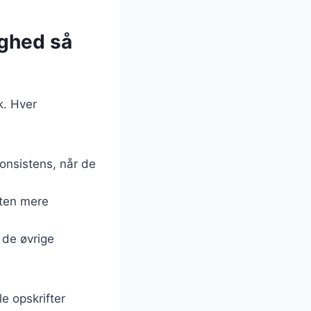
ighed så
k. Hver
onsistens, når de
tten mere
 de øvrige
e opskrifter