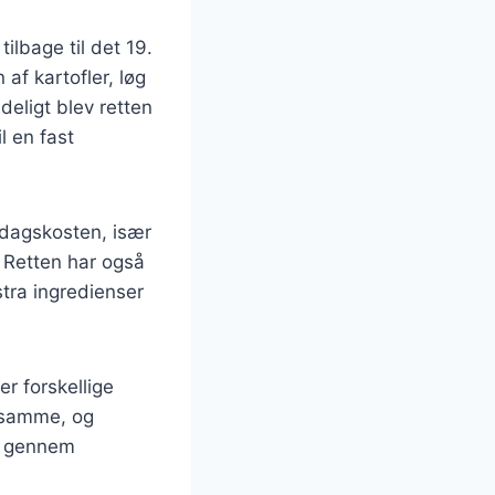
ilbage til det 19.
af kartofler, løg
deligt blev retten
l en fast
rdagskosten, især
 Retten har også
stra ingredienser
r forskellige
 samme, og
et gennem