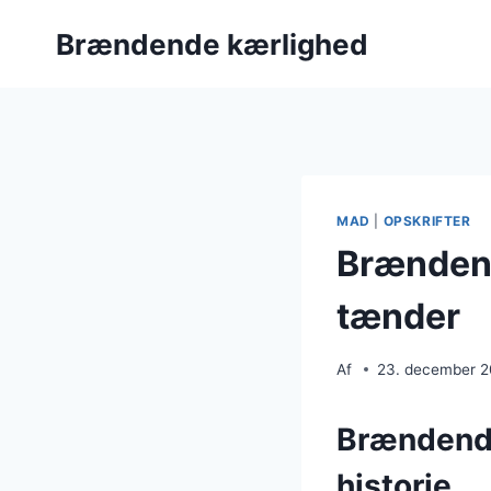
Fortsæt
Brændende kærlighed
til
indhold
MAD
|
OPSKRIFTER
Brændend
tænder
Af
23. december 
Brændende
historie