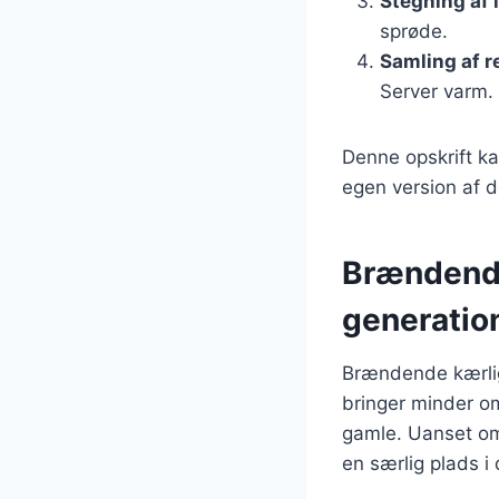
Stegning af 
sprøde.
Samling af r
Server varm.
Denne opskrift ka
egen version af d
Brændende
generatio
Brændende kærlig
bringer minder om
gamle. Uanset om 
en særlig plads i