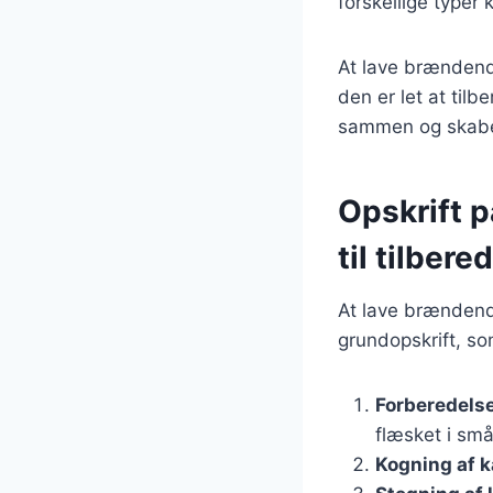
forskellige typer 
At lave brændend
den er let at tilb
sammen og skabe
Opskrift 
til tilbere
At lave brændende
grundopskrift, so
Forberedelse
flæsket i små
Kogning af k