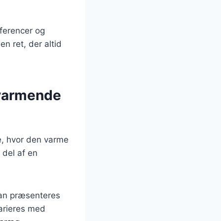
æferencer og
n ret, der altid
varmende
, hvor den varme
 del af en
 kan præsenteres
varieres med