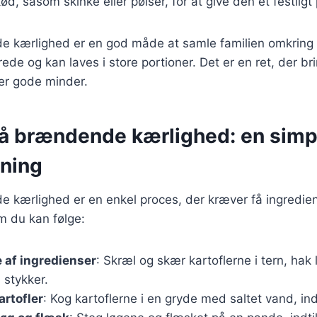
kød, såsom skinke eller pølser, for at give den et festligt
e kærlighed er en god måde at samle familien omkring 
erede og kan laves i store portioner. Det er en ret, der br
r gode minder.
på brændende kærlighed: en simp
dning
 kærlighed er en enkel proces, der kræver få ingredien
m du kan følge:
 af ingredienser
: Skræl og skær kartoflerne i tern, ha
 stykker.
artofler
: Kog kartoflerne i en gryde med saltet vand, ind