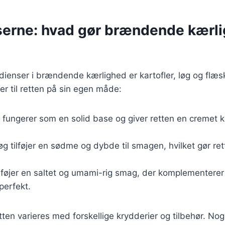
serne: hvad gør brændende kærl
ienser i brændende kærlighed er kartofler, løg og flæs
er til retten på sin egen måde:
e fungerer som en solid base og giver retten en cremet k
løg tilføjer en sødme og dybde til smagen, hvilket gør re
tilføjer en saltet og umami-rig smag, der komplementerer
perfekt.
ten varieres med forskellige krydderier og tilbehør. Nogl