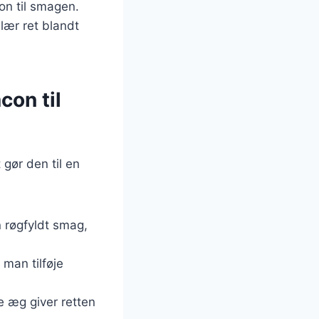
on til smagen.
lær ret blandt
con til
gør den til en
n røgfyldt smag,
 man tilføje
e æg giver retten