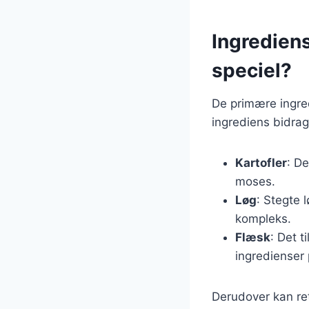
Ingredien
speciel?
De primære ingred
ingrediens bidrag
Kartofler
: D
moses.
Løg
: Stegte 
kompleks.
Flæsk
: Det 
ingredienser 
Derudover kan ret