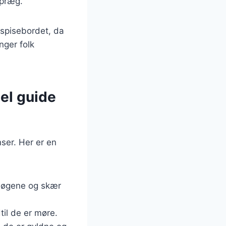
 præg.
spisebordet, da
inger folk
el guide
ser. Her er en
k løgene og skær
til de er møre.