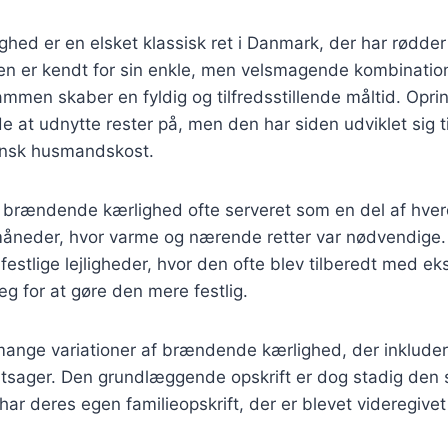
ed er en elsket klassisk ret i Danmark, der har rødder t
n er kendt for sin enkle, men velsmagende kombination 
ammen skaber en fyldig og tilfredsstillende måltid. Oprin
 at udnytte rester på, men den har siden udviklet sig ti
ansk husmandskost.
ev brændende kærlighed ofte serveret som en del af hve
rmåneder, hvor varme og nærende retter var nødvendige.
festlige lejligheder, hvor den ofte blev tilberedt med ek
g for at gøre den mere festlig.
mange variationer af brændende kærlighed, der inkludere
ntsager. Den grundlæggende opskrift er dog stadig den
ar deres egen familieopskrift, der er blevet videregiv