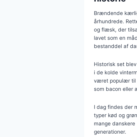
Brændende kærligh
århundrede. Rette
og flæsk, der tils
lavet som en måde
bestanddel af d
Historisk set bl
i de kolde vinte
været populær til 
som bacon eller æ
I dag findes der 
typer kød og grø
mange danskere h
generationer.