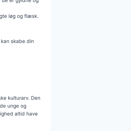
l de er gyldne og
te løg og flæsk.
u kan skabe din
ke kulturarv. Den
både unge og
ighed altid have