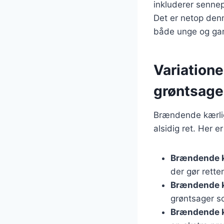
inkluderer sennep
Det er netop denn
både unge og ga
Variatione
grøntsage
Brændende kærligh
alsidig ret. Her e
Brændende 
der gør rett
Brændende k
grøntsager so
Brændende 