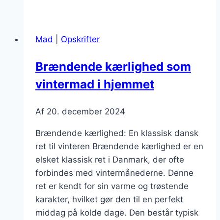
kærlighed:
med
grøntsager
Mad
|
Opskrifter
der
gør
Brændende kærlighed som
det
vintermad i hjemmet
sundt
Af
20. december 2024
Brændende kærlighed: En klassisk dansk
ret til vinteren Brændende kærlighed er en
elsket klassisk ret i Danmark, der ofte
forbindes med vintermånederne. Denne
ret er kendt for sin varme og trøstende
karakter, hvilket gør den til en perfekt
middag på kolde dage. Den består typisk