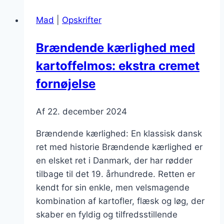
pølser
Mad
|
Opskrifter
til
hurtig
Brændende kærlighed med
madlavning
kartoffelmos: ekstra cremet
fornøjelse
Af
22. december 2024
Brændende kærlighed: En klassisk dansk
ret med historie Brændende kærlighed er
en elsket ret i Danmark, der har rødder
tilbage til det 19. århundrede. Retten er
kendt for sin enkle, men velsmagende
kombination af kartofler, flæsk og løg, der
skaber en fyldig og tilfredsstillende