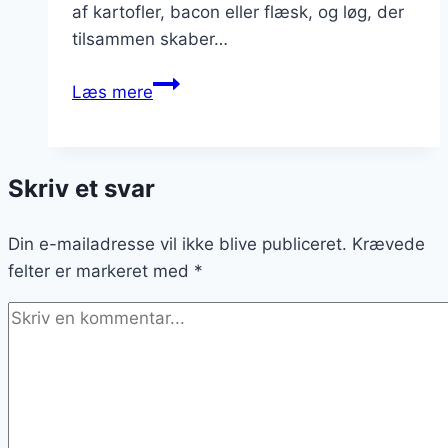
af kartofler, bacon eller flæsk, og løg, der
tilsammen skaber…
Brændende
Læs mere
kærlighed
som
vintermad
Skriv et svar
i
hjemmet
Din e-mailadresse vil ikke blive publiceret.
Krævede
felter er markeret med
*