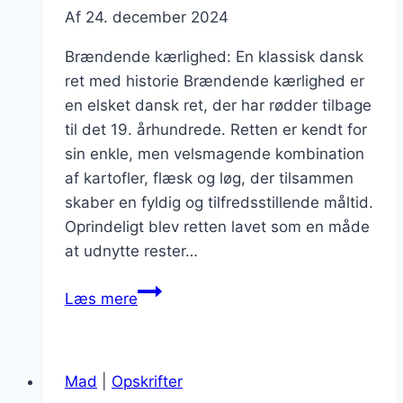
Af
24. december 2024
Brændende kærlighed: En klassisk dansk
ret med historie Brændende kærlighed er
en elsket dansk ret, der har rødder tilbage
til det 19. århundrede. Retten er kendt for
sin enkle, men velsmagende kombination
af kartofler, flæsk og løg, der tilsammen
skaber en fyldig og tilfredsstillende måltid.
Oprindeligt blev retten lavet som en måde
at udnytte rester…
Brændende
Læs mere
kærlighed
og
peber:
Mad
|
Opskrifter
Et