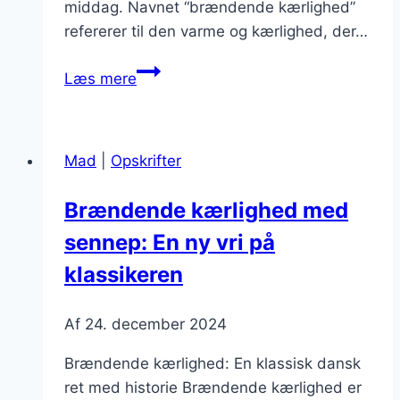
middag. Navnet “brændende kærlighed”
refererer til den varme og kærlighed, der…
Brændende
Læs mere
kærlighed
med
kartoffelmos:
Mad
|
Opskrifter
ekstra
cremet
Brændende kærlighed med
fornøjelse
sennep: En ny vri på
klassikeren
Af
24. december 2024
Brændende kærlighed: En klassisk dansk
ret med historie Brændende kærlighed er