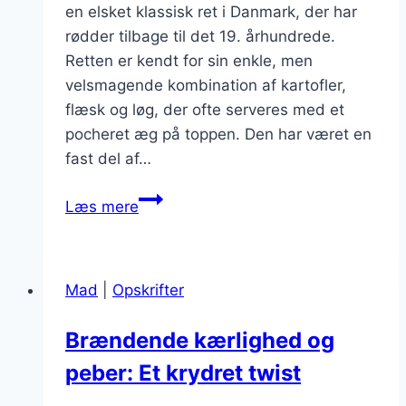
en elsket klassisk ret i Danmark, der har
rødder tilbage til det 19. århundrede.
Retten er kendt for sin enkle, men
velsmagende kombination af kartofler,
flæsk og løg, der ofte serveres med et
pocheret æg på toppen. Den har været en
fast del af…
Brændende
Læs mere
kærlighed
med
sennep:
Mad
|
Opskrifter
En
ny
Brændende kærlighed og
vri
peber: Et krydret twist
på
klassikeren