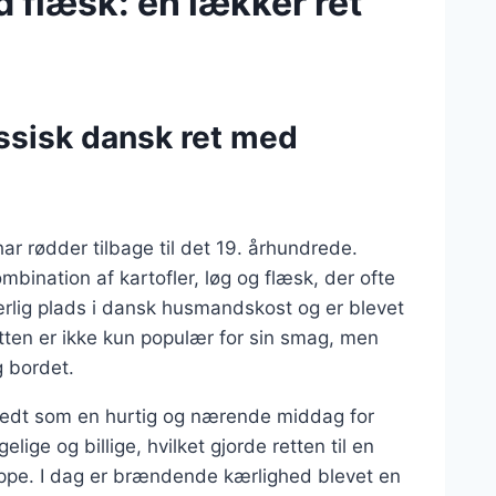
flæsk: en lækker ret
ssisk dansk ret med
r rødder tilbage til det 19. århundrede.
bination af kartofler, løg og flæsk, der ofte
rlig plads i dansk husmandskost og er blevet
tten er ikke kun populær for sin smag, men
g bordet.
eredt som en hurtig og nærende middag for
lige og billige, hvilket gjorde retten til en
nappe. I dag er brændende kærlighed blevet en