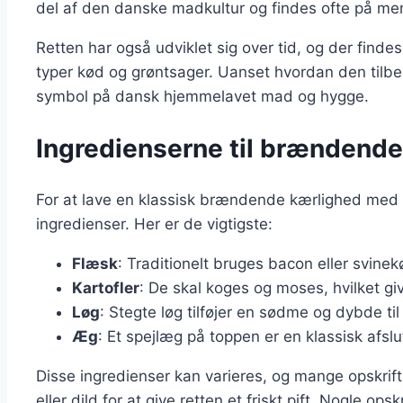
del af den danske madkultur og findes ofte på menu
Retten har også udviklet sig over tid, og der findes
typer kød og grøntsager. Uanset hvordan den tilb
symbol på dansk hjemmelavet mad og hygge.
Ingredienserne til brændend
For at lave en klassisk brændende kærlighed med
ingredienser. Her er de vigtigste:
Flæsk
: Traditionelt bruges bacon eller svinek
Kartofler
: De skal koges og moses, hvilket gi
Løg
: Stegte løg tilføjer en sødme og dybde til
Æg
: Et spejlæg på toppen er en klassisk afslut
Disse ingredienser kan varieres, og mange opskrift
eller dild for at give retten et friskt pift. Nogle opsk