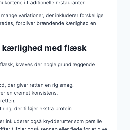
kortene i traditionelle restauranter.
 mange variationer, der inkluderer forskellige
eredes, forbliver brændende kærlighed en
e kærlighed med flæsk
 flæsk, kræves der nogle grundlæggende
ød, der giver retten en rig smag.
ver en cremet konsistens.
 retten.
ning, der tilføjer ekstra protein.
er inkluderer også krydderurter som persille
rifter tilføjer også sennep eller fløde for at give