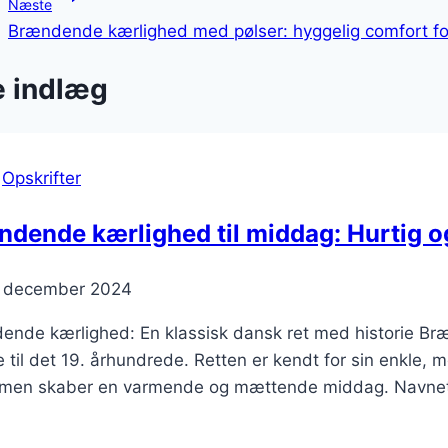
Næste
Brændende kærlighed med pølser: hyggelig comfort f
e indlæg
|
Opskrifter
dende kærlighed til middag: Hurtig og 
. december 2024
ende kærlighed: En klassisk dansk ret med historie Bræ
e til det 19. århundrede. Retten er kendt for sin enkle, m
mmen skaber en varmende og mættende middag. Navnet “