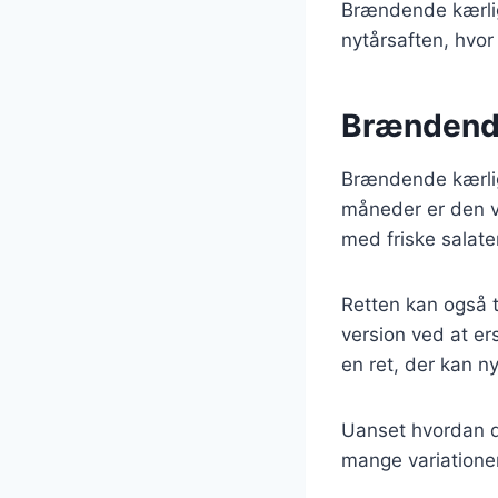
Brændende kærligh
nytårsaften, hvor
Brændende 
Brændende kærligh
måneder er den 
med friske salater
Retten kan også t
version ved at er
en ret, der kan n
Uanset hvordan d
mange variatione