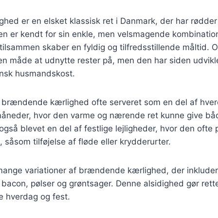
ed er en elsket klassisk ret i Danmark, der har rødder t
n er kendt for sin enkle, men velsmagende kombination 
tilsammen skaber en fyldig og tilfredsstillende måltid. O
en måde at udnytte rester på, men den har siden udviklet
ansk husmandskost.
ev brændende kærlighed ofte serveret som en del af hve
rmåneder, hvor den varme og nærende ret kunne give bå
også blevet en del af festlige lejligheder, hvor den oft
såsom tilføjelse af fløde eller krydderurter.
mange variationer af brændende kærlighed, der inkludere
bacon, pølser og grøntsager. Denne alsidighed gør rette
e hverdag og fest.