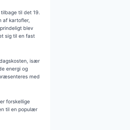
ilbage til det 19.
af kartofler,
prindeligt blev
 sig til en fast
rdagskosten, især
de energi og
e præsenteres med
r forskellige
n til en populær