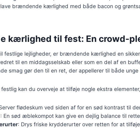
lave brændende kærlighed med både bacon og grøntsag
 kærlighed til fest: En crowd-pl
l festlige lejligheder, er brændende kærlighed en sikke
dret til en middagsselskab eller som en del af en buffe
ende smag gør den til en ret, der appellerer til både ung
 festlig kan du overveje at tilføje nogle ekstra elemente
 Server flødeskum ved siden af for en sød kontrast til den
t
: En sød æblekompot kan give en dejlig balance til rette
erurter
: Drys friske krydderurter over retten for at tilfø