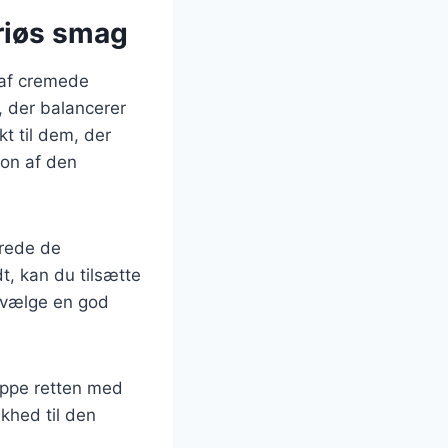
riøs smag
n af cremede
, der balancerer
t til dem, der
ion af den
erede de
t, kan du tilsætte
t vælge en god
oppe retten med
skhed til den