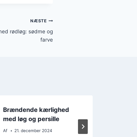
NÆSTE
ed rødløg: sødme og
farve
Brændende kærlighed
Brænden
med løg og persille
nytår m
Af
21. december 2024
Af
21. 