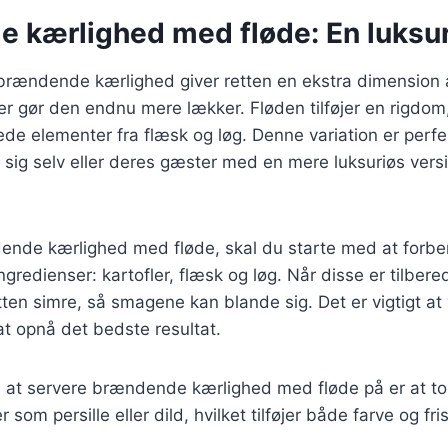
 kærlighed med fløde: En luksu
til brændende kærlighed giver retten en ekstra dimensio
r gør den endnu mere lækker. Fløden tilføjer en rigdom
ede elementer fra flæsk og løg. Denne variation er perfek
 sig selv eller deres gæster med en mere luksuriøs vers
dende kærlighed med fløde, skal du starte med at forb
redienser: kartofler, flæsk og løg. Når disse er tilbered
tten simre, så smagene kan blande sig. Det er vigtigt a
 at opnå det bedste resultat.
at servere brændende kærlighed med fløde på er at t
r som persille eller dild, hvilket tilføjer både farve og fri