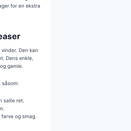
er for en ekstra
easer
r vinder. Den kan
t. Dens enkle,
e og gamle.
r, såsom:
 salte ret.
n.
je farve og smag.