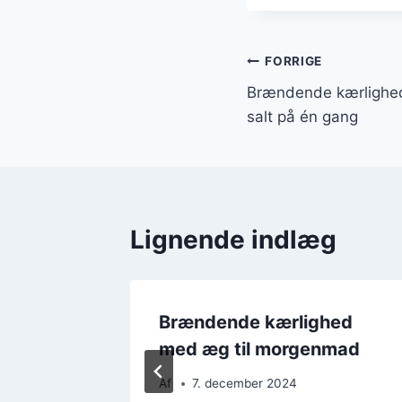
Indlægsnavi
FORRIGE
Brændende kærlighe
salt på én gang
Lignende indlæg
d til
Brændende kærlighed
med æg til morgenmad
Af
7. december 2024