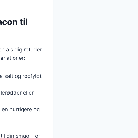
con til
 alsidig ret, der
riationer:
a salt og røgfyldt
lerødder eller
r en hurtigere og
til din smag. For