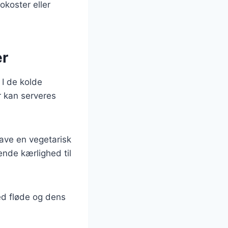
okoster eller
er
 I de kolde
 kan serveres
lave en vegetarisk
nde kærlighed til
ed fløde og dens