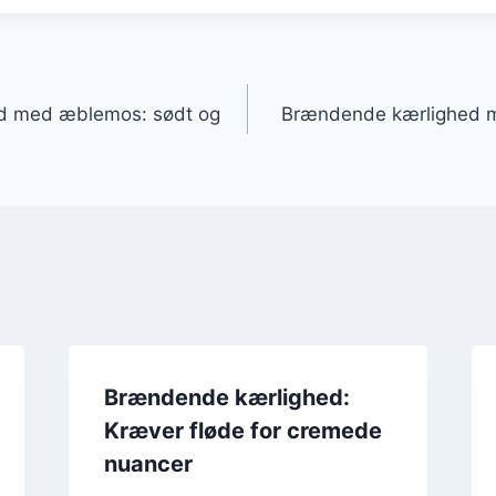
gation
d med æblemos: sødt og
Brændende kærlighed m
Brændende kærlighed:
Kræver fløde for cremede
nuancer