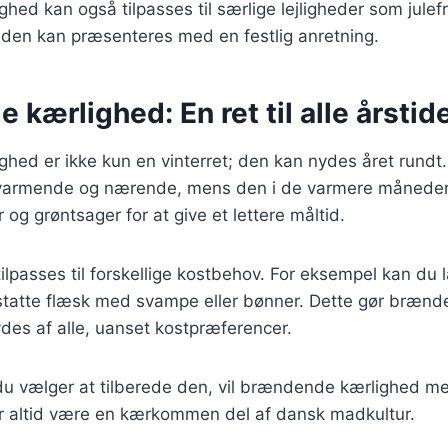
ed kan også tilpasses til særlige lejligheder som julefr
 den kan præsenteres med en festlig anretning.
kærlighed: En ret til alle årstid
ed er ikke kun en vinterret; den kan nydes året rundt.
varmende og nærende, mens den i de varmere måneder
 og grøntsager for at give et lettere måltid.
ilpasses til forskellige kostbehov. For eksempel kan du 
statte flæsk med svampe eller bønner. Dette gør brænde
ydes af alle, uanset kostpræferencer.
u vælger at tilberede den, vil brændende kærlighed m
r altid være en kærkommen del af dansk madkultur.