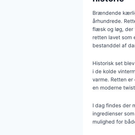
Brændende kærligh
århundrede. Rette
flæsk og løg, der 
retten lavet som 
bestanddel af d
Historisk set bl
i de kolde vinte
varme. Retten er 
en moderne twist, 
I dag findes der 
ingredienser som 
mulighed for båd