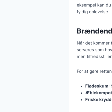
eksempel kan du 
fyldig oplevelse.
Brændende
Når det kommer ti
serveres som hove
men tilfredsstill
For at gøre retten
Flødeskum
:
Æblekompo
Friske krydd