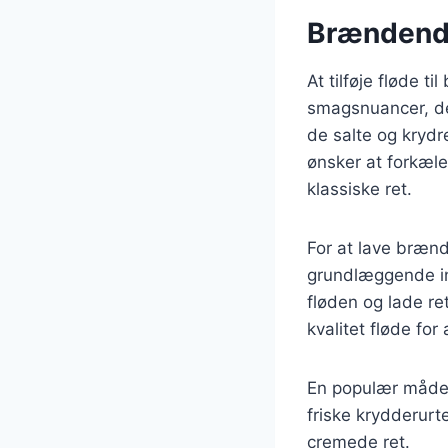
Brændende
At tilføje fløde 
smagsnuancer, de
de salte og krydr
ønsker at forkæle
klassiske ret.
For at lave bræn
grundlæggende ing
fløden og lade re
kvalitet fløde for
En populær måde 
friske krydderurte
cremede ret.