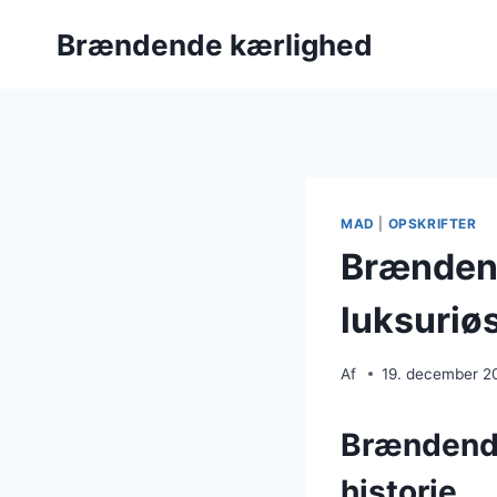
Fortsæt
Brændende kærlighed
til
indhold
MAD
|
OPSKRIFTER
Brændend
luksuriø
Af
19. december 2
Brændende
historie