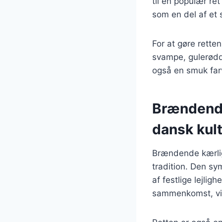
til en populær ret
som en del af et 
For at gøre rette
svampe, gulerødde
også en smuk farve
Brændende 
dansk kul
Brændende kærlig
tradition. Den sy
af festlige lejlig
sammenkomst, vil