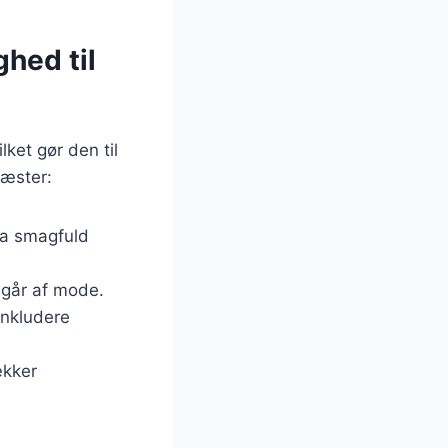
ghed til
lket gør den til
gæster:
ra smagfuld
g går af mode.
inkludere
ækker