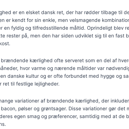
ed er en elsket dansk ret, der har rødder tilbage til de
n er kendt for sin enkle, men velsmagende kombination 
r en fyldig og tilfredsstillende måltid. Oprindeligt blev 
e rester på, men den har siden udviklet sig til en fast 
ost.
ev brændende kærlighed ofte serveret som en del af hve
rmåneder, hvor varme og nærende måltider var nødvendig
den danske kultur og er ofte forbundet med hygge og sa
ret til festlige lejligheder.
mange variationer af brændende kærlighed, der inkludere
bacon, pølser og grøntsager. Disse variationer gør det m
il deres egen smag og præferencer, samtidig med at de 
ns.