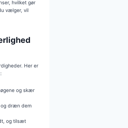
ser, hvilket gør
u vælger, vil
.
ærlighed
digheder. Her er
:
k løgene og skær
re, og dræn dem
t, og tilsæt