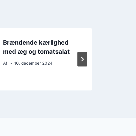
Brændende kærlighed
Brænde
med æg og tomatsalat
med ka
cremet
Af
10. december 2024
Af
23. 