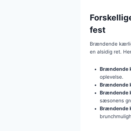
Forskellig
fest
Brændende kærlighe
en alsidig ret. H
Brændende 
oplevelse.
Brændende k
Brændende k
sæsonens gr
Brændende 
brunchmulig