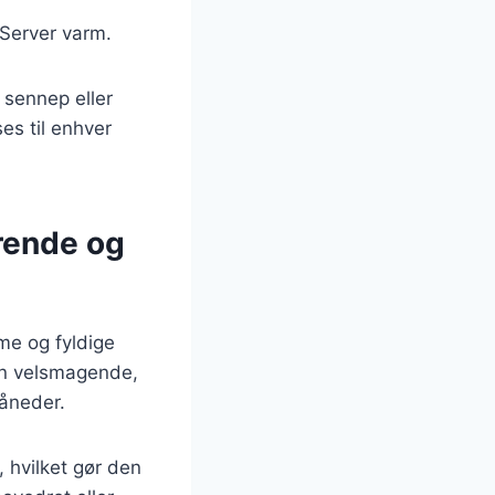
 Server varm.
 sennep eller
ses til enhver
rende og
me og fyldige
kun velsmagende,
måneder.
hvilket gør den