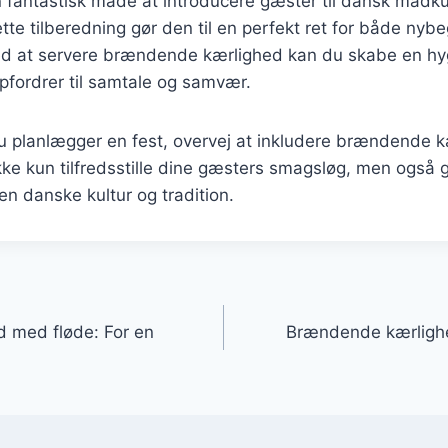
 fantastisk måde at introducere gæster til dansk madku
ette tilberedning gør den til en perfekt ret for både ny
ed at servere brændende kærlighed kan du skabe en hy
pfordrer til samtale og samvær.
 planlægger en fest, overvej at inkludere brændende k
kke kun tilfredsstille dine gæsters smagsløg, men også
n danske kultur og tradition.
gation
 med fløde: For en
Brændende kærlighed