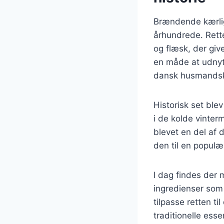
Brændende kærligh
århundrede. Rette
og flæsk, der give
en måde at udnytt
dansk husmandsk
Historisk set bl
i de kolde vinte
blevet en del af 
den til en populær 
I dag findes der 
ingredienser som 
tilpasse retten t
traditionelle esse