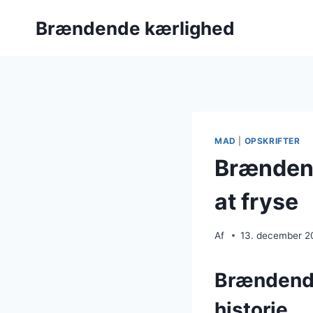
Fortsæt
Brændende kærlighed
til
indhold
MAD
|
OPSKRIFTER
Brændende
at fryse
Af
13. december 2
Brændende
historie