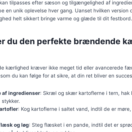
 kan tilpasses efter sæson og tilgængelighed af ingredien
be en unik oplevelse hver gang. Uanset hvilken version d
ed helt sikkert bringe varme og glæde til dit festbord
er du den perfekte brændende k
e kærlighed kræver ikke meget tid eller avancerede fær
som du kan følge for at sikre, at din ret bliver en succes
 af ingredienser
: Skræl og skær kartoflerne i tern, ha
 stykker.
artofler
: Kog kartoflerne i saltet vand, indtil de er mø
flæsk og løg
: Steg flæsket i en pande, indtil det er sprød