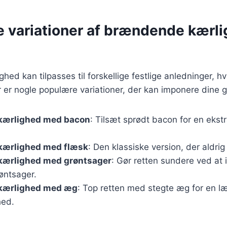
e variationer af brændende kærli
d kan tilpasses til forskellige festlige anledninger, hvi
er er nogle populære variationer, der kan imponere dine 
kærlighed med bacon
: Tilsæt sprødt bacon for en ekst
ærlighed med flæsk
: Den klassiske version, der aldri
ærlighed med grøntsager
: Gør retten sundere ved at 
øntsager.
kærlighed med æg
: Top retten med stegte æg for en l
hed.