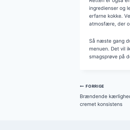
Retten er også en
ingredienser og l
erfarne kokke. V
atmosfære, der o
Så næste gang du
menuen. Det vil i
smagsprøve på de
Indlægsnavi
FORRIGE
Brændende kærlighed
cremet konsistens