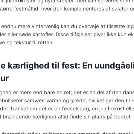
 til julefrokoster og nytårsfester. Den kan serveres som 
større festmåltid, hvor den komplementeres af salater o
n endnu mere vintervenlig kan du overveje at tilsætte i
r eller søde kartofler. Disse tilføjelser giver ikke kun 
 og tekstur til retten.
kærlighed til fest: En uundgåeli
tur
hed er mere end bare en ret; det er en del af den dans
mboliserer samvær, varme og glæde, hvilket gør den til 
heder. Uanset om det er en fødselsdag, en julefrokost ell
 brændende kærlighed altid finde sin plads på bordet.