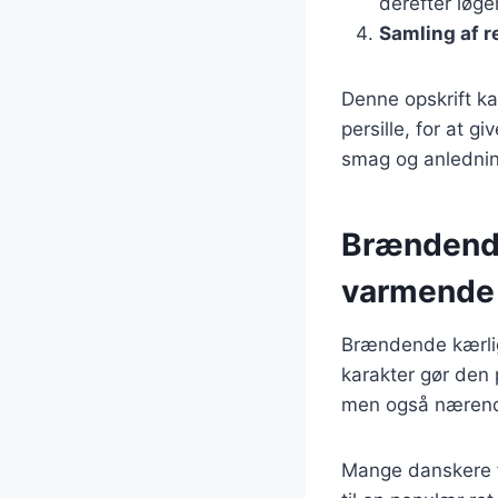
derefter løge
Samling af r
Denne opskrift ka
persille, for at g
smag og anlednin
Brændende
varmende
Brændende kærligh
karakter gør den 
men også nærende,
Mange danskere 