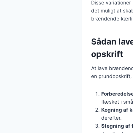
Disse variationer
det muligt at ska
brændende kærligh
Sådan lav
opskrift
At lave brændend
en grundopskrift, 
Forberedelse
flæsket i små
Kogning af k
derefter.
Stegning af 