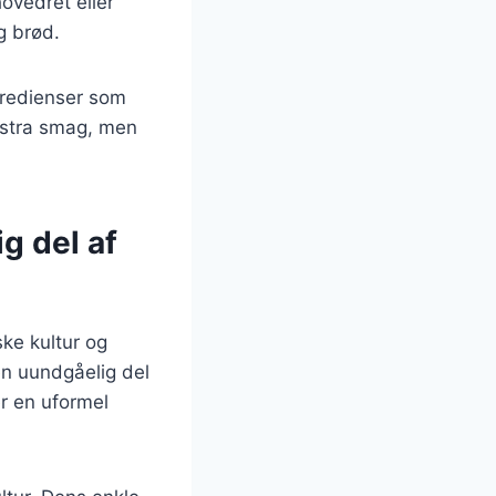
hovedret eller
g brød.
ngredienser som
ekstra smag, men
g del af
ke kultur og
en uundgåelig del
er en uformel