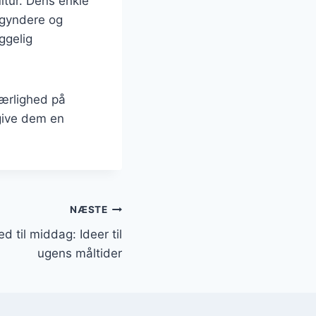
ltur. Dens enkle
begyndere og
ggelig
ærlighed på
 give dem en
NÆSTE
 til middag: Ideer til
ugens måltider