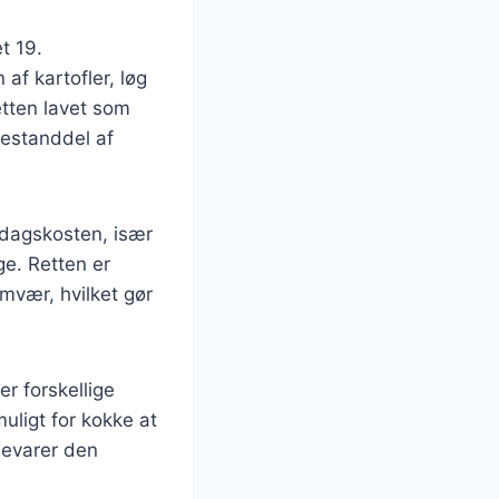
t 19.
af kartofler, løg
retten lavet som
bestanddel af
rdagskosten, især
e. Retten er
mvær, hvilket gør
r forskellige
uligt for kokke at
bevarer den