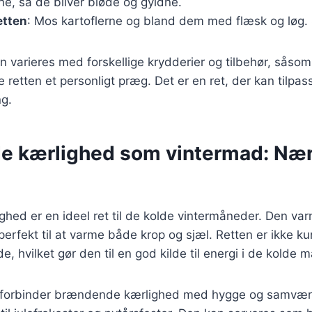
ne, så de bliver bløde og gyldne.
etten
: Mos kartoflerne og bland dem med flæsk og løg.
n varieres med forskellige krydderier og tilbehør, såsom
ive retten et personligt præg. Det er en ret, der kan tilpas
g.
 kærlighed som vintermad: Næ
ed er en ideel ret til de kolde vintermåneder. Den var
perfekt til at varme både krop og sjæl. Retten er ikke 
 hvilket gør den til en god kilde til energi i de kolde 
forbinder brændende kærlighed med hygge og samvær, 