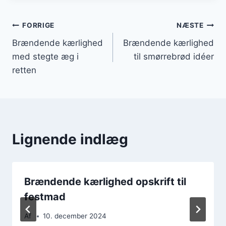
Indlægsnavigation
FORRIGE
NÆSTE
Brændende kærlighed
Brændende kærlighed
med stegte æg i
til smørrebrød idéer
retten
Lignende indlæg
Brændende kærlighed opskrift til
festmad
Af
10. december 2024